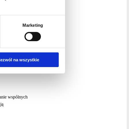
trzegana jako
Marketing
 zawodowego
lne szanse
ezwól na wszystkie
ianie wspólnych
ją