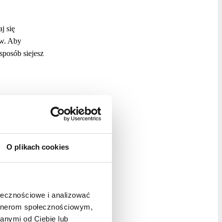
j się
ów. Aby
sposób siejesz
wykorzystać
poznać nowe
O plikach cookies
ołecznościowe i analizować
ctwo
artnerom społecznościowym,
u swojego
anymi od Ciebie lub