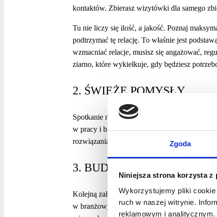
kontaktów. Zbierasz wizytówki dla samego zbie
Tu nie liczy się ilość, a jakość. Poznaj maks
podtrzymać tę relację. To właśnie jest podst
wzmacniać relacje, musisz się angażować, regu
ziarno, które wykiełkuje, gdy będziesz potr
2. ŚWIEŻE POMYSŁY
Spotkanie networkingowe może być dla Ciebi
w pracy i biznesie. Wymiana informacji, dośw
rozwiązania i inne punkty widzenia.
Zgoda
3. BUDOWA WIZERUNKU
Niniejsza strona korzysta z
Wykorzystujemy pliki cookie 
Kolejną zaletą networkingu w budowaniu kari
ruch w naszej witrynie. Inf
w branżowych i społecznych eventach sprawi,
reklamowym i analitycznym. 