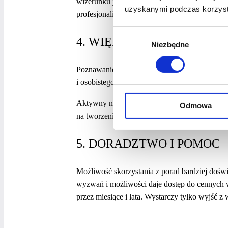
wizerunku jako osoby kompetentnej, godnej zauf
uzyskanymi podczas korzysta
profesjonalistka, prawda?
Wybór
4. WIĘKSZE MOŻLIWOŚCI
Niezbędne
zgody
Poznawanie nowych osób może otworzyć ci dr
i osobistego lub – po prostu – pomóc ci zdob
Aktywny networking daje dostęp do pozyskiw
Odmowa
na tworzenie różnorodnych projektów z kolejn
5. DORADZTWO I POMOC
Możliwość skorzystania z porad bardziej doś
wyzwań i możliwości daje dostęp do cennych 
przez miesiące i lata. Wystarczy tylko wyjść z 