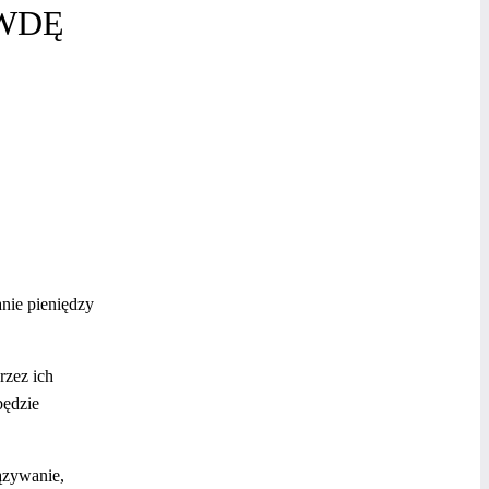
WDĘ
anie pieniędzy
rzez ich
będzie
ązywanie,