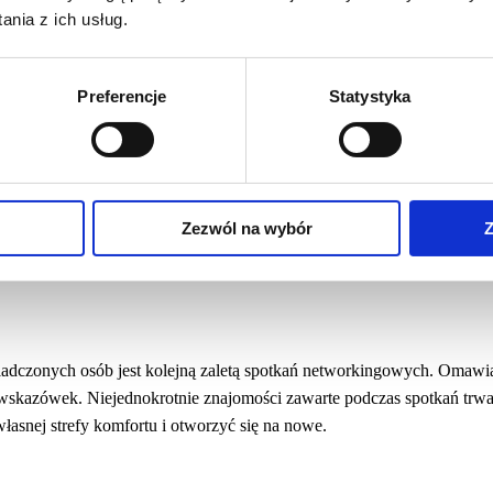
ania, oferującej przydatne informacje i rady. Przecież chcesz być pos
nia z ich usług.
Preferencje
Statystyka
zwi do nowych możliwości biznesowych, przyczynić się do rozwoju
yć dodatkową wiedzę.
ania nowych partnerów biznesowych czy podwykonawców, a także rea
Zezwól na wybór
Z
ymi klientami.
wiadczonych osób jest kolejną zaletą spotkań networkingowych. Omaw
wskazówek. Niejednokrotnie znajomości zawarte podczas spotkań trwa
własnej strefy komfortu i otworzyć się na nowe.