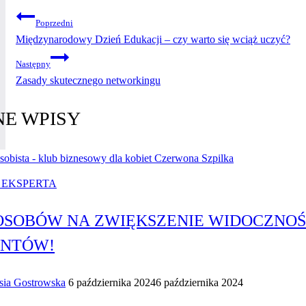
NAWIGACJA
Poprzedni
Międzynarodowy Dzień Edukacji – czy warto się wciąż uczyć?
WPISU
Następny
Zasady skutecznego networkingu
E WPISY
 EKSPERTA
POSOBÓW NA ZWIĘKSZENIE WIDOCZNOŚC
ENTÓW!
sia Gostrowska
6 października 2024
6 października 2024