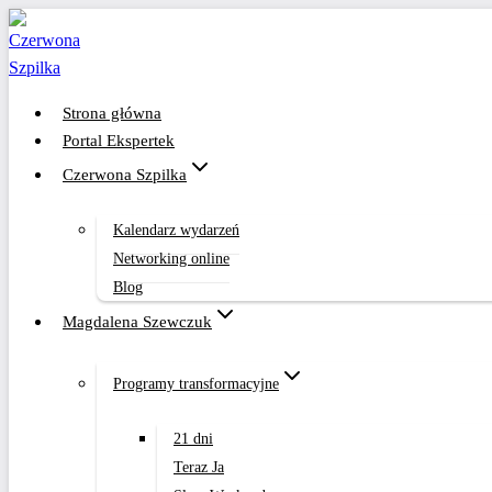
Przejdź
do
treści
Strona główna
Portal Ekspertek
Czerwona Szpilka
Kalendarz wydarzeń
Networking online
Blog
Magdalena Szewczuk
Programy transformacyjne
21 dni
Teraz Ja