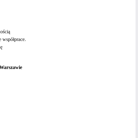
ością
e współprace.
ię
, Warszawie