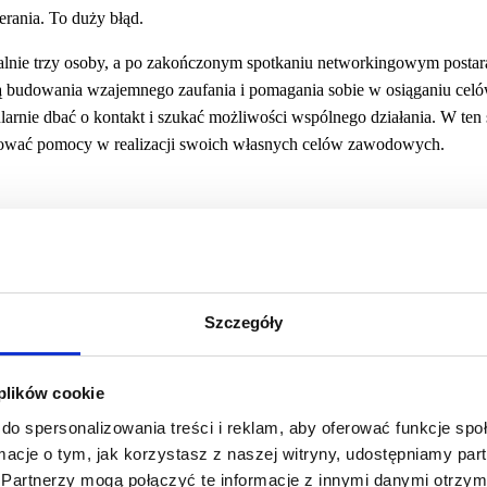
rania. To duży błąd.
ymalnie trzy osoby, a po zakończonym spotkaniu networkingowym postara
awą budowania wzajemnego zaufania i pomagania sobie w osiąganiu cel
larnie dbać o kontakt i szukać możliwości wspólnego działania. W ten 
zebować pomocy w realizacji swoich własnych celów zawodowych.
e doskonałym źródłem nowych pomysłów i perspektyw, które możesz 
iadczeń i celów jest kluczową zaletą networkingu, ponieważ pozwala 
Szczegóły
 plików cookie
do spersonalizowania treści i reklam, aby oferować funkcje sp
ery zawodowej jest możliwość bycia zauważonym. Regularne uczestni
ormacje o tym, jak korzystasz z naszej witryny, udostępniamy p
 że Twoja twarz stanie się rozpoznawalna. Wykorzystaj to w budowani
Partnerzy mogą połączyć te informacje z innymi danymi otrzym