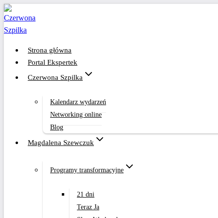
Przejdź
do
treści
Strona główna
Portal Ekspertek
Czerwona Szpilka
Kalendarz wydarzeń
Networking online
Blog
Magdalena Szewczuk
Programy transformacyjne
21 dni
Teraz Ja