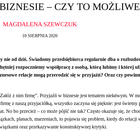
BIZNESIE – CZY TO MOŻLIWE
MAGDALENA SZEWCZUK
10 SIERPNIA 2020
my nie od dziś. Świadomy przedsiębiorca regularnie dba o rozbud
chętniej rozpoczniemy współpracę z osobą, którą lubimy i której 
iznesowe relacje mogą przerodzić się w przyjaźń? Oraz czy powinn
 Załóż z nim firmę”. Przyjaźń w biznesie jest tematem niełatwym. W m
irmę z naszą przyjaciółką, wszystko zaczyna się pięknie: jest świetny
. No bo przecież – co może pójść nie tak? Często okazuje się, że choc
ązkach, planach, marzeniach, to pojawia się problem, kiedy do relacji 
bowiązkami oraz przekazywanie konstruktywnej krytyki.