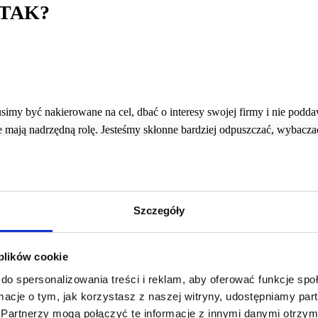
 TAK?
imy być nakierowane na cel, dbać o interesy swojej firmy i nie podda
je mają nadrzędną rolę. Jesteśmy skłonne bardziej odpuszczać, wybaczać
wać, że nasza współpraca może być nie skuteczna i utrudniać w osiąg
wodowych priorytetów na rzecz chwilowego, dobrego samopoczucia p
ale, pretensje i rozczarowanie. Oczywiście nie wszystko musi pójść nie t
paść w ich pułapkę. Przyjaźń w biznesie może być atutem, ale czy w
Szczegóły
ie są zbyt cenne, aby ryzykować jej stratę z powodu biznesu, pieniędzy
 plików cookie
ynajmniej dwie strony. Mamy wpływ na to, jak będziemy się do odnosi
do spersonalizowania treści i reklam, aby oferować funkcje sp
wpływu na to, jak ta druga strona zachowa się wobec nas. Niestety, częs
ormacje o tym, jak korzystasz z naszej witryny, udostępniamy p
ojawia się w momencie, kiedy jedna strona buduje daną relację wyłącz
Partnerzy mogą połączyć te informacje z innymi danymi otrzym