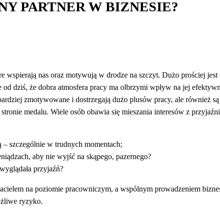
NY PARTNER W BIZNESIE?
re wspierają nas oraz motywują w drodze na szczyt. Dużo prościej jes
e od dziś, że dobra atmosfera pracy ma olbrzymi wpływ na jej efektyw
o bardziej zmotywowane i dostrzegają dużo plusów pracy, ale również s
j stronie medalu. Wiele osób obawia się mieszania interesów z przyjaźni
ą – szczególnie w trudnych momentach;
eniądzach, aby nie wyjść na skąpego, pazernego?
e wyglądała przyjaźń?
yjacielem na poziomie pracowniczym, a wspólnym prowadzeniem biznes
żliwe ryzyko.