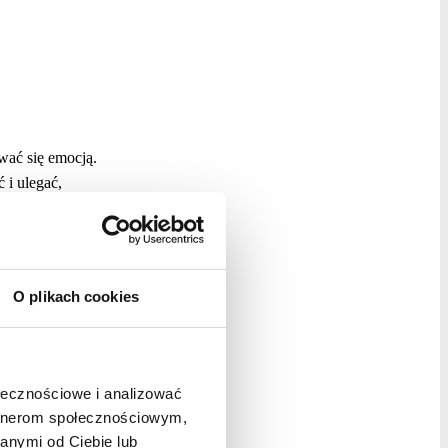
wać się emocją.
 i ulegać,
nięciu
rzyjaciela może
ak, ale należy
arto wystawiać
O plikach cookies
, czy zazdrości,
ć do drugiej
ołecznościowe i analizować
to zdarza się,
artnerom społecznościowym,
nie dla
anymi od Ciebie lub