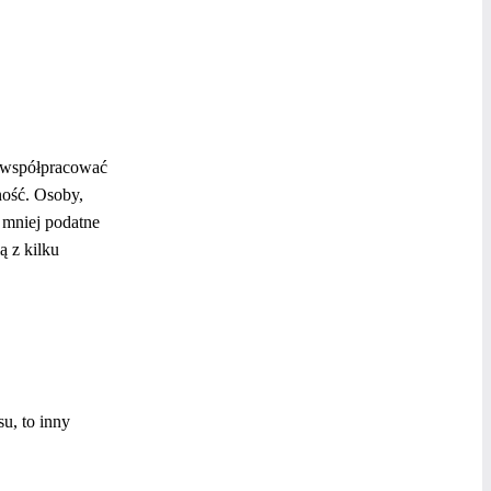
t współpracować
ność. Osoby,
ą mniej podatne
ą z kilku
u, to inny