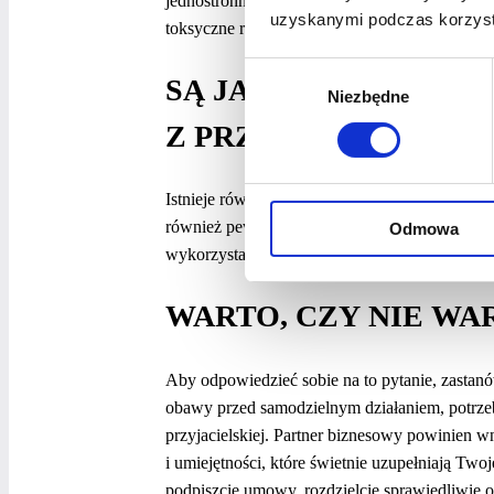
jednostronnego zysku. Relacja staje się pasożyt
uzyskanymi podczas korzysta
toksyczne relacje trwają latami. Jednak prędze
Wybór
SĄ JAKIEŚ KORZYŚC
Niezbędne
zgody
Z PRZYJACIELEM?
Istnieje również dużo plusów. Nie trzeba praco
również pewność, że cokolwiek by się nie dzia
Odmowa
wykorzystać swój maksymalny potencjał.
WARTO, CZY NIE WA
Aby odpowiedzieć sobie na to pytanie, zastanów
obawy przed samodzielnym działaniem, potrzebu
przyjacielskiej. Partner biznesowy powinien w
i umiejętności, które świetnie uzupełniają Tw
podpiszcie umowy, rozdzielcie sprawiedliwie 