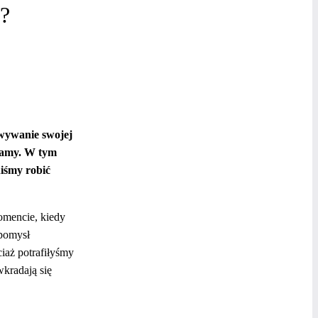
?
owywanie swojej
ufamy. W tym
iśmy robić
omencie, kiedy
 pomysł
iaż potrafiłyśmy
wkradają się