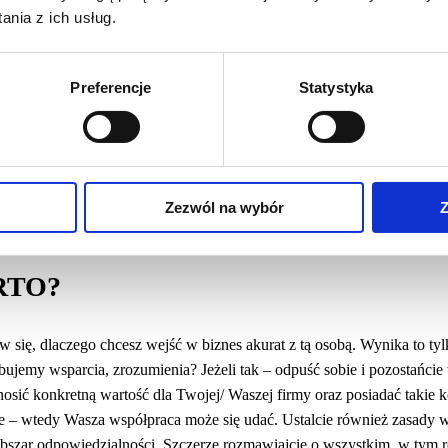
nicza i niestety, nie zawsze dostrzega się to na pierwszy rzut oka. Bywa
nia z ich usług.
j czy później, prawdziwe intencje wyjdą na jaw.
I TWORZENIA BIZNESU
Preferencje
Statystyka
wać latami na zaufanie, które w biznesie jest bardzo ważne. Ważną korz
ło – mamy wsparcie bliskiej nam osoby. Łatwiej jest dzielić się obowi
Zezwól na wybór
Z
RTO?
 się, dlaczego chcesz wejść w biznes akurat z tą osobą. Wynika to tyl
jemy wsparcia, zrozumienia? Jeżeli tak – odpuść sobie i pozostańcie 
nosić konkretną wartość dla Twojej/ Waszej firmy oraz posiadać takie 
oje – wtedy Wasza współpraca może się udać. Ustalcie również zasady 
obszar odpowiedzialności. Szczerze rozmawiajcie o wszystkim, w tym 