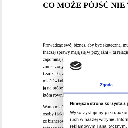
CO MOŻE PÓJŚĆ NIE
Prowadząc swój biznes, aby być skuteczną, mus
Inaczej sprawy mają się w przyjaźni – tu relac
zapominając czasem o sobie. A to może powodo
zamierzonych celów. Rezygnacja ze swoich za
i zadziała, ale na krótko. Szybko pojawią się ż
mieć świadomość tych mechanizmów, aby nie w
Zgoda
ją na próbę? Wiele osób uważa, że ich przyjaźn
która również czasem ma miejsce.
Niniejsza strona korzysta z
Warto mieć świadomość, że relację tworzą prz
Wykorzystujemy pliki cookie 
osoby i jakie będą nasza intencje, ale nie mam 
ruch w naszej witrynie. Inf
że biznesowe relacje są nadużywane. Problem p
reklamowym i analitycznym. 