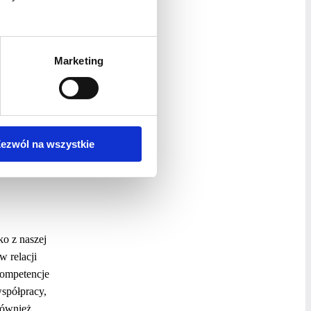
, że takie
Marketing
yścią jest
ązkami, aby
ezwól na wszystkie
ko z naszej
w relacji
kompetencje
współpracy,
również