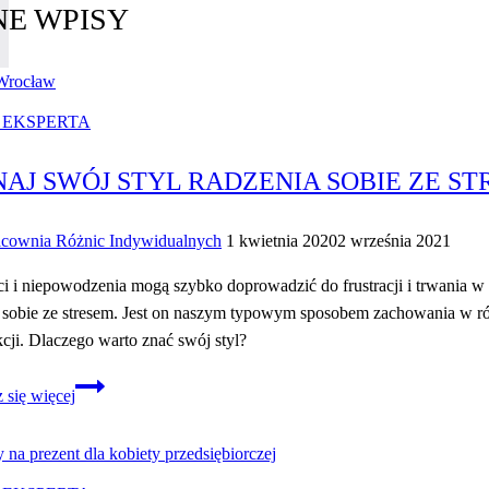
E WPISY
 EKSPERTA
AJ SWÓJ STYL RADZENIA SOBIE ZE S
acownia Różnic Indywidualnych
1 kwietnia 2020
2 września 2021
i i niepowodzenia mogą szybko doprowadzić do frustracji i trwania w 
 sobie ze stresem. Jest on naszym typowym sposobem zachowania w róż
kcji. Dlaczego warto znać swój styl?
Poznaj
 się więcej
swój
styl
radzenia