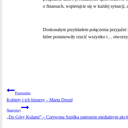
o finansach, wspierajcie się w każdej sytuacj
Doskonałym przykładem połączenia przyjaźni i
które postanowiły rzucić wszystko i… otworzy
NAWIGACJA
Poprzedni
Kobiety i ich biznesy – Marta Drozd
WPISU
Następny
„Do Góry Kulami” – Czerwona Szpilka patronem medialnym akcji