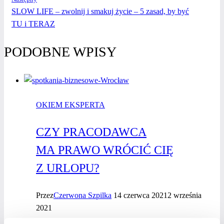
SLOW LIFE – zwolnij i smakuj życie – 5 zasad, by być
TU i TERAZ
PODOBNE WPISY
OKIEM EKSPERTA
CZY PRACODAWCA
MA PRAWO WRÓCIĆ CIĘ
Z URLOPU?
Przez
Czerwona Szpilka
14 czerwca 2021
2 września
2021