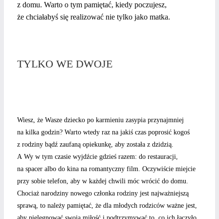
z domu. Warto o tym pamiętać, kiedy poczujesz,
że chciałabyś się realizować nie tylko jako matka.
TYLKO WE DWOJE
Wiesz, że Wasze dziecko po karmieniu zasypia przynajmniej
na kilka godzin? Warto wtedy raz na jakiś czas poprosić kogoś
z rodziny bądź zaufaną opiekunkę, aby została z dzidzią.
A Wy w tym czasie wyjdźcie gdzieś razem: do restauracji,
na spacer albo do kina na romantyczny film. Oczywiście miejcie
przy sobie telefon, aby w każdej chwili móc wrócić do domu.
Chociaż narodziny nowego członka rodziny jest najważniejszą
sprawą, to należy pamiętać, że dla młodych rodziców ważne jest,
aby pielęgnować swoją miłość i podtrzymywać to, co ich łączyło