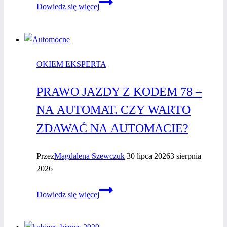
Oddech,
Dowiedz się więcej
relaks
i zdrowie,
czyli
sesja
OKIEM EKSPERTA
w komorze
hiperbarycznej
PRAWO JAZDY Z KODEM 78 –
NA AUTOMAT. CZY WARTO
ZDAWAĆ NA AUTOMACIE?
Przez
Magdalena Szewczuk
30 lipca 2026
3 sierpnia
2026
Prawo
Dowiedz się więcej
jazdy
z kodem
78