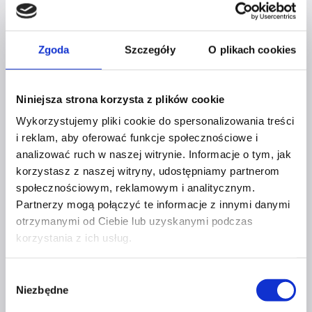
Czy pracodawca
Dowiedz się więcej
ma prawo
wrócić
Zgoda
Szczegóły
O plikach cookies
Cię
z urlopu?
OKIEM EKSPERTA
Niniejsza strona korzysta z plików cookie
Wykorzystujemy pliki cookie do spersonalizowania treści
JAK SKUTECZNIE WZMOCNIĆ
i reklam, aby oferować funkcje społecznościowe i
MOTYWACJĘ, ABY OSIĄGNĄĆ
analizować ruch w naszej witrynie. Informacje o tym, jak
korzystasz z naszej witryny, udostępniamy partnerom
ZAMIERZONY CEL?
społecznościowym, reklamowym i analitycznym.
Partnerzy mogą połączyć te informacje z innymi danymi
Przez
Agata Koryzma
15 stycznia 2020
2 września
otrzymanymi od Ciebie lub uzyskanymi podczas
2021
korzystania z ich usług.
Matki, żony, córki, przyjaciółki – nikt tak skutecznie
Wybór
nie daje wsparcia bliskim. Jesteśmy powiernicami,
Niezbędne
zgody
służymy ramieniem i chusteczkami, gdy jest