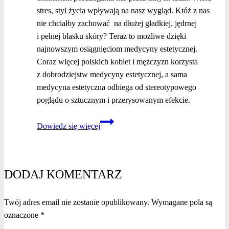
stres, styl życia wpływają na nasz wygląd. Któż z nas
nie chciałby zachować na dłużej gładkiej, jędrnej
i pełnej blasku skóry? Teraz to możliwe dzięki
najnowszym osiągnięciom medycyny estetycznej.
Coraz więcej polskich kobiet i mężczyzn korzysta
z dobrodziejstw medycyny estetycznej, a sama
medycyna estetyczna odbiega od stereotypowego
poglądu o sztucznym i przerysowanym efekcie.
Przygotowanie
Dowiedz się więcej
skóry
na lato.
Jak
bezpiecznie
DODAJ KOMENTARZ
korzystać
z dobrodziejstw
Twój adres email nie zostanie opublikowany.
Wymagane pola są
medycyny
oznaczone
*
estetycznej?