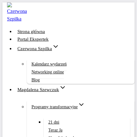
Przejdź
do
treści
Strona główna
Portal Ekspertek
Czerwona Szpilka
Kalendarz wydarzeń
Networking online
Blog
Magdalena Szewczuk
Programy transformacyjne
21 dni
Teraz Ja