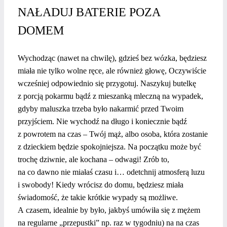
NAŁADUJ BATERIE POZA
DOMEM
Wychodząc (nawet na chwilę), gdzieś bez wózka, będziesz
miała nie tylko wolne ręce, ale również głowę, Oczywiście
wcześniej odpowiednio się przygotuj. Naszykuj butelkę
z porcją pokarmu bądź z mieszanką mleczną na wypadek,
gdyby maluszka trzeba było nakarmić przed Twoim
przyjściem. Nie wychodź na długo i koniecznie bądź
z powrotem na czas – Twój mąż, albo osoba, która zostanie
z dzieckiem będzie spokojniejsza. Na początku może być
trochę dziwnie, ale kochana – odwagi! Zrób to,
na co dawno nie miałaś czasu i… odetchnij atmosferą luzu
i swobody! Kiedy wrócisz do domu, będziesz miała
świadomość, że takie krótkie wypady są możliwe.
A czasem, idealnie by było, jakbyś umówiła się z mężem
na regularne „przepustki” np. raz w tygodniu) na na czas