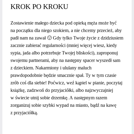
KROK PO KROKU
Zostawienie małego dziecka pod opieką męża może być
na początku dla niego szokiem, a nie chcemy przecież, aby
padł nam na zawał 🙂 Gdy tylko Twoje życie z dzidziusiem
zacznie zabierać regularności (mniej więcej wiesz, kiedy
sypia, jada albo potrzebuje Twojej bliskości), zaproponuj
swojemu partnerami, aby na następny spacer wyszedł sam
z dzieckiem. Nakarmiony i ululany maluch
prawdopodobnie będzie smacznie spał. Ty w tym czasie
zrób coś dla siebie! Poćwicz, weź kąpiel w pianie, poczytaj
książkę, zadzwoń do przyjaciółki, albo najzwyczajniej
w świecie utnij sobie drzemkę. A następnym razem
zorganizuj sobie szybki wypad na miasto, bądź na kawę
z przyjaciółką.