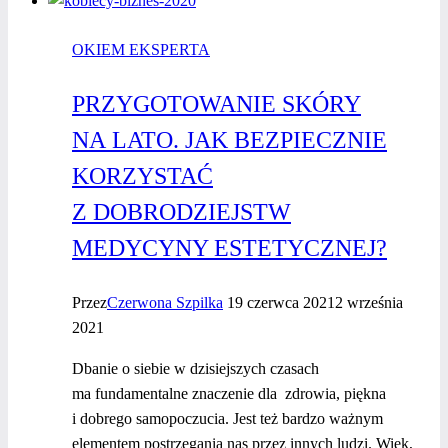
–
OKIEM EKSPERTA
na automat.
Czy warto
PRZYGOTOWANIE SKÓRY
zdawać
na automacie?
NA LATO. JAK BEZPIECZNIE
KORZYSTAĆ
Z DOBRODZIEJSTW
MEDYCYNY ESTETYCZNEJ?
Przez
Czerwona Szpilka
19 czerwca 2021
2 września
2021
Dbanie o siebie w dzisiejszych czasach
ma fundamentalne znaczenie dla zdrowia, piękna
i dobrego samopoczucia. Jest też bardzo ważnym
elementem postrzegania nas przez innych ludzi. Wiek,