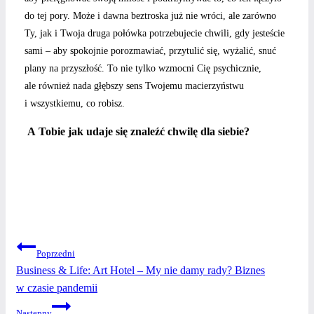
do tej pory. Może i dawna beztroska już nie wróci, ale zarówno
Ty, jak i Twoja druga połówka potrzebujecie chwili, gdy jesteście
sami – aby spokojnie porozmawiać, przytulić się, wyżalić, snuć
plany na przyszłość. To nie tylko wzmocni Cię psychicznie,
ale również nada głębszy sens Twojemu macierzyństwu
i wszystkiemu, co robisz.
A Tobie jak udaje się znaleźć chwilę dla siebie?
NAWIGACJA
Poprzedni
Business & Life: Art Hotel – My nie damy rady? Biznes
WPISU
w czasie pandemii
Następny