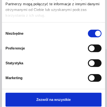
Partnerzy mogą połączyć te informacje z innymi danymi
otrzymanymi od Ciebie lub uzyskanymi podczas
Bądź. Korzystaj. To wszystko dzieje się po coś
korzystania z ich usług.
– dla Ciebie, dla Twojej marki i dla osobistej
Wybór
drogi.
Niezbędne
zgody
Preferencje
Statystyka
NAJBLIŻSZE
WYDARZENIA,
Marketing
KTÓRYCH
NIE CHCESZ
Zezwól na wszystkie
PRZEGAPIĆ?