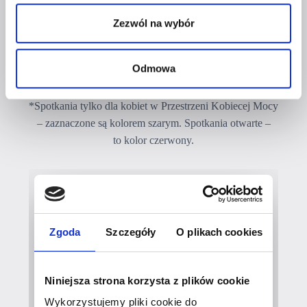
Zezwól na wybór
Zobacz poniżej i wybierz to, co woła Cię
Odmowa
najmocniej.
*Spotkania tylko dla kobiet w Przestrzeni Kobiecej Mocy
– zaznaczone są kolorem szarym. Spotkania otwarte –
to kolor czerwony.