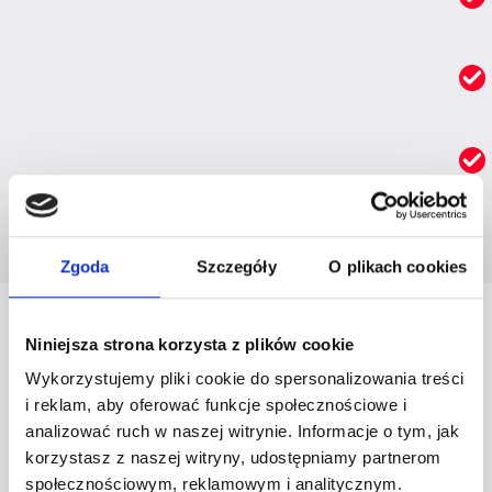
Zgoda
Szczegóły
O plikach cookies
Niniejsza strona korzysta z plików cookie
To struktura, ale w środku czeka na Ciebie
Wykorzystujemy pliki cookie do spersonalizowania treści
MOC i energia. Z każdego z tych wydarzeń
i reklam, aby oferować funkcje społecznościowe i
analizować ruch w naszej witrynie. Informacje o tym, jak
możesz wyjść z nową decyzją i wyczekiwaną
korzystasz z naszej witryny, udostępniamy partnerom
odpowiedzią.
społecznościowym, reklamowym i analitycznym.