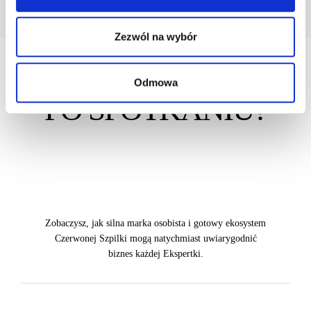
Zezwól na wybór
CO SIĘ ZMIENI
Odmowa
PO SPOTKANIU?
Zobaczysz, jak silna marka osobista i gotowy ekosystem
Czerwonej Szpilki mogą natychmiast uwiarygodnić
biznes każdej Ekspertki.