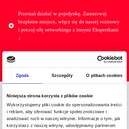
Przestań działać w pojedynkę. Zarezerwuj
bezpłatne miejsce, włącz się do naszej rozmowy
i poczuj siłę networkingu z innymi Ekspertkami
↓
Rezerwuję bezpłatne miejsce na spotkanie
Zgoda
Szczegóły
O plikach cookies
Niniejsza strona korzysta z plików cookie
DLACZEGO WARTO
Wykorzystujemy pliki cookie do spersonalizowania treści
SPOTKAĆ
SIĘ
FACE
i reklam, aby oferować funkcje społecznościowe i
TO
FACE
?
analizować ruch w naszej witrynie. Informacje o tym, jak
korzystasz z naszej witryny, udostępniamy partnerom