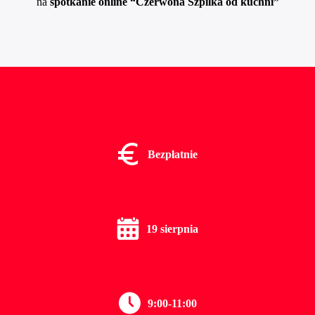
na
spotkanie online “Czerwona Szpilka od kuchni”
Bezpłatnie
19 sierpnia
9:00-11:00