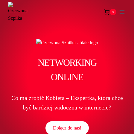
Przejdź
do
0
treści
NETWORKING
ONLINE
Co ma zrobić Kobieta – Ekspertka, która chce
być bardziej widoczna w internecie?
Dołącz do nas!