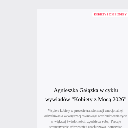
p
C
y
z
KOBIETY I ICH BIZNESY
r
y
o
z
w
w
a
o
r
j
t
u
o
f
z
i
d
r
a
m
Agnieszka Gałązka w cyklu
w
y
wywiadów “Kobiety z Mocą 2026”
a
:
ć
c
Wspiera kobiety w procesie transformacji emocjonalnej,
n
z
odzyskiwania wewnętrznej równowagi oraz budowania życia
a
w większej świadomości i zgodzie ze sobą. Pracuje
e
terapeutycznie, zdrowotnie i coachingowo, pomagając