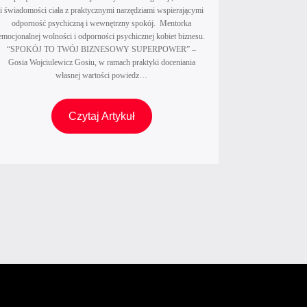
m
i świadomości ciała z praktycznymi narzędziami wspierającymi
e
a
odporność psychiczną i wewnętrzny spokój. Mentorka
k
emocjonalnej wolności i odporności psychicznej kobiet biznesu.
r
s
“SPOKÓJ TO TWÓJ BIZNESOWY SUPERPOWER” –
k
Gosia Wojciulewicz Gosiu, w ramach praktyki doceniania
p
a
własnej wartości powiedz…
e
o
r
s
G
Czytaj Artykuł
t
o
o
k
b
s
i
i
i
I
s
a
T
t
W
w
a
o
s
.
j
p
D
c
i
l
i
e
a
u
r
c
l
a