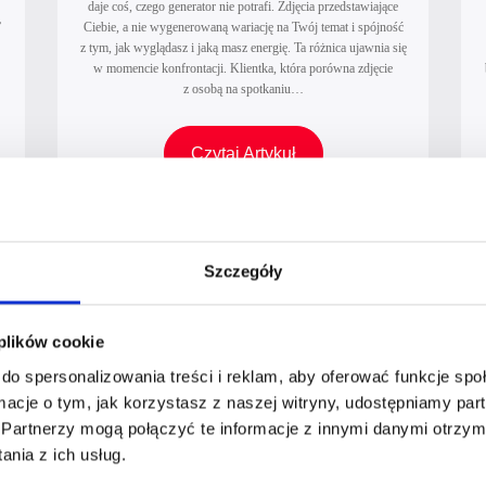
daje coś, czego generator nie potrafi. Zdjęcia przedstawiające
”
Ciebie, a nie wygenerowaną wariację na Twój temat i spójność
z tym, jak wyglądasz i jaką masz energię. Ta różnica ujawnia się
w momencie konfrontacji. Klientka, która porówna zdjęcie
z osobą na spotkaniu…
Z
Czytaj Artykuł
d
j
ę
c
Szczegóły
BUSINESS & LIFE
i
a
 plików cookie
b
i
do spersonalizowania treści i reklam, aby oferować funkcje sp
z
ormacje o tym, jak korzystasz z naszej witryny, udostępniamy p
n
Partnerzy mogą połączyć te informacje z innymi danymi otrzym
e
nia z ich usług.
s