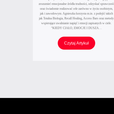
g
zrozumieć emocjonalne źródła trudności, odzyskać sprawczoś
a
o
oraz świadomie realizować cele zarówno w życiu osobistym,
u
jak i zawodowym. Agnieszka korzysta m.in. z podejść takich
p
t
jak Totalna Biologia, Recall Healing, Access Bars oraz metody
o
wspierające uwalnianie napięć i emocji zapisanych w ciele.
o
t
“KIEDY CIAŁO, EMOCJE I DUSZA…
m
r
a
z
A
Czytaj Artykuł
c
e
g
i
b
n
e
u
i
?
j
e
e
Stronicowanie
s
s
z
wpisów
z
k
n
a
a
G
a
k
ł