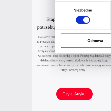
Wybór
o
Niezbędne
zgody
d
e
Etapy rozwoju firmy: czego
m
potrzebujesz na każdym z nich i jak
7
ekspertkę wtedy wybrać?
8
Na starcie firmy wystarczy zapał i dobra oferta. Przy wzroście
Odmowa
–
to przestaje działać, a przy skalowaniu sama praca po godzinac
prowadzi prosto do wypalenia. Na każdym etapie rozwoju
n
firmy nie chodzi o to, żeby robić więcej, tylko inaczej: z innym
a
wsparciem i inną ekspertką u boku. Poniżej znajdziesz 3 etapy
działania firmy: start, wzrost, skalowanie i pokazuję, kogo
warto mieć przy sobie na każdym z nich. Jakie są etapy rozwoj
a
firmy? Rozwój firmy…
u
t
o
m
E
Czytaj Artykuł
a
t
t
a
.