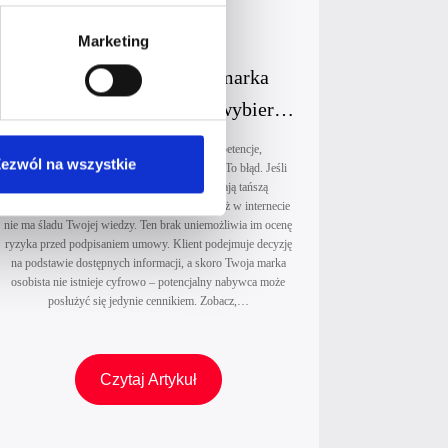
o
Marketing
l
o
Ekspertka w biznesie a marka
g
osobista. Dlaczego klienci wybierają
i
tańszą konkurencję?
c
Masz lata praktyki i certyfikowane kompetencje,
ezwól na wszystkie
z
więc zakładasz, że jakość sprzedaje się sama. To błąd. Jeśli
zastanawiasz się, dlaczego klienci wybierają tańszą
n
konkurencję, odpowiedź jest prosta – ponieważ w internecie
e
nie ma śladu Twojej wiedzy. Ten brak uniemożliwia im ocenę
k
ryzyka przed podpisaniem umowy. Klient podejmuje decyzję
na podstawie dostępnych informacji, a skoro Twoja marka
o
osobista nie istnieje cyfrowo – potencjalny nabywca może
b
posłużyć się jedynie cennikiem. Zobacz,…
i
e
t
E
Czytaj Artykuł
b
k
i
s
z