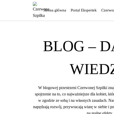
Przejdź
do
Strona główna
Portal Ekspertek
Czerwon
treści
BLOG – 
WIED
W blogowej przestrzeni Czerwonej Szpilki znajd
spojrzenie na to, co najważniejsze dla kobiet, kt
w zgodzie ze sobą i na własnych zasadach. Nasz
napędzają rozwój, przywracają wiarę w siebie i 
na realne efekty.