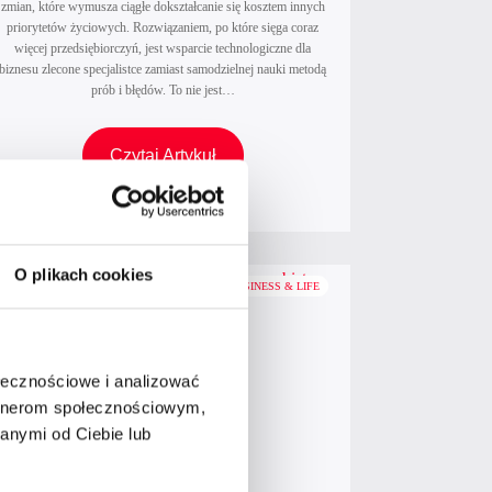
zmian, które wymusza ciągłe dokształcanie się kosztem innych
priorytetów życiowych. Rozwiązaniem, po które sięga coraz
więcej przedsiębiorczyń, jest wsparcie technologiczne dla
biznesu zlecone specjalistce zamiast samodzielnej nauki metodą
prób i błędów. To nie jest…
W
Czytaj Artykuł
y
z
w
a
O plikach cookies
BUSINESS & LIFE
n
i
a
t
ołecznościowe i analizować
e
artnerom społecznościowym,
c
anymi od Ciebie lub
h
n