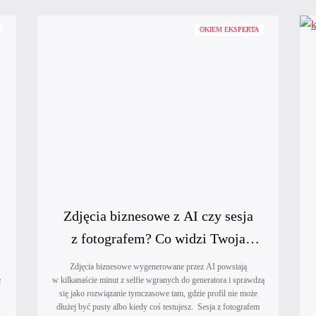
OKIEM EKSPERTA
Zdjęcia biznesowe z AI czy sesja
z fotografem? Co widzi Twoja
klientka, zanim jeszcze Cię pozna?
Zdjęcia biznesowe wygenerowane przez AI powstają
ę
w kilkanaście minut z selfie wgranych do generatora i sprawdzą
się jako rozwiązanie tymczasowe tam, gdzie profil nie może
dłużej być pusty albo kiedy coś testujesz. Sesja z fotografem