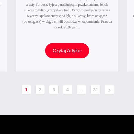
n
ć
z listy Forbesa, żyje z paraliżującym przekonaniem, że ich
i
l
sukces to tylko „szczęśliwy traf”. Przez to podejście zaniżasz
T
wyceny, spalasz energię na lęk, a sukcesy, które osiągasz
i
w
(bo osiągasz) w ciągu chwili odchodzą w zapomnienie. Prawda
n
na rok 2026 jest…
o
e
j
k
a
o
E
Czytaj Artykuł
k
b
k
l
i
s
i
e
p
e
t
e
n
y
r
t
Next
1
2
3
4
…
31
p
t
Page
k
r
k
a
z
a
,
e
w
z
d
a
s
b
n