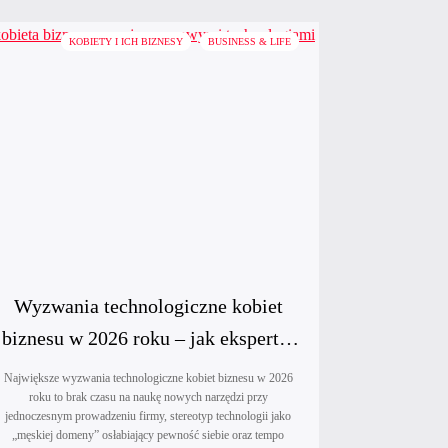
KOBIETY I ICH BIZNESY
BUSINESS & LIFE
Wyzwania technologiczne kobiet
biznesu w 2026 roku – jak ekspertki
IT wspierają inne
Największe wyzwania technologiczne kobiet biznesu w 2026
roku to brak czasu na naukę nowych narzędzi przy
przedsiębiorczynie?
jednoczesnym prowadzeniu firmy, stereotyp technologii jako
„męskiej domeny” osłabiający pewność siebie oraz tempo