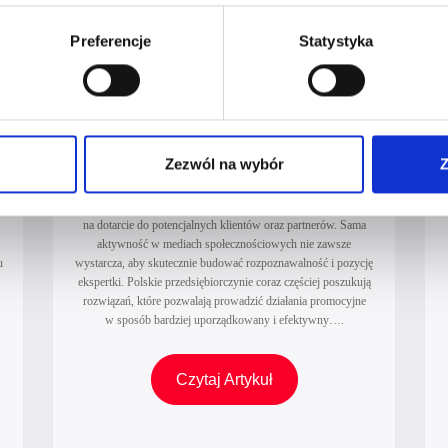
o
Preferencje
Statystyka
w
e
Jak budować widoczność online
z
ą
kobiety przedsiębiorczej, ekspertki,
liderki?
A
Widoczność online kobiet przedsiębiorczych w 2026 roku
Zezwól na wybór
Z
I
h
buduje się poprzez strategiczną obecność w miejscach, które
jednocześnie wspierają rozwój marki osobistej, ułatwiają
c
nawiązywanie relacji biznesowych i zwiększają szanse
z
na dotarcie do potencjalnych klientów oraz partnerów. Sama
y
aktywność w mediach społecznościowych nie zawsze
u
wystarcza, aby skutecznie budować rozpoznawalność i pozycję
ekspertki. Polskie przedsiębiorczynie coraz częściej poszukują
s
rozwiązań, które pozwalają prowadzić działania promocyjne
e
w sposób bardziej uporządkowany i efektywny….
s
j
J
Czytaj Artykuł
a
a
z
k