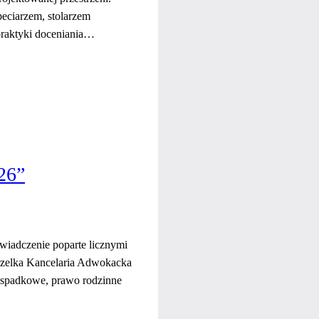
eciarzem, stolarzem
 praktyki doceniania…
26”
wiadczenie poparte licznymi
rzelka Kancelaria Adwokacka
o spadkowe, prawo rodzinne