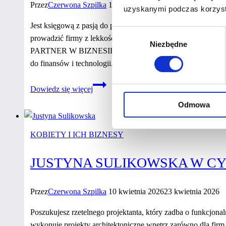
Przez
Czerwona Szpilka
15 kwietnia 2026
23 kwietnia 2026
uzyskanymi podczas korzysta
Jest księgową z pasją do porządku, liczb i ludzi. W RACHO
Wybór
prowadzić firmy z lekkością – bo dobra księgowość to nie
Niezbędne
zgody
PARTNER W BIZNESIE. TWÓJ SPOKÓJ. Wioletta łączy doświ
do finansów i technologii. Wspiera firmy, które cenią sobie p
Wioletta
Dowiedz się więcej
Pecka
Odmowa
w cyklu
wywiadów
“Kobiety
KOBIETY I ICH BIZNESY
z Mocą
2026”
JUSTYNA SULIKOWSKA W CY
Przez
Czerwona Szpilka
10 kwietnia 2026
23 kwietnia 2026
Poszukujesz rzetelnego projektanta, który zadba o funkcjona
wykonuje projekty architektoniczne wnętrz zarówno dla firm,