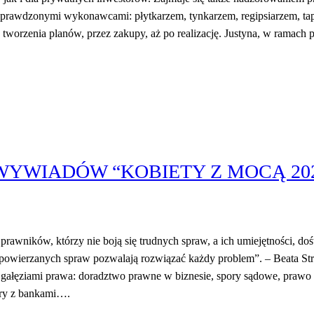
sprawdzonymi wykonawcami: płytkarzem, tynkarzem, regipsiarzem, tap
od tworzenia planów, przez zakupy, aż po realizację. Justyna, w ramach
WYWIADÓW “KOBIETY Z MOCĄ 20
wników, którzy nie boją się trudnych spraw, a ich umiejętności, doś
 powierzanych spraw pozwalają rozwiązać każdy problem”. – Beata St
a gałęziami prawa: doradztwo prawne w biznesie, spory sądowe, praw
ory z bankami….