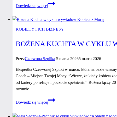
Beata
Dowiedz się więcej
Strzelka
w cyklu
wywiadów
“Kobiety
KOBIETY I ICH BIZNESY
z Mocą
2026”
BOŻENA KUCHTA W CYKLU W
Przez
Czerwona Szpilka
5 marca 2026
5 marca 2026
Ekspertka Czerwonej Szpilki w marcu, która na bazie własny
Coach – Miejsce Twojej Mocy. “Wierzę, że kiedy kobieta zac
od kariery po relacje i poczucie spełnienia”. Bożena łączy 2
rozumie…
Bożena
Dowiedz się więcej
Kuchta
w cyklu