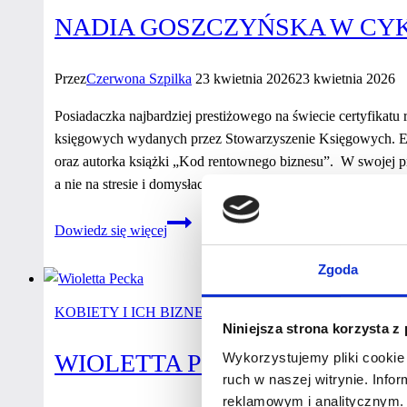
2026”
NADIA GOSZCZYŃSKA W CYK
Przez
Czerwona Szpilka
23 kwietnia 2026
23 kwietnia 2026
Posiadaczka najbardziej prestiżowego na świecie certyfika
księgowych wydanych przez Stowarzyszenie Księgowych. Ek
oraz autorka książki „Kod rentownego biznesu”. W swojej p
a nie na stresie i domysłach. POMAGAM FIRMOM ROZ
Nadia
Dowiedz się więcej
Goszczyńska
w cyklu
Zgoda
wywiadów
“Kobiety
KOBIETY I ICH BIZNESY
Niniejsza strona korzysta z
z Mocą
2026”
WIOLETTA PECKA W CYKLU 
Wykorzystujemy pliki cookie 
ruch w naszej witrynie. Inf
reklamowym i analitycznym. 