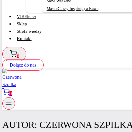
Slow Weekend
MasterClassy Inspirująca Kawa
VIBEletter
Sklep
Strefa wiedzy
Kontakt
0
Dołącz do nas
0
AUTOR: CZERWONA SZPILK