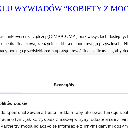
LU WYWIADÓW “KOBIETY Z MOCĄ
tu rachunkowości zarządczej (CIMA/CGMA) oraz wszystkich dostępnych
spertka finansowa, założycielka biura rachunkowego przyszłości 
racy pomaga przedsiębiorcom uporządkować finanse firmy tak, aby dec
WIJAĆ SKRZYDŁA – Nadia Goszczyńska Nadia…
Szczegóły
 plików cookie
WYWIADÓW “KOBIETY Z MOCĄ 20
do spersonalizowania treści i reklam, aby oferować funkcje sp
ormacje o tym, jak korzystasz z naszej witryny, udostępniamy p
Partnerzy mogą połączyć te informacje z innymi danymi otrzym