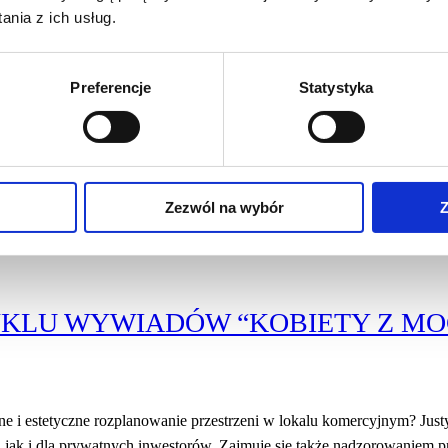
nia z ich usług.
LOGII stawia na partnerską współpracę, zaufanie i nowoczesne rozwi
 tylko obowiązek, ale też fundament stabilnego i spokojnego bizn
Preferencje
Statystyka
adczenie głównej księgowej publicznego zakładu opieki zdrowot
orządek, przejrzystość i partnerską…
Zezwól na wybór
Z
KLU WYWIADÓW “KOBIETY Z MOC
lne i estetyczne rozplanowanie przestrzeni w lokalu komercyjnym? Jus
 jak i dla prywatnych inwestorów. Zajmuje się także nadzorowaniem pr