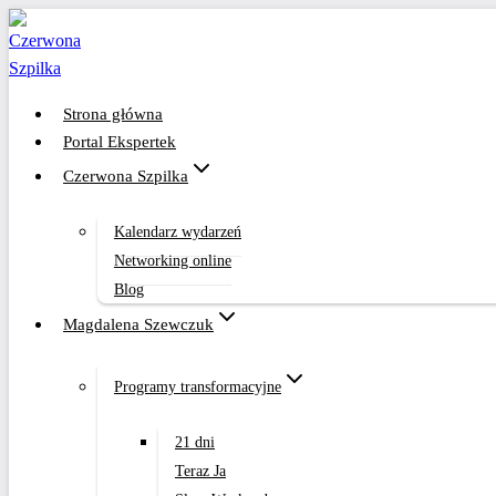
Przejdź
do
treści
Strona główna
Portal Ekspertek
Czerwona Szpilka
Kalendarz wydarzeń
Networking online
Blog
Magdalena Szewczuk
Programy transformacyjne
21 dni
Teraz Ja