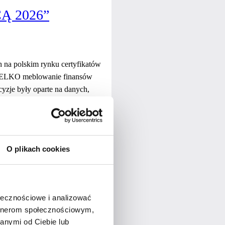
 2026”
 na polskim rynku certyfikatów
– NELKO meblowanie finansów
yzje były oparte na danych,
O plikach cookies
26”
ołecznościowe i analizować
artnerom społecznościowym,
anymi od Ciebie lub