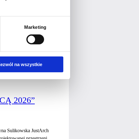
ązania. Pomaga przedsiębiorcom
esu. TWOJA KSIĘGOWA. TWÓJ
Marketing
nej z nowoczesnym podejściem
ezwól na wszystkie
Ą 2026”
tyna Sulikowska JustArch
ojektowanej przestrzeni.