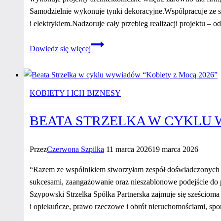
Samodzielnie wykonuje tynki dekoracyjne.Współpracuje ze 
i elektrykiem.Nadzoruje cały przebieg realizacji projektu – 
Justyna
Dowiedz się więcej
Sulikowska
w cyklu
wywiadów
“Kobiety
KOBIETY I ICH BIZNESY
z Mocą
2026”
BEATA STRZELKA W CYKLU 
Przez
Czerwona Szpilka
11 marca 2026
19 marca 2026
“Razem ze wspólnikiem stworzyłam zespół doświadczonych pra
sukcesami, zaangażowanie oraz nieszablonowe podejście do
Szypowski Strzelka Spółka Partnerska zajmuje się sześciom
i opiekuńcze, prawo rzeczowe i obrót nieruchomościami, sp