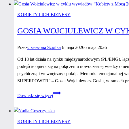
wywiadów
“Kobiety
KOBIETY I ICH BIZNESY
z Mocą
2026”
GOSIA WOJCIULEWICZ W CY
Przez
Czerwona Szpilka
6 maja 2026
6 maja 2026
Od 18 lat działa na rynku międzynarodowym (PL/ENG), łączą
podejście opiera się na połączeniu nowoczesnej wiedzy o neu
psychiczną i wewnętrzny spokój. Mentorka emocjonalnej
SUPERPOWER” – Gosia Wojciulewicz Gosiu, w ramach prak
Gosia
Dowiedz się więcej
Wojciulewicz
w cyklu
wywiadów
“Kobiety
KOBIETY I ICH BIZNESY
z Mocą