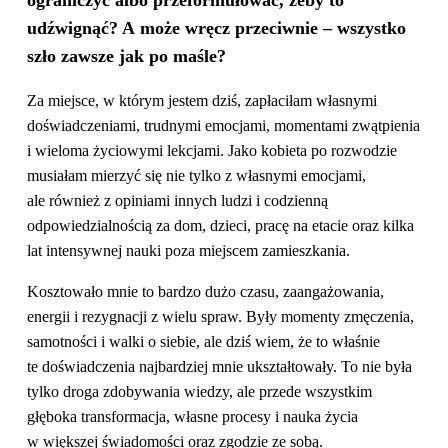
ograniczyć albo przeformułować, żeby to
udźwignąć? A może wręcz przeciwnie – wszystko
szło zawsze jak po
maśle?
Za miejsce, w którym jestem dziś, zapłaciłam własnymi
doświadczeniami, trudnymi emocjami, momentami zwątpienia
i wieloma życiowymi lekcjami. Jako kobieta po rozwodzie
musiałam mierzyć się nie tylko z własnymi emocjami,
ale również z opiniami innych ludzi i codzienną
odpowiedzialnością za dom, dzieci, pracę na etacie oraz kilka
lat intensywnej nauki poza miejscem zamieszkania.
Kosztowało mnie to bardzo dużo czasu, zaangażowania,
energii i rezygnacji z wielu spraw. Były momenty zmęczenia,
samotności i walki o siebie, ale dziś wiem, że to właśnie
te doświadczenia najbardziej mnie ukształtowały. To nie była
tylko droga zdobywania wiedzy, ale przede wszystkim
głęboka transformacja, własne procesy i nauka życia
w większej świadomości oraz zgodzie ze sobą.