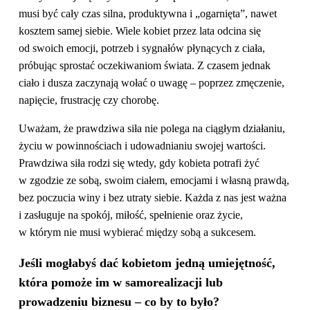
musi być cały czas silna, produktywna i „ogarnięta”, nawet
kosztem samej siebie. Wiele kobiet przez lata odcina się
od swoich emocji, potrzeb i sygnałów płynących z ciała,
próbując sprostać oczekiwaniom świata. Z czasem jednak
ciało i dusza zaczynają wołać o uwagę – poprzez zmęczenie,
napięcie, frustrację czy chorobę.
Uważam, że prawdziwa siła nie polega na ciągłym działaniu,
życiu w powinnościach i udowadnianiu swojej wartości.
Prawdziwa siła rodzi się wtedy, gdy kobieta potrafi żyć
w zgodzie ze sobą, swoim ciałem, emocjami i własną prawdą,
bez poczucia winy i bez utraty siebie. Każda z nas jest ważna
i zasługuje na spokój, miłość, spełnienie oraz życie,
w którym nie musi wybierać między sobą a sukcesem.
Jeśli mogłabyś dać kobietom jedną umiejętność,
która pomoże im w
samorealizacji lub
prowadzeniu biznesu – co by to było?