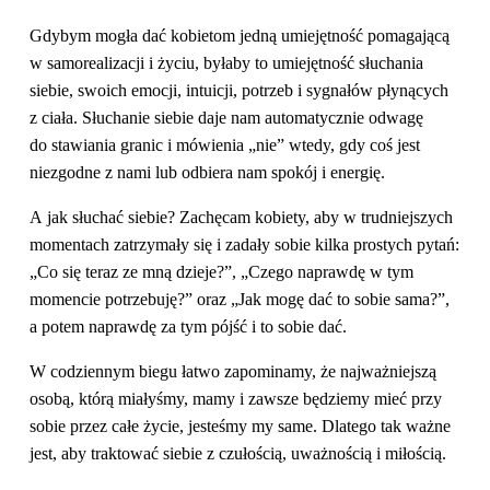
Gdybym mogła dać kobietom jedną umiejętność pomagającą
w samorealizacji i życiu, byłaby to umiejętność słuchania
siebie, swoich emocji, intuicji, potrzeb i sygnałów płynących
z ciała. Słuchanie siebie daje nam automatycznie odwagę
do stawiania granic i mówienia „nie” wtedy, gdy coś jest
niezgodne z nami lub odbiera nam spokój i energię.
A jak słuchać siebie? Zachęcam kobiety, aby w trudniejszych
momentach zatrzymały się i zadały sobie kilka prostych pytań:
„Co się teraz ze mną dzieje?”, „Czego naprawdę w tym
momencie potrzebuję?” oraz „Jak mogę dać to sobie sama?”,
a potem naprawdę za tym pójść i to sobie dać.
W codziennym biegu łatwo zapominamy, że najważniejszą
osobą, którą miałyśmy, mamy i zawsze będziemy mieć przy
sobie przez całe życie, jesteśmy my same. Dlatego tak ważne
jest, aby traktować siebie z czułością, uważnością i miłością.