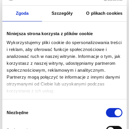
Wierzę, że branża związana ze zdrowiem emocjonalnym
i rozwojem będzie się dynamicznie rozwijać, ponieważ dbanie
Zgoda
Szczegóły
O plikach cookies
o siebie, własny dobrostan, emocje i umiejętność radzenia
sobie ze stresem powinny stać się naturalną częścią
codziennego życia, a nawet być wprowadzane do szkół już
Niniejsza strona korzysta z plików cookie
od najmłodszych lat.
Wykorzystujemy pliki cookie do spersonalizowania treści
i reklam, aby oferować funkcje społecznościowe i
Agnieszka Gałązka specjalizuje się w pracy
analizować ruch w naszej witrynie. Informacje o tym, jak
z psychosomatyką, emocjami oraz odkrywaniem
korzystasz z naszej witryny, udostępniamy partnerom
biologicznego sensu objawów i chorób. Łączy
społecznościowym, reklamowym i analitycznym.
terapię holistyczną z coachingiem, wspierając
Partnerzy mogą połączyć te informacje z innymi danymi
klientki w odzyskiwaniu równowagi, świadomości
otrzymanymi od Ciebie lub uzyskanymi podczas
i głębszego kontaktu ze sobą.
korzystania z ich usług.
Jeśli właśnie zapragnęłaś dowiedzieć się o niej
Wybór
więcej i skontaktować się z nią – zapraszam Cię
Niezbędne
zgody
do jej przestrzeni na Portalu Ekspertek Czerwonej
Szpilki
TUTAJ.