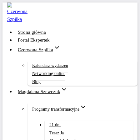
Przejdź
do
treści
Strona główna
Portal Ekspertek
Czerwona Szpilka
Kalendarz wydarzeń
Networking online
Blog
Magdalena Szewczuk
Programy transformacyjne
21 dni
Teraz Ja