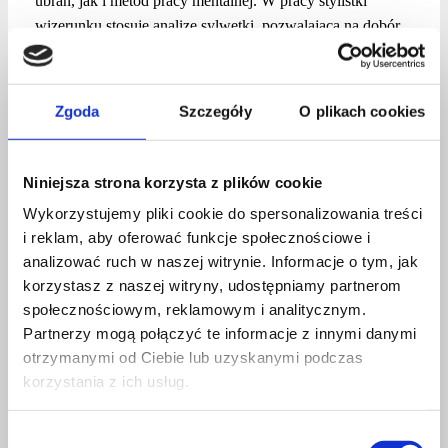
ubrań, jak i metod pracy mentalnej.
W pracy stylistki
wizerunku stosuję analizę sylwetki, pozwalająca na dobór
krojów i fasonów, które podkreślają atuty figury
i zapewniają komfort noszenia. Równie ważna jest analiza
kolorystyczna, dzięki której dobieram barwy pasujące
Zgoda
Szczegóły
O plikach cookies
do typu urody klientki, co sprawia, że jej wygląd nabiera
harmonii i świeżości. Pomagam również poprzez przeglądy
szafy w budowaniu kapsułowej garderoby, czyli zestawu
Niniejsza strona korzysta z plików cookie
uniwersalnych ubrań, które można łatwo łączyć w różne
Wykorzystujemy pliki cookie do spersonalizowania treści
stylizacje. W ramach konsultacji stylizacyjnych organizuję
i reklam, aby oferować funkcje społecznościowe i
także personal shopping, czyli wspólne zakupy, podczas
analizować ruch w naszej witrynie. Informacje o tym, jak
których uczę klientki świadomego wyboru ubrań zgodnych
korzystasz z naszej witryny, udostępniamy partnerom
z ich osobowością i stylem życia.
społecznościowym, reklamowym i analitycznym.
Partnerzy mogą połączyć te informacje z innymi danymi
Ważnym aspektem mojej pracy jest psychologia koloru
otrzymanymi od Ciebie lub uzyskanymi podczas
i wizerunku – pomaganie klientkom w świadomym
korzystania z ich usług.
kreowaniu pierwszego wrażenia oraz komunikowaniu
swojej osobowości poprzez ubiór. Stylizacja
Wybór
to nie tylko moda – to narzędzie do budowania pewności