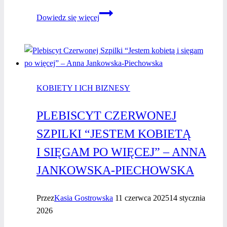
Joanna
Dowiedz się więcej
Staruszkiewicz
–
Mentorka
Czerwonej
Szpilki,
KOBIETY I ICH BIZNESY
liderka
biznesu
PLEBISCYT CZERWONEJ
i inspiracja
dla
SZPILKI “JESTEM KOBIETĄ
kobiet
I SIĘGAM PO WIĘCEJ” – ANNA
JANKOWSKA-PIECHOWSKA
Przez
Kasia Gostrowska
11 czerwca 2025
14 stycznia
2026