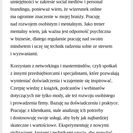
umiejętności w zakresie social mediów i personal
brandingu, ponieważ wiem, że wizerunek online
ma ogromne znaczenie w mojej branży.
Pracuję
nad rozwojem osobistym i mentalnym. Jako trener
mentalny wiem, jak ważna jest odporność psychiczna
w biznesie, dlatego regularnie pracuję nad swoim
mindsetem i uczę się technik radzenia sobie ze stresem
i wyzwaniami.
Korzystam z networkingu i mastermindów, czyli spotkań
z innymi przedsiębiorcami i specjalistami, które pozwalają
wymieniać doświadczenia i wzajemnie się inspirować.
Czerpię wiedzę z książek, podcastów i webinarów
dotyczących nie tylko mody, ale też rozwoju osobistego
i prowadzenia firmy.
Bazuję na doświadczeniu i praktyce.
Pracując z klientkami, stale analizuję ich potrzeby
i dostosowuję swoje usługi, aby były jak najbardziej
skuteczne i wartościowe. Eksperymentuję z nowymi
stylizacjami, krojami i technikami szycia, aby rozwijać