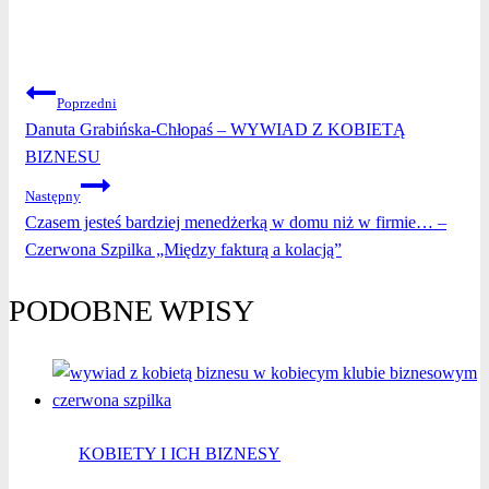
NAWIGACJA
Poprzedni
Danuta Grabińska-Chłopaś – WYWIAD Z KOBIETĄ
WPISU
BIZNESU
Następny
Czasem jesteś bardziej menedżerką w domu niż w firmie… –
Czerwona Szpilka „Między fakturą a kolacją”
PODOBNE WPISY
KOBIETY I ICH BIZNESY