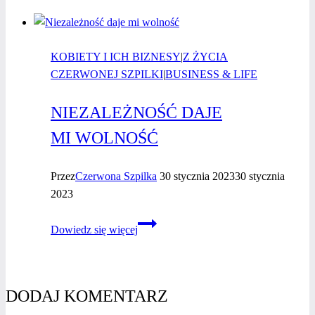
Kaczmarczyk
–
wywiad
KOBIETY I ICH BIZNESY
z kobietą
|
Z ŻYCIA
CZERWONEJ SZPILKI
biznesu
|
BUSINESS & LIFE
NIEZALEŻNOŚĆ DAJE
MI WOLNOŚĆ
Przez
Czerwona Szpilka
30 stycznia 2023
30 stycznia
2023
Niezależność
Dowiedz się więcej
daje
mi wolność
DODAJ KOMENTARZ