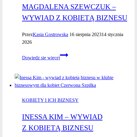
MAGDALENA SZEWCZUK –
WYWIAD Z KOBIETĄ BIZNESU
Przez
Kasia Gostrowska
16 sierpnia 2023
14 stycznia
2026
Magdalena
Dowiedz się więcej
Szewczuk
–
wywiad
z kobietą
biznesu
KOBIETY I ICH BIZNESY
INESSA KIM – WYWIAD
Z KOBIETĄ BIZNESU