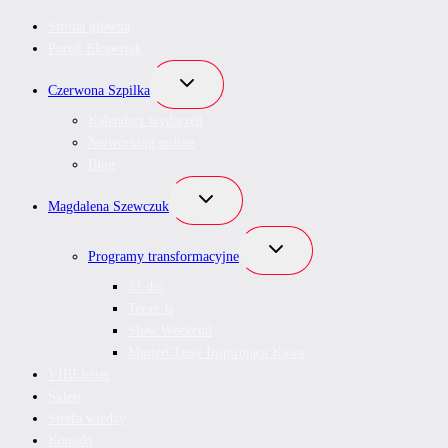
Strona główna
Portal Ekspertek
Przełącz
Czerwona Szpilka
menu
podrzędne
Kalendarz wydarzeń
Networking online
Blog
Przełącz
Magdalena Szewczuk
menu
podrzędne
Przełącz
Programy transformacyjne
menu
podrzędne
21 dni
Teraz Ja
Slow Weekend
MasterClassy Inspirująca Kawa
VIBEletter
Sklep
Strefa wiedzy
Kontakt