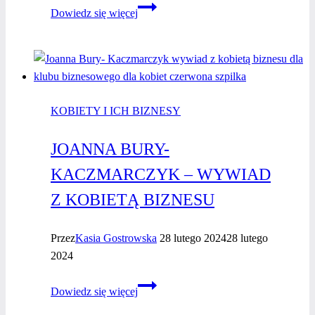
Plebiscyt
Dowiedz się więcej
Czerwonej
Szpilki
“Jestem
kobietą
i sięgam
KOBIETY I ICH BIZNESY
po więcej”
–
JOANNA BURY-
Anna
Jankowska-
KACZMARCZYK – WYWIAD
Piechowska
Z KOBIETĄ BIZNESU
Przez
Kasia Gostrowska
28 lutego 2024
28 lutego
2024
Joanna
Dowiedz się więcej
Bury-