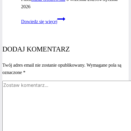
2026
Joanna
Dowiedz się więcej
Staruszkiewicz
–
wywiad
z kobietą
DODAJ KOMENTARZ
biznesu
Twój adres email nie zostanie opublikowany.
Wymagane pola są
oznaczone
*