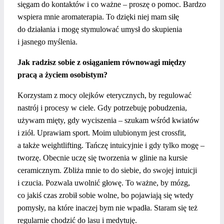
sięgam do kontaktów i co ważne – proszę o pomoc. Bardzo
wspiera mnie aromaterapia. To dzięki niej mam siłę
do działania i mogę stymulować umysł do skupienia
i jasnego myślenia.
Jak radzisz sobie z osiąganiem równowagi między
pracą a życiem osobistym?
Korzystam z mocy olejków eterycznych, by regulować
nastrój i procesy w ciele. Gdy potrzebuję pobudzenia,
używam mięty, gdy wyciszenia – szukam wśród kwiatów
i ziół. Uprawiam sport. Moim ulubionym jest crossfit,
a także weightlifting. Tańczę intuicyjnie i gdy tylko mogę –
tworzę. Obecnie uczę się tworzenia w glinie na kursie
ceramicznym. Zbliża mnie to do siebie, do swojej intuicji
i czucia. Pozwala uwolnić głowę. To ważne, by mózg,
co jakiś czas zrobił sobie wolne, bo pojawiają się wtedy
pomysły, na które inaczej bym nie wpadła. Staram się też
regularnie chodzić do lasu i medytuję.