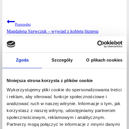
NAWIGACJA
Poprzedni
Magdalena Szewczuk – wywiad z kobietą biznesu
WPISU
Następny
Monika Sokołowska – wywiad z kobietą biznesu
Zgoda
Szczegóły
O plikach cookies
PODOBNE WPISY
Niniejsza strona korzysta z plików cookie
Wykorzystujemy pliki cookie do spersonalizowania treści
i reklam, aby oferować funkcje społecznościowe i
KOBIETY I ICH BIZNESY
analizować ruch w naszej witrynie. Informacje o tym, jak
korzystasz z naszej witryny, udostępniamy partnerom
WIOLETTA BOLACH –
społecznościowym, reklamowym i analitycznym.
Partnerzy mogą połączyć te informacje z innymi danymi
WYWIAD Z KOBIETĄ BIZNESU