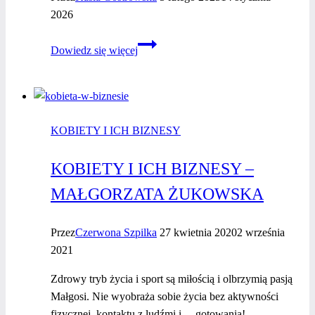
więcej,
2026
pracując
MNIEJ!
Mentorki
Dowiedz się więcej
Czerwonej
Szpilki
–
Anna
KOBIETY I ICH BIZNESY
Turowska
KOBIETY I ICH BIZNESY –
MAŁGORZATA ŻUKOWSKA
Przez
Czerwona Szpilka
27 kwietnia 2020
2 września
2021
Zdrowy tryb życia i sport są miłością i olbrzymią pasją
Małgosi. Nie wyobraża sobie życia bez aktywności
fizycznej, kontaktu z ludźmi i… gotowania!