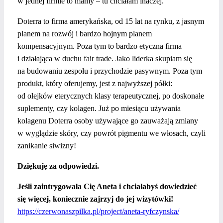
w jednej firmie to mamy – tu chciałam inaczej.
Doterra to firma amerykańska, od 15 lat na rynku, z jasnym
planem na rozwój i bardzo hojnym planem
kompensacyjnym. Poza tym to bardzo etyczna firma
i działająca w duchu fair trade. Jako liderka skupiam się
na budowaniu zespołu i przychodzie pasywnym. Poza tym
produkt, który oferujemy, jest z najwyższej półki:
od olejków eterycznych klasy terapeutycznej, po doskonałe
suplementy, czy kolagen. Już po miesiącu używania
kolagenu Doterra osoby używające go zauważają zmiany
w wyglądzie skóry, czy powrót pigmentu we włosach, czyli
zanikanie siwizny!
Dziękuję za odpowiedzi.
Jeśli zaintrygowała Cię Aneta i chciałabyś dowiedzieć
się więcej, koniecznie zajrzyj do jej wizytówki!
https://czerwonaszpilka.pl/project/aneta-ryfczynska/