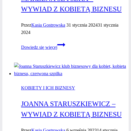
WYWIAD Z KOBIETĄ BIZNESU
Przez
Kasia Gostrowska
31 stycznia 2024
31 stycznia
2024
Marzena
Dowiedz się więcej
Szyszka
–
wywiad
z kobietą
biznesu
KOBIETY I ICH BIZNESY
JOANNA STARUSZKIEWICZ –
WYWIAD Z KOBIETĄ BIZNESU
Przez
Kasia Gostrowska
6 września 2023
14 stycznia