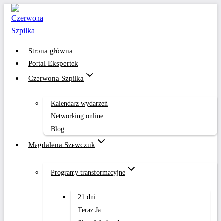
Przejdź
do
treści
Strona główna
Portal Ekspertek
Czerwona Szpilka
Kalendarz wydarzeń
Networking online
Blog
Magdalena Szewczuk
Programy transformacyjne
21 dni
Teraz Ja