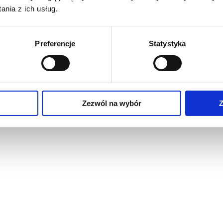
nia z ich usług.
z?
a. Każdego klienta traktuję indywidualnie. Nie wierzę w podejście „j
da przestrzeń są unikalne. Dlatego moja praca opiera się na słuchaniu p
Preferencje
Statystyka
ojektu do jego wymagań. Efektem są piękne i funkcjonalne wnętrza odz
ją mojej pracy są polecenia i powracający klienci.
Zezwól na wybór
Z
ł Cię wywiad z Beatą, zapraszam serdecznie do przeczytania jej szpilk