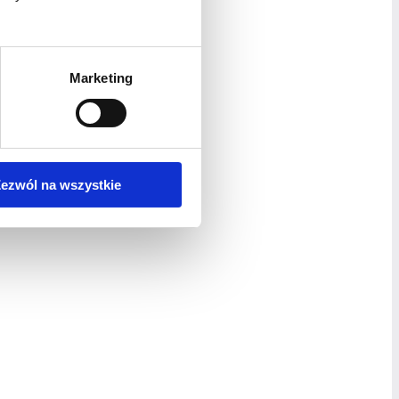
edno
otrzeb klienta,
Marketing
wierciedlające
ezwól na wszystkie
owej