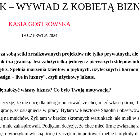
K – WYWIAD Z KOBIETĄ BIZ
KASIA GOSTROWSKA
19 CZERWCA 2024
Ma za sobą setki zrealizowanych projektów nie tylko prywatnych, al
ak i za granicą. Jest założycielką jednego z pierwszych sklepów i
ętrz. Spełnia marzenia klientów o pięknych, użytecznych i harmon
sign – live in luxury”, czyli użytkowy luksus.
 się założyć własny biznes? Co było Twoją motywacją?
decyzję, że nie chcę dla nikogo pracować, że chcę mieć własną firmę.
agrodę, za osiągnięcia w pracy. Byłam w klasztorze Shaolin i obserw
 się na mnichów. Żyli tam w bardzo skromnych warunkach, ale mieli w so
 że mnie zainspirowali. Podjęłam decyzję, że chce mieć firmę związaną 
cę, otworzyłam własną firmę i zaczęłam importować meble i artykuły 