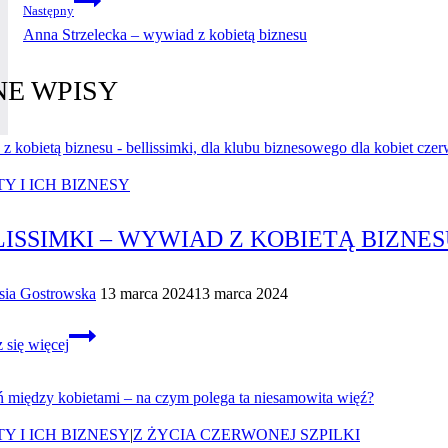
Następny
Anna Strzelecka – wywiad z kobietą biznesu
E WPISY
Y I ICH BIZNESY
ISSIMKI – WYWIAD Z KOBIETĄ BIZNE
sia Gostrowska
13 marca 2024
13 marca 2024
Bellissimki
 się więcej
–
Wywiad
z kobietą
biznesu
Y I ICH BIZNESY
|
Z ŻYCIA CZERWONEJ SZPILKI