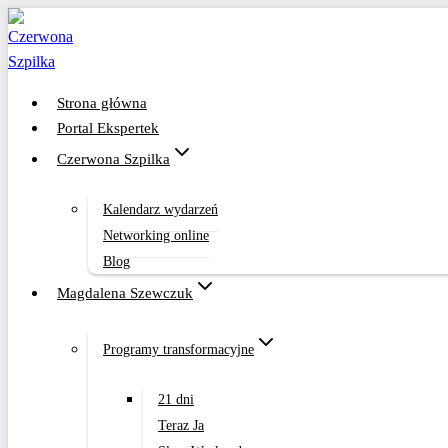
Przejdź
do
treści
Strona główna
Portal Ekspertek
Czerwona Szpilka
Kalendarz wydarzeń
Networking online
Blog
Magdalena Szewczuk
Programy transformacyjne
21 dni
Teraz Ja