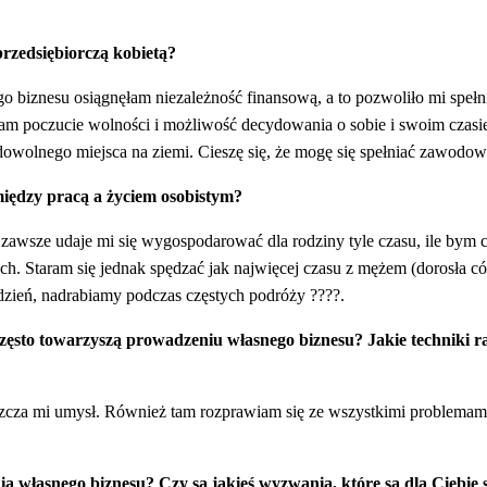
przedsiębiorczą kobietą?
o biznesu osiągnęłam niezależność finansową, a to pozwoliło mi spełn
m poczucie wolności i możliwość decydowania o sobie i swoim czasie
 dowolnego miejsca na ziemi. Cieszę się, że mogę się spełniać zawodow
między pracą a życiem osobistym?
awsze udaje mi się wygospodarować dla rodziny tyle czasu, ile bym c
. Staram się jednak spędzać jak najwięcej czasu z mężem (dorosła có
dzień, nadrabiamy podczas częstych podróży ????.
e często towarzyszą prowadzeniu własnego biznesu? Jakie techniki r
szcza mi umysł. Również tam rozprawiam się ze wszystkimi problemam
a własnego biznesu? Czy są jakieś wyzwania, które są dla Ciebie 