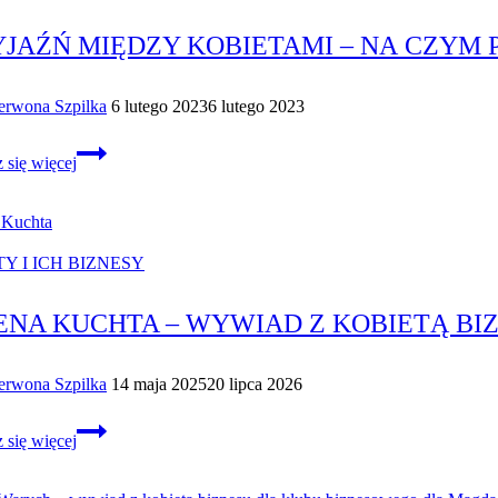
YJAŹŃ MIĘDZY KOBIETAMI – NA CZYM 
erwona Szpilka
6 lutego 2023
6 lutego 2023
Przyjaźń
 się więcej
między
kobietami
–
na czym
Y I ICH BIZNESY
polega
ta niesamowita
ENA KUCHTA – WYWIAD Z KOBIETĄ BI
więź?
erwona Szpilka
14 maja 2025
20 lipca 2026
Bożena
 się więcej
Kuchta
–