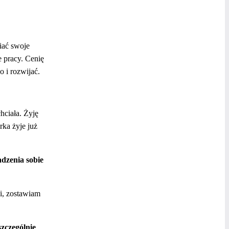
iać swoje
 pracy. Cenię
o i rozwijać.
hciała. Żyję
rka żyje już
adzenia sobie
i, zostawiam
szczególnie