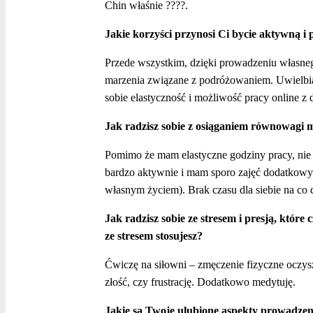
Chin właśnie ????.
Jakie korzyści przynosi Ci bycie aktywną i 
Przede wszystkim, dzięki prowadzeniu własneg
marzenia związane z podróżowaniem. Uwielbia
sobie elastyczność i możliwość pracy online z
Jak radzisz sobie z osiąganiem równowagi 
Pomimo że mam elastyczne godziny pracy, nie z
bardzo aktywnie i mam sporo zajęć dodatkowych
własnym życiem). Brak czasu dla siebie na co 
Jak radzisz sobie ze stresem i presją, któr
ze stresem stosujesz?
Ćwiczę na siłowni – zmęczenie fizyczne oczy
złość, czy frustrację. Dodatkowo medytuję.
Jakie są Twoje ulubione aspekty prowadzeni