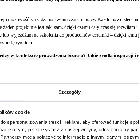
j i możliwość zarządzania swoim czasem pracy. Każde nowe zlecenie 
aden projekt nie jest taki sam, dzięki czemu cały czas się rozwijam i
we lub wyjeżdżam na szkolenia do producentów ceramiki – dzięki temu 
ącym się rynkiem.
edzy w kontekście prowadzenia biznesu? Jakie źródła inspiracji i 
 udział w organizowanych przez nie szkoleniach w kraju i za granicą.
rgach w Mediolanie, na których prezentowane są najnowsze trendy. Za
kopalnią wiedzy i inspiracji.
Szczegóły
a sukcesu w prowadzeniu własnego biznesu?
 plików cookie
modyscyplinę, umiejętność radzenia sobie ze stresem, szybkiego podej
do spersonalizowania treści i reklam, aby oferować funkcje sp
wym, umiejętność słuchania i budowania relacji, umiejętność motywow
ormacje o tym, jak korzystasz z naszej witryny, udostępniamy p
a czasem.
Partnerzy mogą połączyć te informacje z innymi danymi otrzym