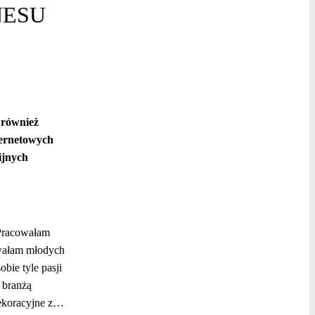
NESU
e również
nternetowych
ijnych
 Pracowałam
owałam młodych
bie tyle pasji
z branżą
dekoracyjne z…