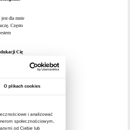
jest dla mnie
 uczę. Często
jestem
edukacji Cię
 Uczestniczę
równo szkolenia
O plikach cookies
mowania decyzji
ołecznościowe i analizować
ania, inspiracji
artnerom społecznościowym,
anymi od Ciebie lub