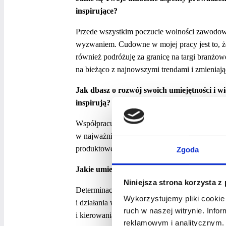
inspirujące?
Przede wszystkim poczucie wolności zawodowe
wyzwaniem. Cudowne w mojej pracy jest to, że ż
również podróżuję za granicę na targi branżo
na bieżąco z najnowszymi trendami i zmieniaj
Jak dbasz o rozwój swoich umiejętności i wi
inspirują?
Współpracuję z dużymi firmami z branży. Biorę
w najważniejszych imprezach branżowych i ta
produktowe, jak i wyjazdy na targi są dla mnie 
Zgoda
Jakie umiejętności uważasz za kluczowe dl
Niniejsza strona korzysta z
Determinację, elastyczność, samodzielność, sa
Wykorzystujemy pliki cookie 
i działania w dynamicznym środowisku bizneso
ruch w naszej witrynie. Inf
i kierowania zespołem, umiejętność zarządzani
reklamowym i analitycznym. 