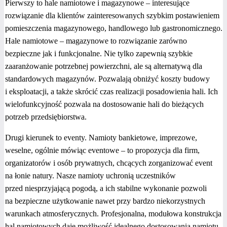
Pierwszy to hale namiotowe i magazynowe – interesujące
rozwiązanie dla klientów zainteresowanych szybkim postawieniem
pomieszczenia magazynowego, handlowego lub gastronomicznego.
Hale namiotowe – magazynowe to rozwiązanie zarówno
bezpieczne jak i funkcjonalne. Nie tylko zapewnią szybkie
zaaranżowanie potrzebnej powierzchni, ale są alternatywą dla
standardowych magazynów. Pozwalają obniżyć koszty budowy
i eksploatacji, a także skrócić czas realizacji posadowienia hali. Ich
wielofunkcyjność pozwala na dostosowanie hali do bieżących
potrzeb przedsiębiorstwa.
Drugi kierunek to eventy. Namioty bankietowe, imprezowe,
weselne, ogólnie mówiąc eventowe – to propozycja dla firm,
organizatorów i osób prywatnych, chcących zorganizować event
na łonie natury. Nasze namioty uchronią uczestników
przed niesprzyjającą pogodą, a ich stabilne wykonanie pozwoli
na bezpieczne użytkowanie nawet przy bardzo niekorzystnych
warunkach atmosferycznych. Profesjonalna, modułowa konstrukcja
hal namiotowych daje możliwość idealnego dostosowania namiotu