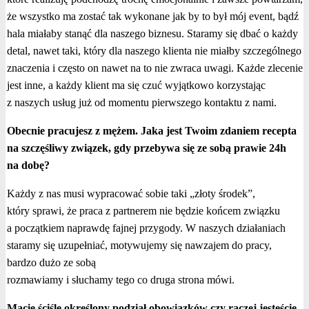
że wszystko ma zostać tak wykonane jak by to był mój event, bądź
hala miałaby stanąć dla naszego biznesu. Staramy się dbać o każdy
detal, nawet taki, który dla naszego klienta nie miałby szczególnego
znaczenia i często on nawet na to nie zwraca uwagi. Każde zlecenie
jest inne, a każdy klient ma się czuć wyjątkowo korzystając
z naszych usług już od momentu pierwszego kontaktu z nami.
Obecnie pracujesz z mężem. Jaka jest Twoim zdaniem recepta
na szczęśliwy związek, gdy przebywa się ze sobą prawie 24h
na dobę?
Każdy z nas musi wypracować sobie taki „złoty środek”,
który sprawi, że praca z partnerem nie będzie końcem związku
a początkiem naprawdę fajnej przygody. W naszych działaniach
staramy się uzupełniać, motywujemy się nawzajem do pracy,
bardzo dużo ze sobą
rozmawiamy i słuchamy tego co druga strona mówi.
Macie ściśle określony podział obowiązków czy raczej jesteście