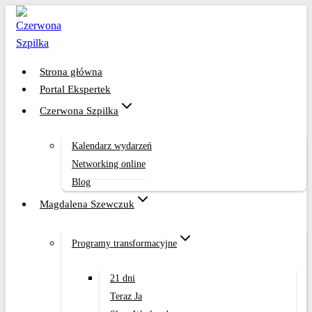
Przejdź
do
treści
Strona główna
Portal Ekspertek
Czerwona Szpilka
Kalendarz wydarzeń
Networking online
Blog
Magdalena Szewczuk
Programy transformacyjne
21 dni
Teraz Ja