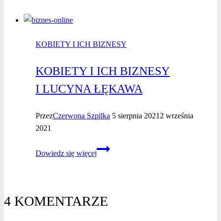
biznesy
–
Marta
KOBIETY I ICH BIZNESY
Drozd
KOBIETY I ICH BIZNESY
I LUCYNA ŁĘKAWA
Przez
Czerwona Szpilka
5 sierpnia 2021
2 września
2021
Kobiety
Dowiedz się więcej
i ich
biznesy
I Lucyna
Łękawa
4 KOMENTARZE