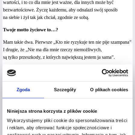
wartości, i to co dla mnie jest ważne, dla innych może być
bezwartościowe. Życzę każdemu, aby odnalazł swój sposób
na siebie i żył tak jak chciał, zgodnie ze sobą.
Twoje motto życiowe to…?
Mam takie dwa. Pierwsze „Kto nie ryzykuje ten nie pije szampana”
I drugie, że „Nie ma dla mnie rzeczy niemożliwych,
są tylko przeszkody, z których największą jestem ja sama”.
Dziękujemy za wywiad!
Zgoda
Szczegóły
O plikach cookies
[et_pb_team_member name=”Ilona Jaworek”
Niniejsza strona korzysta z plików cookie
position=”Właścicielka firmy Ecopol24″
Wykorzystujemy pliki cookie do spersonalizowania treści
image_url=”https://czerwonaszpilka.pl/wp-
i reklam, aby oferować funkcje społecznościowe i
content/uploads/2019/02/Ilona-Jaworek-Ecopol24-2.png”
analizować ruch w naszej witrynie. Informacje o tym, jak