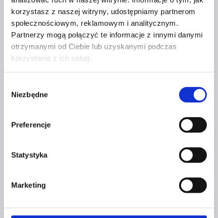
facebook_url=”https://www.facebook.com/halenamiotyzadaszenia/”
korzystasz z naszej witryny, udostępniamy partnerom
_builder_version=”4.6.6″][/et_pb_team_member]
społecznościowym, reklamowym i analitycznym.
Partnerzy mogą połączyć te informacje z innymi danymi
otrzymanymi od Ciebie lub uzyskanymi podczas
korzystania z ich usług.
NAWIGACJA
Poprzedni
InstaWOW vol. III – wracamy a naszymi wspaniałymi
WPISU
Wybór
warsztatami z Instagrama!
Niezbędne
zgody
Następny
12 trików, które pomogą Ci wyglądać profesjonalnie
Preferencje
na Instagramie
Statystyka
PODOBNE WPISY
Marketing
KOBIETY I ICH BIZNESY