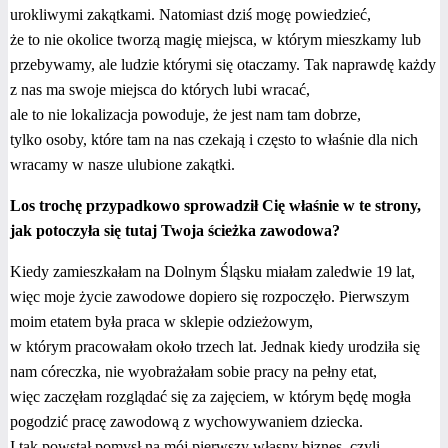
urokliwymi zakątkami. Natomiast dziś mogę powiedzieć,
że to nie okolice tworzą magię miejsca, w którym mieszkamy lub
przebywamy, ale ludzie którymi się otaczamy. Tak naprawdę każdy
z nas ma swoje miejsca do których lubi wracać,
ale to nie lokalizacja powoduje, że jest nam tam dobrze,
tylko osoby, które tam na nas czekają i często to właśnie dla nich
wracamy w nasze ulubione zakątki.
Los trochę przypadkowo sprowadził Cię właśnie w te strony,
jak potoczyła się tutaj Twoja ścieżka zawodowa?
Kiedy zamieszkałam na Dolnym Śląsku miałam zaledwie 19 lat,
więc moje życie zawodowe dopiero się rozpoczęło. Pierwszym
moim etatem była praca w sklepie odzieżowym,
w którym pracowałam około trzech lat. Jednak kiedy urodziła się
nam córeczka, nie wyobrażałam sobie pracy na pełny etat,
więc zaczęłam rozglądać się za zajęciem, w którym będę mogła
pogodzić pracę zawodową z wychowywaniem dziecka.
I tak powstał pomysł na mój pierwszy własny biznes, czyli