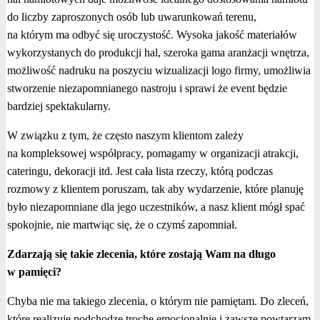
do liczby zaproszonych osób lub uwarunkowań terenu,
na którym ma odbyć się uroczystość. Wysoka jakość materiałów
wykorzystanych do produkcji hal, szeroka gama aranżacji wnętrza,
możliwość nadruku na poszyciu wizualizacji logo firmy, umożliwia
stworzenie niezapomnianego nastroju i sprawi że event będzie
bardziej spektakularny.
W związku z tym, że często naszym klientom zależy
na kompleksowej współpracy, pomagamy w organizacji atrakcji,
cateringu, dekoracji itd. Jest cała lista rzeczy, którą podczas
rozmowy z klientem poruszam, tak aby wydarzenie, które planuję
było niezapomniane dla jego uczestników, a nasz klient mógł spać
spokojnie, nie martwiąc się, że o czymś zapomniał.
Zdarzają się takie zlecenia, które zostają Wam na długo
w pamięci?
Chyba nie ma takiego zlecenia, o którym nie pamiętam. Do zleceń,
które realizuję podchodzę trochę emocjonalnie i zawsze powtarzam,