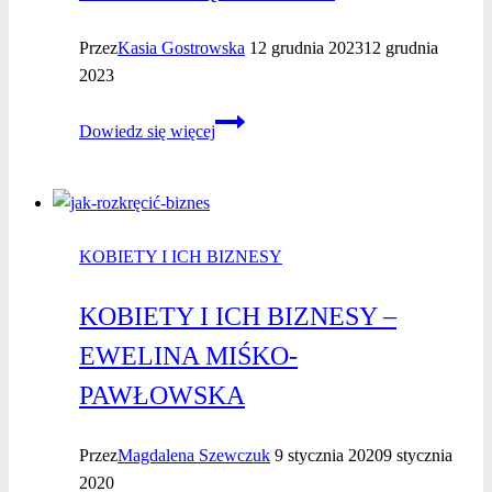
Przez
Kasia Gostrowska
12 grudnia 2023
12 grudnia
2023
Marta
Dowiedz się więcej
Sidło
–
wywiad
z kobietą
KOBIETY I ICH BIZNESY
biznesu
KOBIETY I ICH BIZNESY –
EWELINA MIŚKO-
PAWŁOWSKA
Przez
Magdalena Szewczuk
9 stycznia 2020
9 stycznia
2020