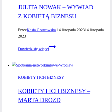
JULITA NOWAK – WYWIAD
Z KOBIETĄ BIZNESU
Przez
Kasia Gostrowska
14 listopada 2023
14 listopada
2023
Julita
Dowiedz się więcej
Nowak
–
wywiad
z kobietą
KOBIETY I ICH BIZNESY
biznesu
KOBIETY I ICH BIZNESY –
MARTA DROZD