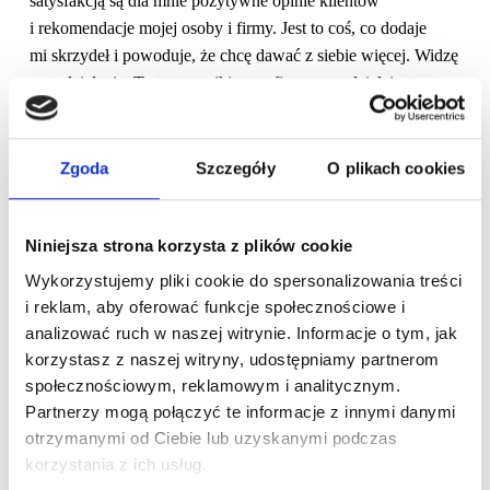
satysfakcją są dla mnie pozytywne opinie klientów
i rekomendacje mojej osoby i firmy. Jest to coś, co dodaje
mi skrzydeł i powoduje, że chcę dawać z siebie więcej. Widzę
sens działania. To te czynniki poza finansowe działają
długofalowo. Pieniądze są ważne, ale musi być coś więcej
i trzeba to czuć. Wierzę, że takie działanie skazane jest
na Sukces przez duże “S”.
Zgoda
Szczegóły
O plikach cookies
Jeśli jesteś zainteresowana działalnością Joanny, jej
upodobaniami i zainteresowaniami, koniecznie zajrzyj
Niniejsza strona korzysta z plików cookie
do
wizytówki Czerwonej Szpilki – tutaj
lub na stronę
Wykorzystujemy pliki cookie do spersonalizowania treści
internetową Joanny:
www.asfinanse.pl
i reklam, aby oferować funkcje społecznościowe i
analizować ruch w naszej witrynie. Informacje o tym, jak
korzystasz z naszej witryny, udostępniamy partnerom
społecznościowym, reklamowym i analitycznym.
Partnerzy mogą połączyć te informacje z innymi danymi
otrzymanymi od Ciebie lub uzyskanymi podczas
korzystania z ich usług.
[cwp_et_pb_layout_slider_standard