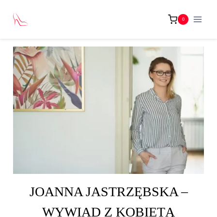
Przejdź
do
0
treści
JOANNA JASTRZĘBSKA –
WYWIAD Z KOBIETĄ