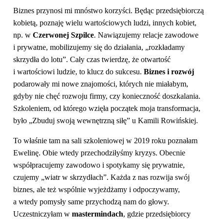
Biznes przynosi mi mnóstwo korzyści. Będąc przedsiębiorczą
kobietą, poznaję wielu wartościowych ludzi, innych kobiet,
np. w
Czerwonej Szpilce
. Nawiązujemy relacje zawodowe
i prywatne, mobilizujemy się do działania, „rozkładamy
skrzydła do lotu”. Cały czas twierdzę, że otwartość
i wartościowi ludzie, to klucz do sukcesu.
Biznes i rozwój
podarowały mi nowe znajomości, których nie miałabym,
gdyby nie chęć rozwoju firmy, czy konieczność doszkalania.
Szkoleniem, od którego wzięła początek moja transformacja,
było „Zbuduj swoją wewnętrzną siłę” u Kamili Rowińskiej.
To właśnie tam na sali szkoleniowej w 2019 roku poznałam
Ewelinę. Obie wtedy przechodziłyśmy kryzys. Obecnie
współpracujemy zawodowo i spotykamy się prywatnie,
czujemy „wiatr w skrzydłach”. Każda z nas rozwija swój
biznes, ale też wspólnie wyjeżdżamy i odpoczywamy,
a wtedy pomysły same przychodzą nam do głowy.
Uczestniczyłam w
mastermindach
, gdzie przedsiębiorcy