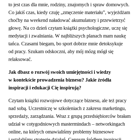
to jest czas dla mnie, rodziny, znajomych i spraw domowych.
Co jakiś czas, kiedy czuję „zmęczenie materiału”, wyjeżdżam
choćby na weekend naładować akumulatory i przewietrzyć
głowę. Na co dzień czytam książki psychologiczne, uczę się
medytacji i zwalniania. W najbliższych planach mam naukę
tańca. Czasami biegam, bo sport dobrze mnie detoksykuje
od pracy. Szukam odskoczni, aby mój mózg mógł się
relaksować.
Jak dbasz o rozwój swoich umiejętności i wiedzy
w kontekście prowadzenia biznesu? Jakie źródła
inspiracji i edukacji Cię inspirują?
Czytam książki rozwojowe dotyczące biznesu, ale też pracy
nad sobą. Uczestniczę w szkoleniach z zakresu marketingu,
sprzedaży, zarządzania. Wraz z grupą przedsiębiorców brałam
udział w cotygodniowych mastermindach – networkingach
online, na których omawialiśmy problemy biznesowe
i ustalaliśmy strategie działań. Cennym źródłem inspiracji