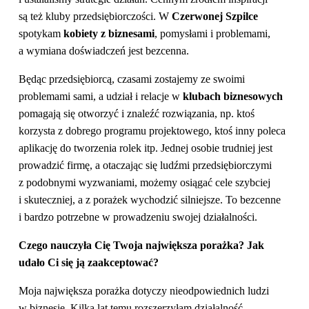
są też kluby przedsiębiorczości. W
Czerwonej Szpilce
spotykam
kobiety z biznesami
, pomysłami i problemami,
a wymiana doświadczeń jest bezcenna.
Będąc przedsiębiorcą, czasami zostajemy ze swoimi
problemami sami, a udział i relacje w
klubach biznesowych
pomagają się otworzyć i znaleźć rozwiązania, np. ktoś
korzysta z dobrego programu projektowego, ktoś inny poleca
aplikację do tworzenia rolek itp. Jednej osobie trudniej jest
prowadzić firmę, a otaczając się ludźmi przedsiębiorczymi
z podobnymi wyzwaniami, możemy osiągać cele szybciej
i skuteczniej, a z porażek wychodzić silniejsze. To bezcenne
i bardzo potrzebne w prowadzeniu swojej działalności.
Czego nauczyła Cię Twoja największa porażka? Jak
udało Ci się ją zaakceptować?
Moja największa porażka dotyczy nieodpowiednich ludzi
w biznesie. Kilka lat temu rozszerzyłam działalność