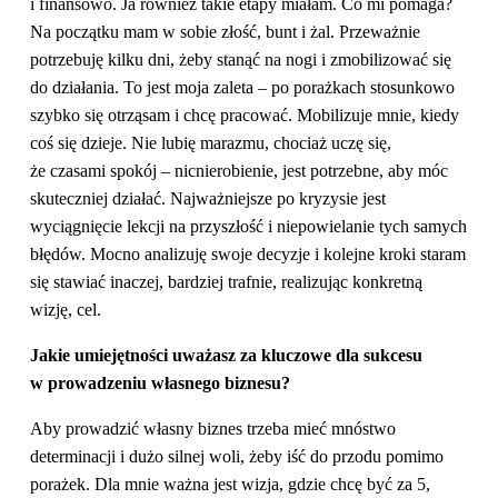
i finansowo. Ja również takie etapy miałam. Co mi pomaga?
Na początku mam w sobie złość, bunt i żal. Przeważnie
potrzebuję kilku dni, żeby stanąć na nogi i zmobilizować się
do działania. To jest moja zaleta – po porażkach stosunkowo
szybko się otrząsam i chcę pracować. Mobilizuje mnie, kiedy
coś się dzieje. Nie lubię marazmu, chociaż uczę się,
że czasami spokój – nicnierobienie, jest potrzebne, aby móc
skuteczniej działać. Najważniejsze po kryzysie jest
wyciągnięcie lekcji na przyszłość i niepowielanie tych samych
błędów. Mocno analizuję swoje decyzje i kolejne kroki staram
się stawiać inaczej, bardziej trafnie, realizując konkretną
wizję, cel.
Jakie umiejętności uważasz za kluczowe dla sukcesu
w prowadzeniu własnego biznesu?
Aby prowadzić własny biznes trzeba mieć mnóstwo
determinacji i dużo silnej woli, żeby iść do przodu pomimo
porażek. Dla mnie ważna jest wizja, gdzie chcę być za 5,