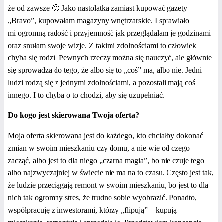
że od zawsze 🙂 Jako nastolatka zamiast kupować gazety
„Bravo”, kupowałam magazyny wnętrzarskie. I sprawiało
mi ogromną radość i przyjemność jak przeglądałam je godzinami
oraz snułam swoje wizje. Z takimi zdolnościami to człowiek
chyba się rodzi. Pewnych rzeczy można się nauczyć, ale głównie
się sprowadza do tego, że albo się to „coś” ma, albo nie. Jedni
ludzi rodzą się z jednymi zdolnościami, a pozostali mają coś
innego. I to chyba o to chodzi, aby się uzupełniać.
Do kogo jest skierowana Twoja oferta?
Moja oferta skierowana jest do każdego, kto chciałby dokonać
zmian w swoim mieszkaniu czy domu, a nie wie od czego
zacząć, albo jest to dla niego „czarna magia”, bo nie czuje tego
albo najzwyczajniej w świecie nie ma na to czasu. Często jest tak,
że ludzie przeciągają remont w swoim mieszkaniu, bo jest to dla
nich tak ogromny stres, że trudno sobie wyobrazić. Ponadto,
współpracuję z inwestorami, którzy „flipują” – kupują