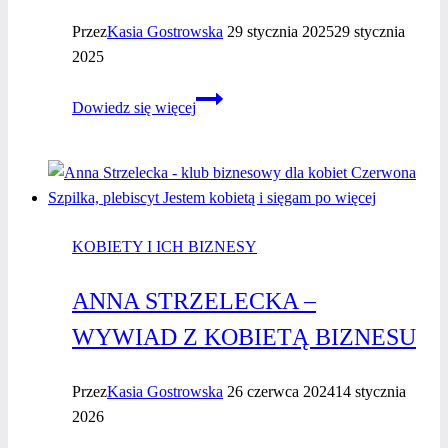
Przez
Kasia Gostrowska
29 stycznia 2025
29 stycznia
2025
Plebiscyt
Dowiedz się więcej
“Jestem
kobietą
i sięgam
po więcej
2024”
KOBIETY I ICH BIZNESY
–
Anna
ANNA STRZELECKA –
Strzelecka
WYWIAD Z KOBIETĄ BIZNESU
Przez
Kasia Gostrowska
26 czerwca 2024
14 stycznia
2026