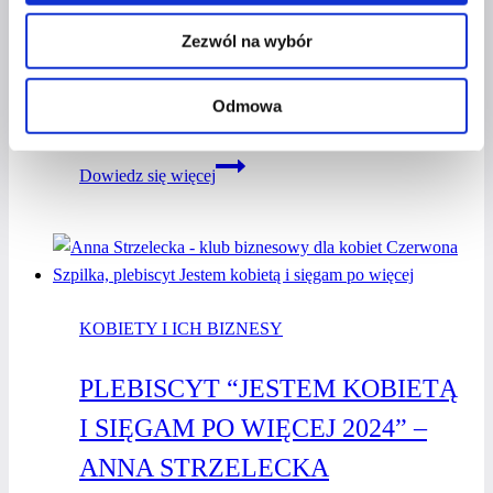
WYWIAD Z KOBIETĄ BIZNESU
Zezwól na wybór
Przez
Kasia Gostrowska
16 sierpnia 2023
14 stycznia
Odmowa
2026
Magdalena
Dowiedz się więcej
Szewczuk
–
wywiad
z kobietą
biznesu
KOBIETY I ICH BIZNESY
PLEBISCYT “JESTEM KOBIETĄ
I SIĘGAM PO WIĘCEJ 2024” –
ANNA STRZELECKA