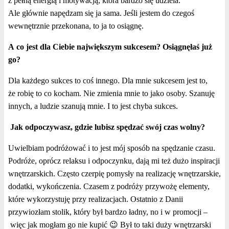
z pełną energią i motywacją, która bardzo się udziela.
Ale głównie napędzam się ja sama. Jeśli jestem do czegoś
wewnętrznie przekonana, to ja to osiągnę.
A co jest dla Ciebie największym sukcesem? Osiągnęłaś już
go?
Dla każdego sukces to coś innego. Dla mnie sukcesem jest to,
że robię to co kocham. Nie zmienia mnie to jako osoby. Szanuję
innych, a ludzie szanują mnie. I to jest chyba sukces.
Jak odpoczywasz, gdzie lubisz spędzać swój czas wolny?
Uwielbiam podróżować i to jest mój sposób na spędzanie czasu.
Podróże, oprócz relaksu i odpoczynku, dają mi też dużo inspiracji
wnętrzarskich. Często czerpię pomysły na realizację wnętrzarskie,
dodatki, wykończenia. Czasem z podróży przywożę elementy,
które wykorzystuję przy realizacjach. Ostatnio z Danii
przywiozłam stolik, który był bardzo ładny, no i w promocji –
więc jak mogłam go nie kupić 😉 Był to taki duży wnętrzarski