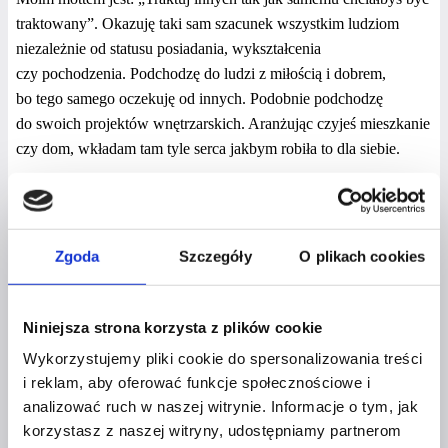
traktowany”. Okazuję taki sam szacunek wszystkim ludziom
niezależnie od statusu posiadania, wykształcenia
czy pochodzenia. Podchodzę do ludzi z miłością i dobrem,
bo tego samego oczekuję od innych. Podobnie podchodzę
do swoich projektów wnętrzarskich. Aranżując czyjeś mieszkanie
czy dom, wkładam tam tyle serca jakbym robiła to dla siebie.
Kochana, dziękujemy za rozmowę ;*
[et_pb_team_member name=”Marta Drozd” position=”Home
Stager & Dekorator Wnętrz”
Zgoda
Szczegóły
O plikach cookies
image_url=”https://czerwonaszpilka.pl/wp-
content/uploads/2020/08/Marta-Drozd-Czerwona-Szpilka.png”
Niniejsza strona korzysta z plików cookie
facebook_url=”https://www.facebook.com/marta.bojordrozd”
_builder_version=”4.7.7″
Wykorzystujemy pliki cookie do spersonalizowania treści
link_option_url=”https://czerwonaszpilka.pl/project/finansowanie-
i reklam, aby oferować funkcje społecznościowe i
wroclaw-anna-oldak/” link_option_url_new_window=”on”
analizować ruch w naszej witrynie. Informacje o tym, jak
korzystasz z naszej witryny, udostępniamy partnerom
locked=”off”][/et_pb_team_member]