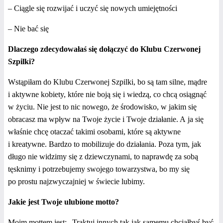
– Ciągle się rozwijać i uczyć się nowych umiejętności
– Nie bać się
Dlaczego zdecydowałaś się dołączyć do Klubu Czerwonej
Szpilki?
Wstąpiłam do Klubu Czerwonej Szpilki, bo są tam silne, mądre
i aktywne kobiety, które nie boją się i wiedzą, co chcą osiągnąć
w życiu. Nie jest to nic nowego, że środowisko, w jakim się
obracasz ma wpływ na Twoje życie i Twoje działanie. A ja się
właśnie chcę otaczać
takimi osobami, które są aktywne
i kreatywne. Bardzo to mobilizuje do działania. Poza tym, jak
długo nie widzimy się z dziewczynami, to naprawdę za sobą
tęsknimy i potrzebujemy swojego towarzystwa, bo my się
po prostu najzwyczajniej w świecie lubimy.
Jakie jest Twoje ulubione motto?
Moim mottem jest: „Traktuj innych tak jak samemu chciałbyś być