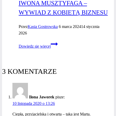
IWONA MUSZTYFAGA –
WYWIAD Z KOBIETĄ BIZNESU
Przez
Kasia Gostrowska
6 marca 2024
14 stycznia
2026
Iwona
Dowiedz się więcej
Musztyfaga
–
wywiad
z kobietą
3 KOMENTARZE
biznesu
Ilona Jaworek
pisze:
10 listopada 2020 o 13:26
Ciepła, przyjacielska i otwarta – taka jest Marta.