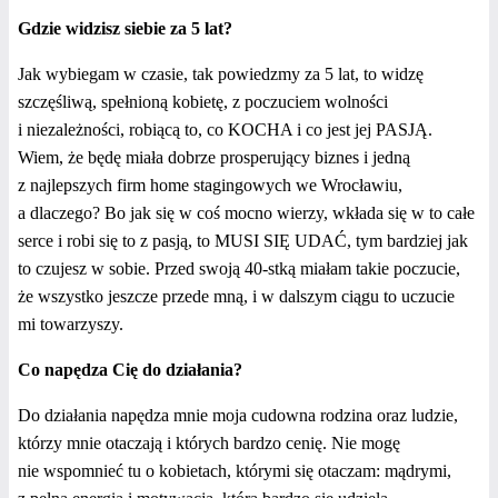
Gdzie widzisz siebie za 5 lat?
Jak wybiegam w czasie, tak powiedzmy za 5 lat, to widzę
szczęśliwą, spełnioną kobietę, z poczuciem wolności
i niezależności, robiącą to, co KOCHA i co jest jej PASJĄ.
Wiem, że będę miała dobrze prosperujący biznes i jedną
z najlepszych firm home stagingowych we Wrocławiu,
a dlaczego? Bo jak się w coś mocno wierzy, wkłada się w to całe
serce i robi się to z pasją, to MUSI SIĘ UDAĆ, tym bardziej jak
to czujesz w sobie. Przed swoją 40-stką miałam takie poczucie,
że wszystko jeszcze przede mną, i w dalszym ciągu to uczucie
mi towarzyszy.
Co napędza Cię do działania?
Do działania napędza mnie moja cudowna rodzina oraz ludzie,
którzy mnie otaczają i których bardzo cenię. Nie mogę
nie wspomnieć tu o kobietach, którymi się otaczam: mądrymi,