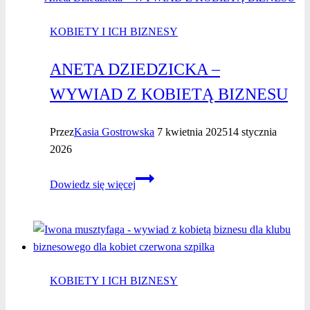
z kobietą
KOBIETY I ICH BIZNESY
biznesu
ANETA DZIEDZICKA –
WYWIAD Z KOBIETĄ BIZNESU
Przez
Kasia Gostrowska
7 kwietnia 2025
14 stycznia
2026
Aneta
Dowiedz się więcej
Dziedzicka
–
WYWIAD
Z KOBIETĄ
BIZNESU
KOBIETY I ICH BIZNESY