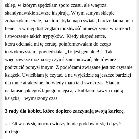
sklep, w którym spędziłam sporo czasu, ale wnętrza
skandynawskie zawsze inspirują. W tym samym sklepie
zobaczyłam ceratę, na której była mapa świata, bardzo ładna nota
bene. Ja w niej dostrzegłam możliwość umieszczenia w ramkach
i stworzenie takich tryptyków. Kiedy ekspedientce,
która odcinała mi tę ceratę, poinformowałam do czego
to wykorzystam, powiedziała: „To jest genialne!”. Tak
więc zawsze można się czymś zainspirować, ale również
podrzucić pomysł innym. Z podróżami związane jest też czytanie
książek. Uwielbiam je czytać, a na wyjeździe
są jeszcze bardziej
dla mnie atrakcyjne, bo wtedy mam taki swój czas. Siadam
na tarasie jakiegoś fajnego miejsca, z kubkiem kawy i mądrą
książką – wymarzony czas.
3 rady dla kobiet, które dopiero zaczynają swoją karierę.
– Jeśli w coś się mocno wierzy to nie poddawać się i dążyć
do tego