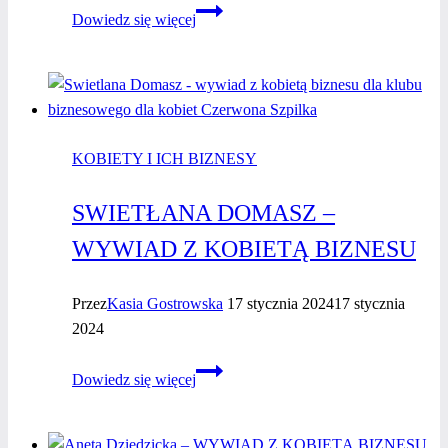
Anna
Dowiedz się więcej
Strzelecka
–
wywiad
z kobietą
biznesu
KOBIETY I ICH BIZNESY
SWIETŁANA DOMASZ –
WYWIAD Z KOBIETĄ BIZNESU
Przez
Kasia Gostrowska
17 stycznia 2024
17 stycznia
2024
Swietłana
Dowiedz się więcej
Domasz
–
wywiad