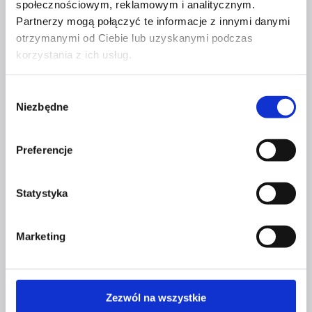
społecznościowym, reklamowym i analitycznym.
Partnerzy mogą połączyć te informacje z innymi danymi
otrzymanymi od Ciebie lub uzyskanymi podczas
korzystania z ich usług.
NAWIGACJA
Poprzedni
Business & Life: Zdobyć szczyt mimo niepełnosprawności –
WPISU
Wybór
Ewa Harapin i wyzwanie „Do Góry Kulami”
Niezbędne
zgody
Następny
Przyjaźń w biznesie – czy to możliwe?
Preferencje
PODOBNE WPISY
Statystyka
Marketing
KOBIETY I ICH BIZNESY
Zezwól na wszystkie
MAGDALENA SZEWCZUK –