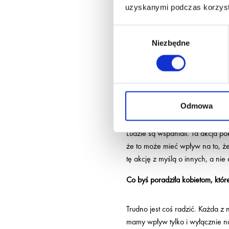
wyprawie. Tydzień temu miałam o
uzyskanymi podczas korzysta
na wcześniej zaplanowane szcz
Wybór
Wiele osób wspiera Cię i mocno k
Niezbędne
zgody
Wydaję mi się, że po prostu jest
W tej akcji chodzi o to, że #raz
to doceniamy i mamy nadzieję, ż
Odmowa
O akcji zaczyna być coraz głośn
Ludzie są wspaniali. Ta akcja po
że to może mieć wpływ na to, ż
tę akcję z myślą o innych, a ni
Co byś poradziła kobietom, które
Trudno jest coś radzić. Każda z
mamy wpływ tylko i wyłącznie na