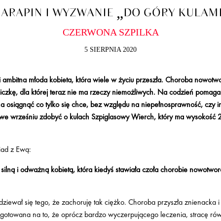
ARAPIN I WYZWANIE „DO GÓRY KULAM
CZERWONA SZPILKA
5 SIERPNIA 2020
 i ambitna młoda kobieta, która wiele w życiu przeszła. Choroba nowot
czkę, dla której teraz nie ma rzeczy niemożliwych. Na codzień poma
a osiągnąć co tylko się chce, bez względu na niepełnosprawność, czy 
a we wrześniu zdobyć o kulach Szpiglasowy Wierch, który ma wysokość 2 
iad z Ewą:
 silną i odważną kobietą, która kiedyś stawiała czoła chorobie nowotwo
podziewał się tego, że zachoruję tak ciężko. Choroba przyszła znienacka i
gotowana na to, że oprócz bardzo wyczerpującego leczenia, stracę rów