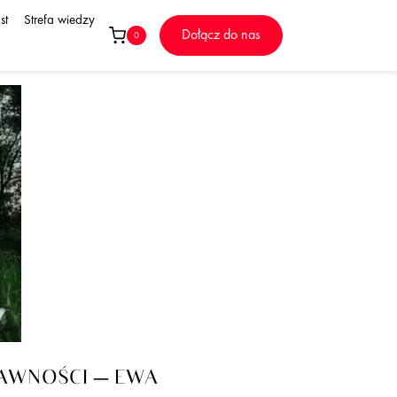
st
Strefa wiedzy
Dołącz do nas
0
RAWNOŚCI – EWA