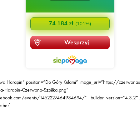
 Harapin” position=”Do Góry Kulami” image_url=”https://czerwonas
-Harapin-Czerwona-Szpilka.png”
cebook.com/events/1452227464984694/” _builder_version=”4.3.2″ 
mber]