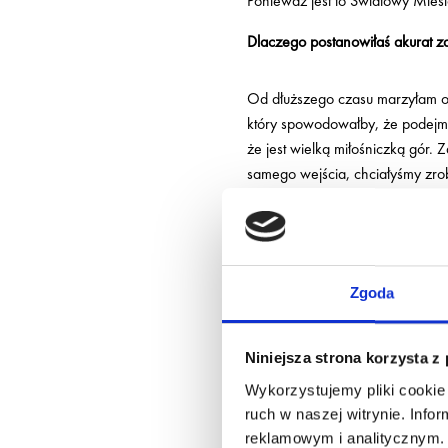
Ponieważ jest to Światowy Mie
Dlaczego postanowiłaś akurat z
Od dłuższego czasu marzyłam o t
który spowodowałby, że podejmę
że jest wielką miłośniczką gór. 
samego wejścia, chciałyśmy zrob
Cel akcji jest niezwykle szlach
Zbieramy pieniądze na wózki sen
Zgoda
żeby jeden znalazł się na oddzi
zbiórki pieniędzy, chcemy dać 
przeżyć, wszystko zależy od nic
Niniejsza strona korzysta z
Jak wyglądają Twoje przygotow
Wykorzystujemy pliki cookie 
ruch w naszej witrynie. Inf
Od 2 lat trenuję wyciskanie szta
reklamowym i analitycznym. 