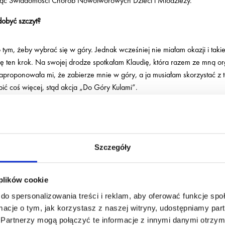
siąc Świadomości Chorób Nowotworowych Dzieci i Młodzieży.
dobyć szczyt?
ym, żeby wybrać się w góry. Jednak wcześniej nie miałam okazji i taki
 ten krok. Na swojej drodze spotkałam Klaudię, która razem ze mną org
Zaproponowała mi, że zabierze mnie w góry, a ja musiałam skorzystać z t
ić coś więcej, stąd akcja „Do Góry Kulami”.
etny – zdradź nam szczegóły 🙂
soryczne dla dzieci chorych na raka z Kliniki Przylądek Nadziei. Zbie
Szczegóły
ale hematologii, a drugi na przeszczepach. Po to, aby każde dziecko mi
dzieciom siłę i motywację do walki z chorobą. Na swoim przykładzie chc
h.
 plików cookie
ania do tego wyzwania?
do spersonalizowania treści i reklam, aby oferować funkcje sp
ormacje o tym, jak korzystasz z naszej witryny, udostępniamy p
ngi leżąc, więc w jakiś sposób czuję się przygotowana do wejścia. Poza 
Partnerzy mogą połączyć te informacje z innymi danymi otrzym