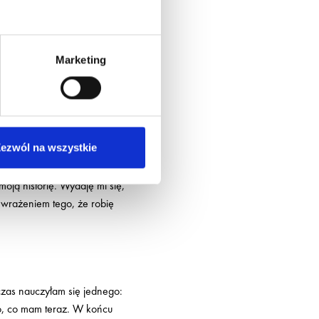
 ale udało się wejść
Marketing
ę to z czystej potrzeby serca.
by akcji „Do Góry Kulami”. Bardzo
ezwól na wszystkie
y?
moją historię. Wydaję mi się,
 wrażeniem tego, że robię
czas nauczyłam się jednego:
to, co mam teraz. W końcu