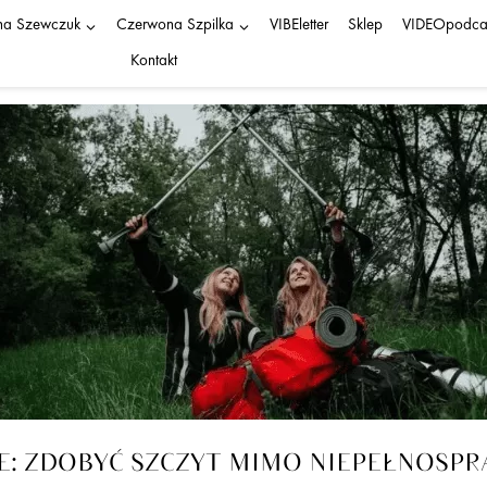
na Szewczuk
Czerwona Szpilka
VIBEletter
Sklep
VIDEOpodca
Kontakt
FE: ZDOBYĆ SZCZYT MIMO NIEPEŁNOSP