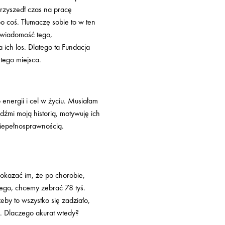
rzyszedł czas na pracę
o coś. Tłumaczę sobie to w ten
świadomość tego,
 ich los. Dlatego ta Fundacja
 tego miejsca.
nergii i cel w życiu. Musiałam
udźmi moją historią, motywuję ich
niepełnosprawnością.
okazać im, że po chorobie,
ego, chcemy zebrać 78 tyś.
eby to wszystko się zadziało,
. Dlaczego akurat wtedy?