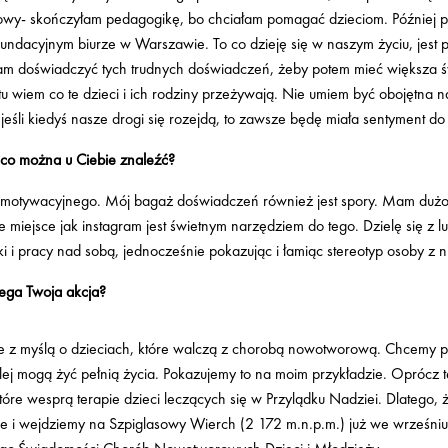
owy- skończyłam pedagogikę, bo chciałam pomagać dzieciom. Później p
fundacyjnym biurze w Warszawie. To co dzieję się w naszym życiu, jest p
łam doświadczyć tych trudnych doświadczeń, żeby potem mieć większa 
tu wiem co te dzieci i ich rodziny przeżywają. Nie umiem być obojętna na
jeśli kiedyś nasze drogi się rozejdą, to zawsze będę miała sentyment do
 co można u Ciebie znaleźć?
motywacyjnego. Mój bagaż doświadczeń również jest spory. Mam dużo e
e miejsce jak instagram jest świetnym narzędziem do tego. Dzielę się z l
ki i pracy nad sobą, jednocześnie pokazując i łamiąc stereotyp osoby z 
ega Twoja akcja?
e z myślą o dzieciach, które walczą z chorobą nowotworową. Chcemy p
ej mogą żyć pełnią życia. Pokazujemy to na moim przykładzie. Oprócz t
óre wesprą terapie dzieci leczących się w Przylądku Nadziei. Dlatego, ż
ie i wejdziemy na Szpiglasowy Wierch (2 172 m.n.p.m.) już we wrześniu