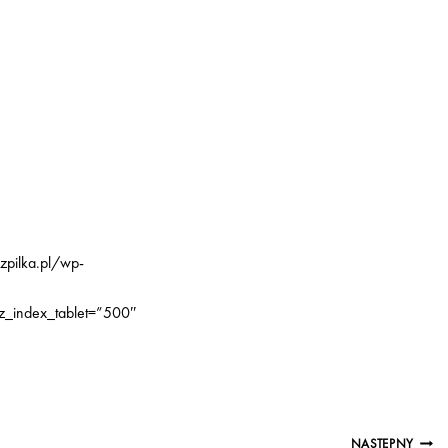
zpilka.pl/wp-
z_index_tablet=”500″
NASTĘPNY