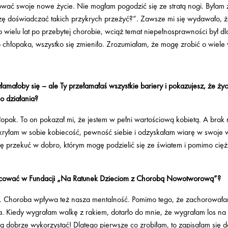
tować swoje nowe życie. Nie mogłam pogodzić się ze stratą nogi. Byłam 
szę doświadczać takich przykrych przeżyć?”. Zawsze mi się wydawało, 
wielu lat po przebytej chorobie, wciąż temat niepełnosprawności był dl
hłopaka, wszystko się zmieniło. Zrozumiałam, że mogę zrobić o wiele w
amałoby się – ale Ty przełamałaś wszystkie bariery i pokazujesz, że życi
do działania?
łopak. To on pokazał mi, że jestem w pełni wartościową kobietą. A brak 
ryłam w sobie kobiecość, pewność siebie i odzyskałam wiarę w swoje 
 przekuć w dobro, którym mogę podzielić się ze światem i pomimo ciężk
acować w Fundacji „Na Ratunek Dzieciom z Chorobą Nowotworową”?
. Choroba wpływa też nasza mentalność. Pomimo tego, że zachorowałam
. Kiedy wygrałam walkę z rakiem, dotarło do mnie, że wygrałam los na lo
ą dobrze wykorzystać! Dlatego pierwsze co zrobiłam, to zapisałam się d