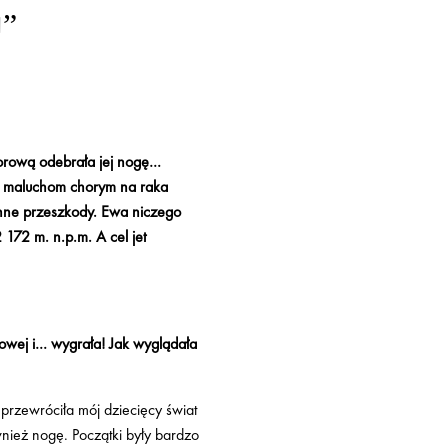
I”
worową odebrała jej nogę…
ga maluchom chorym na raka
inne przeszkody. Ewa niczego
172 m. n.p.m. A cel jet
rowej i… wygrała! Jak wyglądała
 przewróciła mój dziecięcy świat
nież nogę. Początki były bardzo