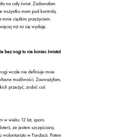
zła na cały świat. Zadawałam
że wszystko mam pod kontrolą.
a mnie ciężkim przeżyciem.
ięcej niż mi się wydaję.
e bez nogi to nie koniec świata!
nogi wcale nie definiuje mnie
własne możliwości. Zauważyłam,
ich przeżyć, zrobić coś
 w wieku 12 lat, sporo
terii, że jestem szczęściarą.
o wolontariatu w Fundacji. Potem