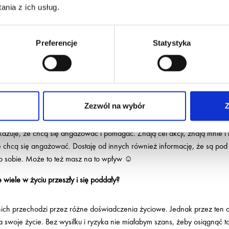
kazję wejść na Morskie Oko oraz na Czarny Staw. Było kilka trudności,
nia z ich usług.
yty. W połowie sierpnia również planujemy wyprawę w góry.
ibicuje w działaniu, nawet obcy ludzie – jak Ty to robisz? 🙂
Preferencje
Statystyka
em autentyczna, w tym co robię. Osoby, które mnie znają, wiedzą, że robi
emmozemywiecej, i tak jest. Bez tych wszystkich ludzi dookoła, nie było
e po tym wydarzeniu uda się wspólnie spotkać i świętować sukces!
Zezwól na wybór
Z
iej – dlaczego twoim zdaniem ludzie angażują się w tego typu inicjatyw
kazuje, że chcą się angażować i pomagać. Znają cel akcji, znają mnie i 
e chcą się angażować. Dostaję od innych również informację, że są pod
e o sobie. Może to też masz na to wpływ ☺
 wiele w życiu przeszły i się poddały?
 nich przechodzi przez różne doświadczenia życiowe. Jednak przez ten 
 swoje życie. Bez wysiłku i ryzyka nie miałabym szans, żeby osiągnąć 