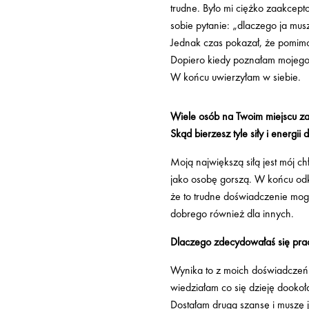
trudne. Było mi ciężko zaakcep
sobie pytanie: „dlaczego ja mu
Jednak czas pokazał, że pomimo 
Dopiero kiedy poznałam mojego c
W końcu uwierzyłam w siebie.
Wiele osób na Twoim miejscu zał
Skąd bierzesz tyle siły i energii 
Moją największą siłą jest mój ch
jako osobę gorszą. W końcu odk
że to trudne doświadczenie mogę
dobrego również dla innych.
Dlaczego zdecydowałaś się pr
Wynika to z moich doświadczeń
wiedziałam co się dzieję dookoła
Dostałam drugą szansę i muszę j