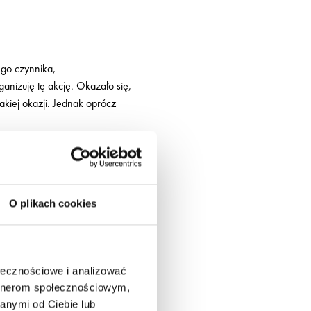
ego czynnika,
anizuję tę akcję. Okazało się,
akiej okazji. Jednak oprócz
ramy na dwa takie wózki,
O plikach cookies
ało do nich dostęp. Oprócz
e im pokazać, że mimo trudnych
ołecznościowe i analizować
artnerom społecznościowym,
tym, jestem już po pierwszej
anymi od Ciebie lub