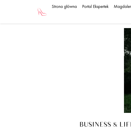
Przejdź
Strona główna
Portal Ekspertek
Magdale
do
treści
BUSINESS & LI