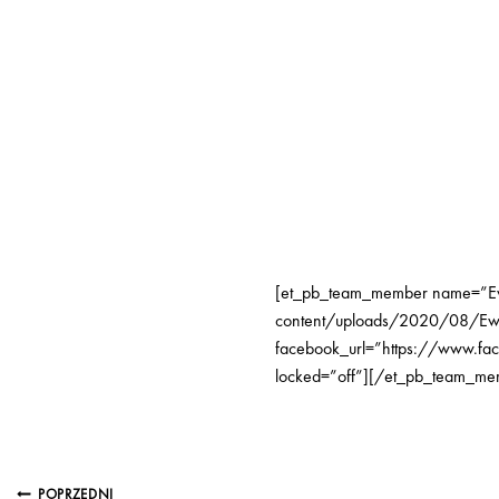
[et_pb_team_member name=”Ewa
content/uploads/2020/08/Ewa
facebook_url=”https://www.fa
locked=”off”][/et_pb_team_me
POPRZEDNI