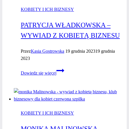
i gdzie
KOBIETY I ICH BIZNESY
jej
szukać?
PATRYCJA WŁADKOWSKA –
WYWIAD Z KOBIETĄ BIZNESU
Przez
Kasia Gostrowska
19 grudnia 2023
19 grudnia
2023
Patrycja
Dowiedz się więcej
Władkowska
–
wywiad
z kobietą
biznesu
KOBIETY I ICH BIZNESY
MONIKA MALINOWSKA –