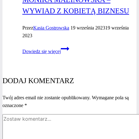
WYWIAD Z KOBIETĄ BIZNESU
Przez
Kasia Gostrowska
19 września 2023
19 września
2023
Monika
Dowiedz się więcej
Malinowska
–
wywiad
z kobietą
DODAJ KOMENTARZ
biznesu
Twój adres email nie zostanie opublikowany.
Wymagane pola są
oznaczone
*