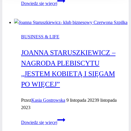
Inessa
Dowiedz się więcej
Kim
–
wywiad
z kobietą
BUSINESS & LIFE
biznesu
JOANNA STARUSZKIEWICZ –
NAGRODA PLEBISCYTU
„JESTEM KOBIETĄ I SIĘGAM
PO WIĘCEJ”
Przez
Kasia Gostrowska
9 listopada 2023
9 listopada
2023
Joanna
Dowiedz się więcej
Staruszkiewicz