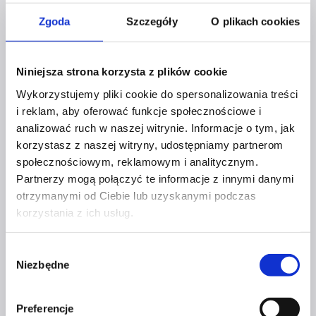
Patrycja Władkowska – wywiad z kobietą biznesu
WPISU
Zgoda
Szczegóły
O plikach cookies
Następny
Ruszył projekt „Kobiety w biznesie” promujący
Niniejsza strona korzysta z plików cookie
przedsiębiorcze Polki
Wykorzystujemy pliki cookie do spersonalizowania treści
PODOBNE WPISY
i reklam, aby oferować funkcje społecznościowe i
analizować ruch w naszej witrynie. Informacje o tym, jak
korzystasz z naszej witryny, udostępniamy partnerom
społecznościowym, reklamowym i analitycznym.
Partnerzy mogą połączyć te informacje z innymi danymi
otrzymanymi od Ciebie lub uzyskanymi podczas
KOBIETY I ICH BIZNESY
korzystania z ich usług.
HELENA SWOROWSKA –
Wybór
Niezbędne
HISTORIA KOBIETY,
zgody
KTÓRA SIĘGA PO WIĘCEJ
Preferencje