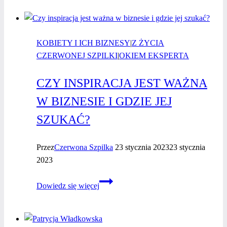
–
nagroda
Plebiscytu
KOBIETY I ICH BIZNESY
„Jestem
|
Z ŻYCIA
CZERWONEJ SZPILKI
kobietą
|
OKIEM EKSPERTA
i sięgam
CZY INSPIRACJA JEST WAŻNA
po więcej”
W BIZNESIE I GDZIE JEJ
SZUKAĆ?
Przez
Czerwona Szpilka
23 stycznia 2023
23 stycznia
2023
Czy inspiracja
Dowiedz się więcej
jest
ważna
w biznesie