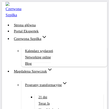
Przejdź
do
treści
Strona główna
Portal Ekspertek
Czerwona Szpilka
Kalendarz wydarzeń
Networking online
Blog
Magdalena Szewczuk
Programy transformacyjne
21 dni
Teraz Ja