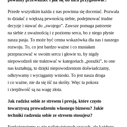
Przede wszystkim każda z nas powinna się doceniać. Pozwala
to działać z większą pewnością siebie, podejmować trudne
decyzje i stawać do „swojego”. Zawsze pomaga patrzenie
na siebie z uważnością i z poziomu serca, bo z niego płynie
nasza pasja. To może być cenna wskazówka dla nas i naszego
rozwoju. To, co jest bardzo ważne i co musiałam
przepracować w swoim sercu i głowie to, by nigdy
niepowodzeń nie traktować w kategoriach „porażki”, to one
nas kształtują, to dzięki niepowodzeniom doświadczamy,
odkrywamy i wyciągamy wnioski. To jest nasza droga
i co ważne, nie da się iść na skróty. Więc ta pokora
i cierpliwość są na wagę złota.
Jak radzisz sobie ze stresem i presją, które często
towarzyszą prowadzeniu własnego biznesu? Jakie
techniki radzenia sobie ze stresem stosujesz?
Funkcjonujemy w nie najłatwiejszych czasach, ale każdego