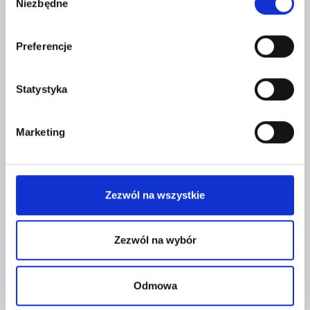
Niezbędne
zgody
Preferencje
Statystyka
Marketing
Zezwól na wszystkie
DLACZEGO KOBIETY
Zezwól na wybór
W DZISIEJSZYCH CZASACH
DECYDUJĄ SIĘ NA ZAŁOŻENIE
WŁASNEJ FIRMY?
Odmowa