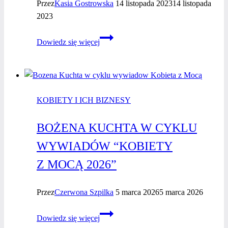
Przez
Kasia Gostrowska
14 listopada 2023
14 listopada
2023
Julita
Dowiedz się więcej
Nowak
–
wywiad
z kobietą
KOBIETY I ICH BIZNESY
biznesu
BOŻENA KUCHTA W CYKLU
WYWIADÓW “KOBIETY
Z MOCĄ 2026”
Przez
Czerwona Szpilka
5 marca 2026
5 marca 2026
Bożena
Dowiedz się więcej
Kuchta