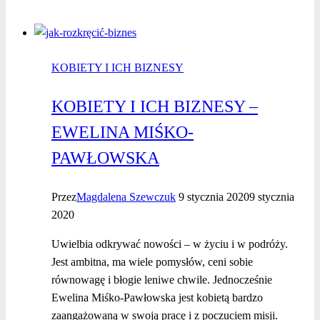
w cyklu
wywiadów
“Kobiety
KOBIETY I ICH BIZNESY
z Mocą
2026”
KOBIETY I ICH BIZNESY –
EWELINA MIŚKO-
PAWŁOWSKA
Przez
Magdalena Szewczuk
9 stycznia 2020
9 stycznia
2020
Uwielbia odkrywać nowości – w życiu i w podróży.
Jest ambitna, ma wiele pomysłów, ceni sobie
równowagę i błogie leniwe chwile. Jednocześnie
Ewelina Miśko-Pawłowska jest kobietą bardzo
zaangażowaną w swoją pracę i z poczuciem misji.