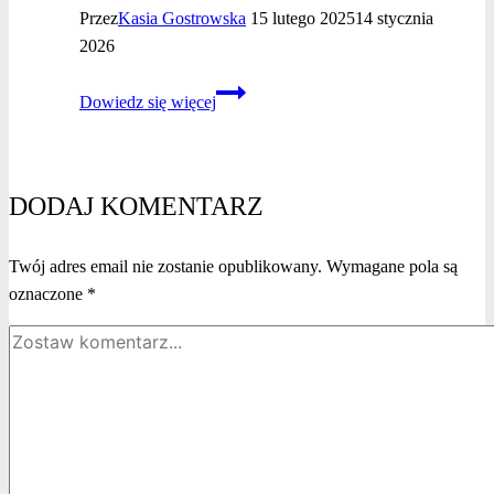
Przez
Kasia Gostrowska
15 lutego 2025
14 stycznia
2026
Plebiscyt
Dowiedz się więcej
“Jestem
kobietą
i sięgam
po więcej
DODAJ KOMENTARZ
2024”
–
Twój adres email nie zostanie opublikowany.
Wymagane pola są
Katarzyna
oznaczone
*
Orzechowska