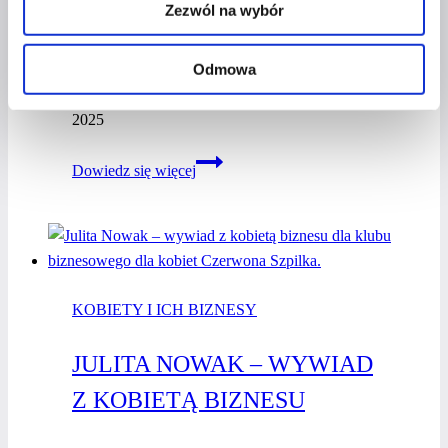
I SIĘGAM PO WIĘCEJ 2024” –
Zezwól na wybór
ANNA STRZELECKA
Odmowa
Przez
Kasia Gostrowska
29 stycznia 2025
29 stycznia
2025
Plebiscyt
Dowiedz się więcej
“Jestem
kobietą
i sięgam
po więcej
2024”
KOBIETY I ICH BIZNESY
–
Anna
JULITA NOWAK – WYWIAD
Strzelecka
Z KOBIETĄ BIZNESU