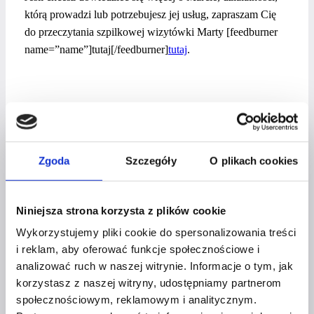
którą prowadzi lub potrzebujesz jej usług, zapraszam Cię
do przeczytania szpilkowej wizytówki Marty [feedburner
name=”name”]tutaj[/feedburner]
tutaj
.
NAWIGACJA
Poprzedni
Anna Wrzos – wywiad z kobietą biznesu
WPISU
Zgoda
Szczegóły
O plikach cookies
Następny
Patrycja Władkowska – wywiad z kobietą biznesu
Niniejsza strona korzysta z plików cookie
PODOBNE WPISY
Wykorzystujemy pliki cookie do spersonalizowania treści
i reklam, aby oferować funkcje społecznościowe i
analizować ruch w naszej witrynie. Informacje o tym, jak
korzystasz z naszej witryny, udostępniamy partnerom
społecznościowym, reklamowym i analitycznym.