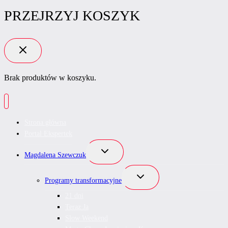
PRZEJRZYJ KOSZYK
Brak produktów w koszyku.
Strona główna
Portal Ekspertek
Przełącz
Magdalena Szewczuk
menu
podrzędne
Przełącz
Programy transformacyjne
menu
podrzędne
21 dni
Teraz Ja
Slow Weekend