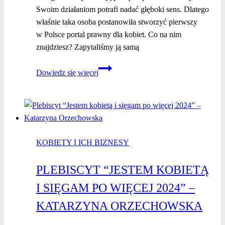
Swoim działaniom potrafi nadać głęboki sens. Dlatego
właśnie taka osoba postanowiła stworzyć pierwszy
w Polsce portal prawny dla kobiet. Co na nim
znajdziesz? Zapytaliśmy ją samą
Kobiety
Dowiedz się więcej
i ich
biznesy
–
Ewelina
Miśko-
KOBIETY I ICH BIZNESY
Pawłowska
PLEBISCYT “JESTEM KOBIETĄ
I SIĘGAM PO WIĘCEJ 2024” –
KATARZYNA ORZECHOWSKA