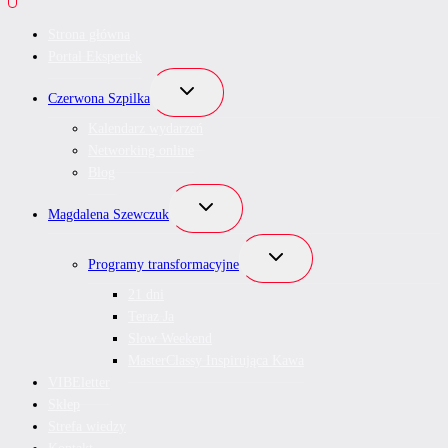
Strona główna
Portal Ekspertek
Przełącz
Czerwona Szpilka
menu
podrzędne
Kalendarz wydarzeń
Networking online
Blog
Przełącz
Magdalena Szewczuk
menu
podrzędne
Przełącz
Programy transformacyjne
menu
podrzędne
21 dni
Teraz Ja
Slow Weekend
MasterClassy Inspirująca Kawa
VIBEletter
Sklep
Strefa wiedzy