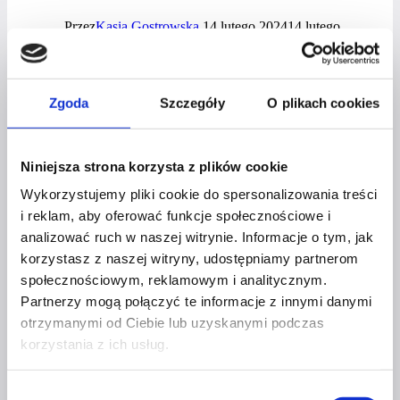
Przez
Kasia Gostrowska
14 lutego 2024
14 lutego
2024
Beata
Dowiedz się więcej
Zgoda
Szczegóły
O plikach cookies
Karwowska
–
wywiad
Niniejsza strona korzysta z plików cookie
z kobietą
Wykorzystujemy pliki cookie do spersonalizowania treści
BUSINESS & LIFE
biznesu
i reklam, aby oferować funkcje społecznościowe i
analizować ruch w naszej witrynie. Informacje o tym, jak
JAK BUDOWAĆ WIDOCZNOŚĆ
korzystasz z naszej witryny, udostępniamy partnerom
ONLINE KOBIETY
społecznościowym, reklamowym i analitycznym.
Partnerzy mogą połączyć te informacje z innymi danymi
PRZEDSIĘBIORCZEJ,
otrzymanymi od Ciebie lub uzyskanymi podczas
EKSPERTKI, LIDERKI?
korzystania z ich usług.
Przez
Magdalena Szewczuk
12 czerwca 2026
12 lipca
Wybór