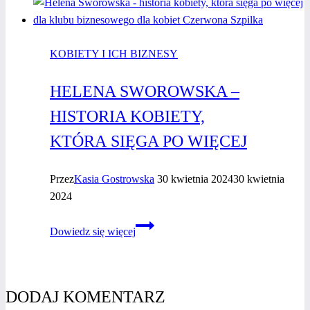
wywiad
z kobietą
biznesu
KOBIETY I ICH BIZNESY
HELENA SWOROWSKA –
HISTORIA KOBIETY,
KTÓRA SIĘGA PO WIĘCEJ
Przez
Kasia Gostrowska
30 kwietnia 2024
30 kwietnia
2024
Helena
Dowiedz się więcej
Sworowska
–
Historia
Kobiety,
DODAJ KOMENTARZ