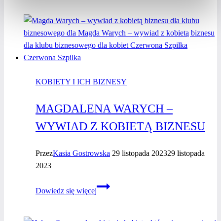
–
wywiad
z kobietą
biznesu
KOBIETY I ICH BIZNESY
MAGDALENA WARYCH –
WYWIAD Z KOBIETĄ BIZNESU
Przez
Kasia Gostrowska
29 listopada 2023
29 listopada
2023
Magdalena
Dowiedz się więcej
Warych
–