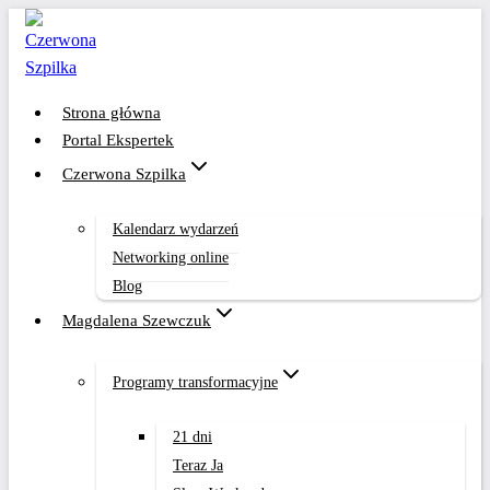
Przejdź
do
treści
Strona główna
Portal Ekspertek
Czerwona Szpilka
Kalendarz wydarzeń
Networking online
Blog
Magdalena Szewczuk
Programy transformacyjne
21 dni
Teraz Ja