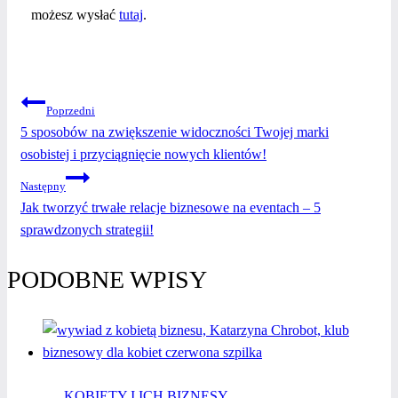
możesz wysłać
tutaj
.
NAWIGACJA
Poprzedni
5 sposobów na zwiększenie widoczności Twojej marki
WPISU
osobistej i przyciągnięcie nowych klientów!
Następny
Jak tworzyć trwałe relacje biznesowe na eventach – 5
sprawdzonych strategii!
PODOBNE WPISY
KOBIETY I ICH BIZNESY