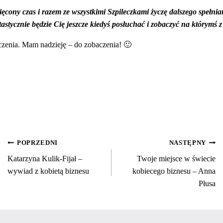
ięcony czas i razem ze wszystkimi Szpileczkami życzę dalszego spełn
tastycznie będzie Cię jeszcze kiedyś posłuchać i zobaczyć na którymś 
czenia. Mam nadzieję – do zobaczenia! 🙂
NAWIGACJA
POPRZEDNI
NASTĘPNY
Katarzyna Kulik-Fijał –
Twoje miejsce w świecie
WPISU
wywiad z kobietą biznesu
kobiecego biznesu – Anna
Płusa