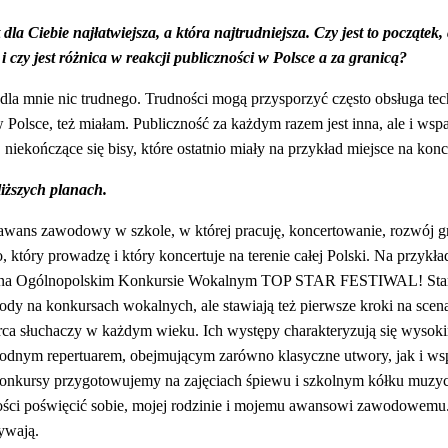
dla Ciebie najłatwiejsza, a która najtrudniejsza. Czy jest to początek, 
i czy jest różnica w reakcji publiczności w Polsce a za granicą?
dla mnie nic trudnego. Trudności mogą przysporzyć często obsługa tec
w Polsce, też miałam. Publiczność za każdym razem jest inna, ale i wspa
 niekończące się bisy, które ostatnio miały na przykład miejsce na ko
iższych planach.
 awans zawodowy w szkole, w której pracuję, koncertowanie, rozwój g
 który prowadzę i który koncertuje na terenie całej Polski. Na przykła
ce na Ogólnopolskim Konkursie Wokalnym TOP STAR FESTIWAL!
Sta
ody na konkursach wokalnych, ale stawiają też pierwsze kroki na sce
rca słuchaczy w każdym wieku. Ich występy charakteryzują się wyso
rodnym repertuarem, obejmującym zarówno klasyczne utwory, jak i wsp
 konkursy przygotowujemy na zajęciach śpiewu i szkolnym kółku muzy
ości poświęcić sobie, mojej rodzinie i mojemu awansowi zawodowemu.
ływają.