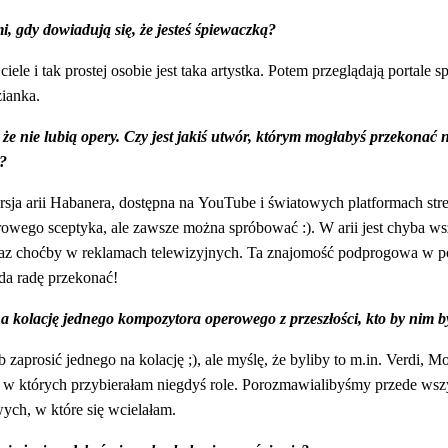
, gdy dowiadują się, że jesteś śpiewaczką?
iele i tak prostej osobie jest taka artystka. Potem przeglądają portale 
zianka.
, że nie lubią opery. Czy jest jakiś utwór, którym mogłabyś przekonać
a?
rsja arii Habanera, dostępna na YouTube i światowych platformach st
owego sceptyka, ale zawsze można spróbować :). W arii jest chyba 
raz choćby w reklamach telewizyjnych. Ta znajomość podprogowa w 
a radę przekonać!
 kolację jednego kompozytora operowego z przeszłości, kto by nim by
ób zaprosić jednego na kolację ;), ale myślę, że byliby to m.in. Verdi, 
, w których przybierałam niegdyś role. Porozmawialibyśmy przede ws
ych, w które się wcielałam.