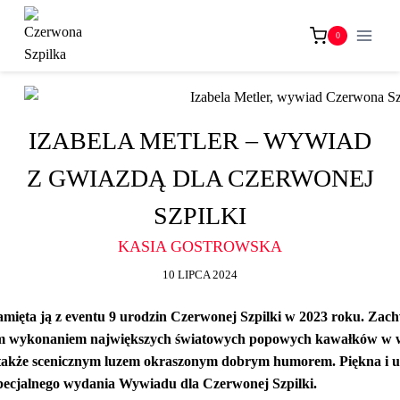
Przejdź
do
0
treści
IZABELA METLER – WYWIAD
Z GWIAZDĄ DLA CZERWONEJ
SZPILKI
KASIA GOSTROWSKA
10 LIPCA 2024
amięta ją z eventu 9 urodzin Czerwonej Szpilki w 2023 roku. Zach
ym wykonaniem największych światowych popowych kawałków w
a także scenicznym luzem okraszonym dobrym humorem. Piękna i u
specjalnego wydania Wywiadu dla Czerwonej Szpilki.