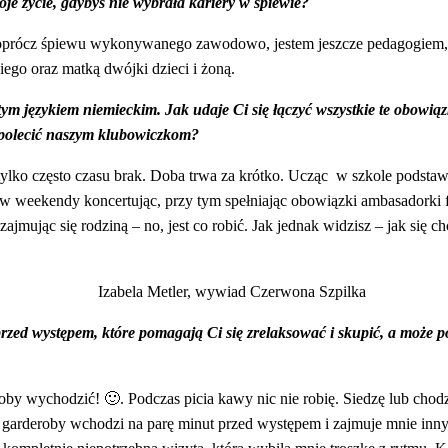
je życie, gdybyś nie wybrała kariery w śpiewie?
 oprócz śpiewu wykonywanego zawodowo, jestem jeszcze pedagogiem,
iego oraz matką dwójki dzieci i żoną.
tym językiem niemieckim. Jak udaje Ci się łączyć wszystkie te obowią
 polecić naszym klubowiczkom?
, tylko często czasu brak. Doba trwa za krótko. Ucząc w szkole podst
, w weekendy koncertując, przy tym spełniając obowiązki ambasadorki
ajmując się rodziną – no, jest co robić. Jak jednak widzisz – jak się chc
przed występem, które pomagają Ci się zrelaksować i skupić, a może po
roby wychodzić! 🙂
. Podczas picia kawy nic nie robię. Siedzę lub chod
do garderoby wchodzi na parę minut przed występem i zajmuje mnie inny