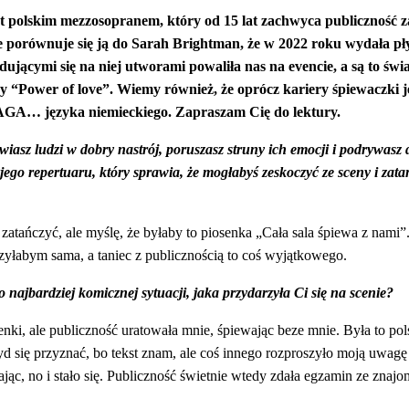
t polskim mezzosopranem, który od 15 lat zachwyca publiczność za 
e porównuje się ją do Sarah Brightman, że w 2022 roku wydała p
jdującymi się na niej utworami powaliła nas na evencie, a są to św
y “Power of love”. Wiemy również, że oprócz kariery śpiewaczki j
WAGA… języka niemieckiego.
Zapraszam Cię do lektury.
asz ludzi w dobry nastrój, poruszasz struny ich emocji i podrywasz d
ojego repertuaru, który sprawia, że mogłabyś zeskoczyć ze sceny i zat
tańczyć, ale myślę, że byłaby to piosenka „Cała sala śpiewa z nami”
czyłabym sama, a taniec z publicznością to coś wyjątkowego.
 najbardziej komicznej sytuacji, jaka przydarzyła Ci się na scenie?
nki, ale publiczność uratowała mnie, śpiewając beze mnie.
Była to pol
d się przyznać, bo tekst znam, ale coś innego rozproszyło moją uwagę
c, no i stało się. Publiczność świetnie wtedy zdała egzamin ze znajom