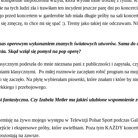
o kompletnie niepotrzebna wizyta, która wybiła mnie troszkę z rytmu. K
ie na tych ludzi zła i trawiłam ten incydent jeszcze parę dni po koncerc
go przed koncertem w garderobie lub miała długie próby na sali koncert
się zmęczę, to chce mi się spać :). Tremy jako takiej nie odczuwam. Ni
 nas operowym wykonaniem znanych światowych utworów. Sama do dz
nia. Skąd wziął się pomysł na pop operę?
ycznym podeszła do mnie nieznana pani z publiczności i zapytała, cz
eśniami klasycznymi. Po miłej rozmowie zaczęłam robić program na 
się zaczęło. Na płytę
wybierałam piosenki, które znałam i które by n
lekkiego i przebojowego.
 jest fantastyczna. Czy Izabela Metler ma jakieś ulubione wspomnienie
misję na żywo mojego występu w Telewizji Polsat Sport podczas Gali
dejście i ekspresowe próby, które uwielbiam. Poza tym KAŻDY koncert
 pozostają na zawsze.