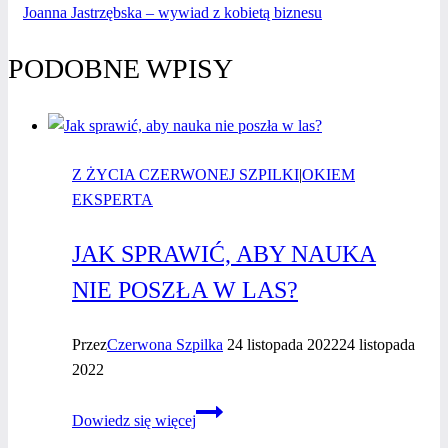
Joanna Jastrzębska – wywiad z kobietą biznesu
PODOBNE WPISY
Z ŻYCIA CZERWONEJ SZPILKI
|
OKIEM
EKSPERTA
JAK SPRAWIĆ, ABY NAUKA
NIE POSZŁA W LAS?
Przez
Czerwona Szpilka
24 listopada 2022
24 listopada
2022
Jak
Dowiedz się więcej
sprawić,