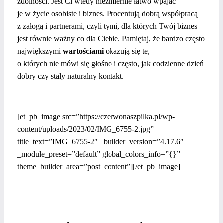
zdolności. Jest Ci wtedy niezmiernie łatwo wpajać
je w życie osobiste i biznes. Procentują dobrą współpracą
z załogą i partnerami, czyli tymi, dla których Twój biznes
jest równie ważny co dla Ciebie. Pamiętaj, że bardzo często
największymi
wartościami
okazują się te,
o których nie mówi się głośno i często, jak codzienne dzień
dobry czy stały naturalny kontakt.
[et_pb_image src=”https://czerwonaszpilka.pl/wp-
content/uploads/2023/02/IMG_6755-2.jpg”
title_text=”IMG_6755-2″ _builder_version=”4.17.6″
_module_preset=”default” global_colors_info=”{}”
theme_builder_area=”post_content”][/et_pb_image]