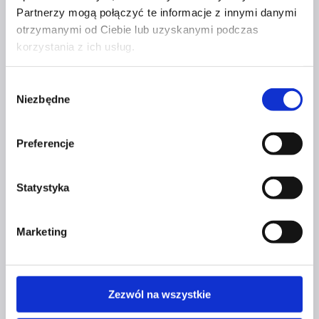
Partnerzy mogą połączyć te informacje z innymi danymi
LIFE
otrzymanymi od Ciebie lub uzyskanymi podczas
korzystania z ich usług.
MASTERMIND JAKO
NARZĘDZIE BIZNESOWE
Wybór
Niezbędne
zgody
Przez
Czerwona Szpilka
1 grudnia 2022
1 grudnia
2022
Preferencje
Mastermind
Dowiedz się więcej
jako
Statystyka
narzędzie
biznesowe
Marketing
Z ŻYCIA CZERWONEJ SZPILKI
WYJĄTKOWA PROMOCJA
Zezwól na wszystkie