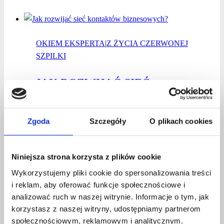
aby
nauka
nie poszła
OKIEM EKSPERTA
w las?
|
Z ŻYCIA CZERWONEJ
SZPILKI
JAK ROZWIJAĆ SIEĆ
KONTAKTÓW BIZNESOWYCH?
Zgoda
Szczegóły
O plikach cookies
Przez
Czerwona Szpilka
15 stycznia 2023
19 grudnia
2025
Niniejsza strona korzysta z plików cookie
Jak
Dowiedz się więcej
Wykorzystujemy pliki cookie do spersonalizowania treści
rozwijać
i reklam, aby oferować funkcje społecznościowe i
sieć
analizować ruch w naszej witrynie. Informacje o tym, jak
kontaktów
korzystasz z naszej witryny, udostępniamy partnerom
biznesowych?
społecznościowym, reklamowym i analitycznym.
Z ŻYCIA CZERWONEJ SZPILKI
|
BUSINESS &