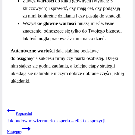
Zawęź
wartości
do kilku głównych (wybierz 5
kluczowych) i sprawdź, czy mają cel, czy podążają
za nimi konkretne działania i czy pasują do strategii.
Wszystkie
główne wartości
muszą mieć własne
znaczenie, odnoszące się tylko do Twojego biznesu,
tak byś mogła pracować z nimi na co dzień.
Autentyczne wartości
dają stabilną podstawę
do osiągnięcia sukcesu firmy czy marki osobistej. Dzięki
nim stajesz się godna zaufania, a kolejne etapy strategii
układają się naturalnie niczym dobrze dobrane części jednej
układanki.
NAWIGACJA
Poprzedni
Jak budować wizerunek eksperta – efekt ekspozycji
WPISU
Następny