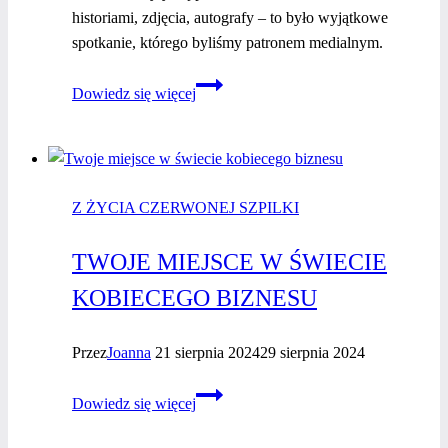
historiami, zdjęcia, autografy – to było wyjątkowe
spotkanie, którego byliśmy patronem medialnym.
Wyjątkowa
Dowiedz się więcej
promocja
książki
Joanny
Przetakiewicz:
Z ŻYCIA CZERWONEJ SZPILKI
#niebałamsięotymrozmawiać
w ramach
TWOJE MIEJSCE W ŚWIECIE
akcji
#niebojesie
KOBIECEGO BIZNESU
Przez
Joanna
21 sierpnia 2024
29 sierpnia 2024
Twoje miejsce
Dowiedz się więcej
w świecie
kobiecego