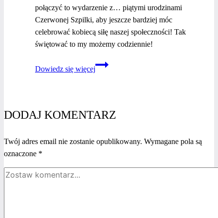
połączyć to wydarzenie z… piątymi urodzinami
Czerwonej Szpilki, aby jeszcze bardziej móc
celebrować kobiecą siłę naszej społeczności! Tak
świętować to my możemy codziennie!
Kolacja
Dowiedz się więcej
Świąteczna
&
5
Urodziny
DODAJ KOMENTARZ
Czerwonej
Szpilki,
Twój adres email nie zostanie opublikowany.
Wymagane pola są
czyli
oznaczone
*
idealne
zakończenie
kolejnego,
kobiecego
roku