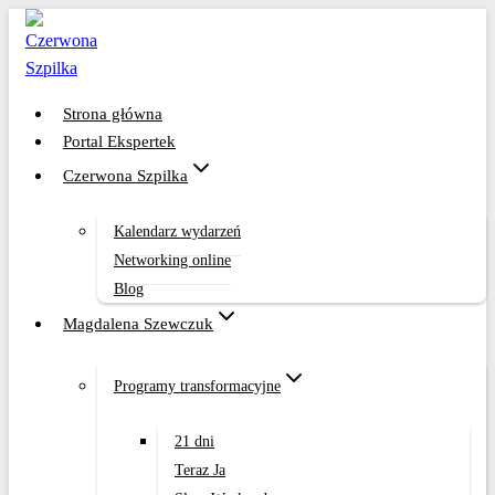
Przejdź
do
treści
Strona główna
Portal Ekspertek
Czerwona Szpilka
Kalendarz wydarzeń
Networking online
Blog
Magdalena Szewczuk
Programy transformacyjne
21 dni
Teraz Ja