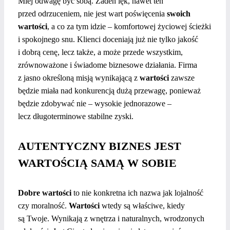
Miej odwagę być sobą. Żaden lęk, nawet ten
przed odrzuceniem, nie jest wart poświęcenia
swoich
wartości
, a co za tym idzie – komfortowej życiowej ścieżki
i spokojnego snu. Klienci doceniają już nie tylko jakość
i dobrą cenę, lecz także, a może przede wszystkim,
zrównoważone i świadome biznesowe działania. Firma
z jasno określoną misją wynikającą z
wartości
zawsze
będzie miała nad konkurencją dużą przewagę, ponieważ
będzie zdobywać nie – wysokie jednorazowe –
lecz długoterminowe stabilne zyski.
AUTENTYCZNY BIZNES JEST
WARTOŚCIĄ SAMĄ W SOBIE
Dobre wartości
to nie konkretna ich nazwa jak lojalność
czy moralność.
Wartości
wtedy są właściwe, kiedy
są Twoje. Wynikają z wnętrza i naturalnych, wrodzonych