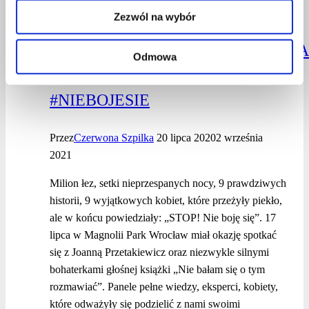
KSIĄŻKI JOANNY
Zezwól na wybór
PRZETAKIEWICZ:
#NIEBAŁAMSIĘOTYMROZMAWI
Odmowa
W RAMACH AKCJI
#NIEBOJESIE
Przez
Czerwona Szpilka
20 lipca 2020
2 września
2021
Milion łez, setki nieprzespanych nocy, 9 prawdziwych
historii, 9 wyjątkowych kobiet, które przeżyły piekło,
ale w końcu powiedziały: „STOP! Nie boję się”. 17
lipca w Magnolii Park Wrocław miał okazję spotkać
się z Joanną Przetakiewicz oraz niezwykle silnymi
bohaterkami głośnej książki „Nie bałam się o tym
rozmawiać”. Panele pełne wiedzy, eksperci, kobiety,
które odważyły się podzielić z nami swoimi