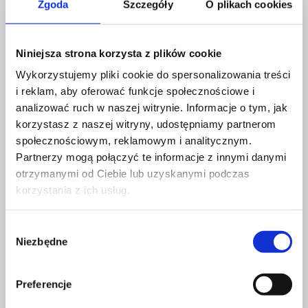
pomagającą innym.
Zgoda
Szczegóły
O plikach cookies
Jeśli chcesz dołączyć do naszych Ekspertek
i budować widoczność w znakomitym gronie,
Niniejsza strona korzysta z plików cookie
kliknij
TUTAJ
i umów się ze mną na kawę
Wykorzystujemy pliki cookie do spersonalizowania treści
i reklam, aby oferować funkcje społecznościowe i
online.
analizować ruch w naszej witrynie. Informacje o tym, jak
korzystasz z naszej witryny, udostępniamy partnerom
Magdalena Szewczuk
społecznościowym, reklamowym i analitycznym.
Partnerzy mogą połączyć te informacje z innymi danymi
otrzymanymi od Ciebie lub uzyskanymi podczas
korzystania z ich usług.
NAWIGACJA
Wybór
Poprzedni
Niezbędne
zgody
Gosia Wojciulewicz w cyklu wywiadów “Kobiety z Mocą
WPISU
2026”
Preferencje
Następny