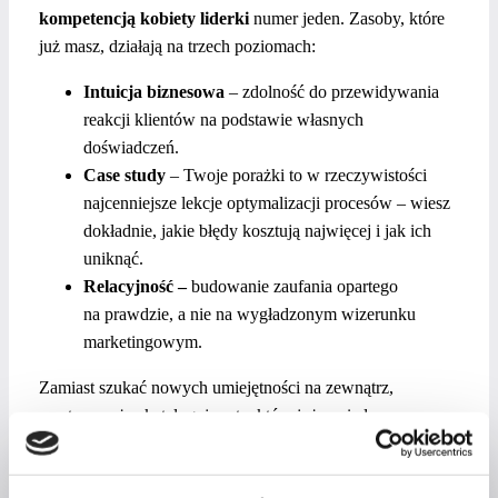
kompetencją kobiety liderki
numer jeden. Zasoby, które
już masz, działają na trzech poziomach:
Intuicja biznesowa
– zdolność do przewidywania
reakcji klientów na podstawie własnych
doświadczeń.
Case study
– Twoje porażki to w rzeczywistości
najcenniejsze lekcje optymalizacji procesów – wiesz
dokładnie, jakie błędy kosztują najwięcej i jak ich
uniknąć.
Relacyjność –
budowanie zaufania opartego
na prawdzie, a nie na wygładzonym wizerunku
marketingowym.
Zamiast szukać nowych umiejętności na zewnątrz,
wystarczy, że skatalogujesz te, które już posiadasz.
Współczesna
ekspertka w biznesie
to osoba, która potrafi
nazwać swoje życiowe lekcje i ubrać je w konkretną ofertę