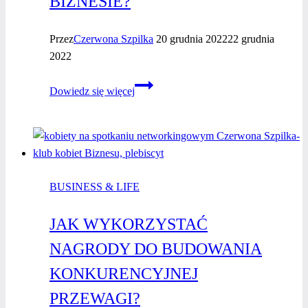
BIZNESIE?
Pamiętaj
–
zasługujesz
Przez
Czerwona Szpilka
20 grudnia 2022
22 grudnia
na wszystko,
2022
co najlepsze
Dlaczego
Dowiedz się więcej
warto
postawić
na Telegram
w Twoim
biznesie?
BUSINESS & LIFE
JAK WYKORZYSTAĆ
NAGRODY DO BUDOWANIA
KONKURENCYJNEJ
PRZEWAGI?