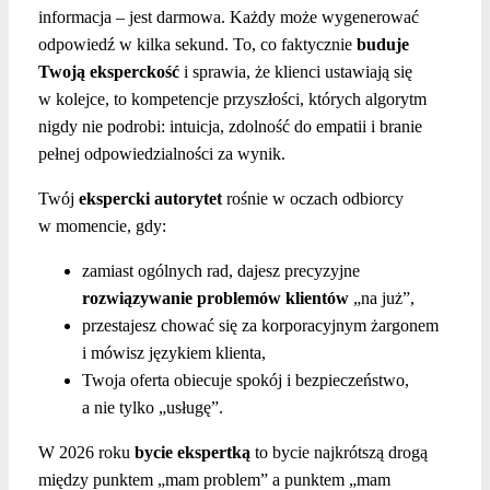
informacja – jest darmowa. Każdy może wygenerować
odpowiedź w kilka sekund. To, co faktycznie
buduje
Twoją eksperckość
i sprawia, że klienci ustawiają się
w kolejce, to kompetencje przyszłości, których algorytm
nigdy nie podrobi: intuicja, zdolność do empatii i branie
pełnej odpowiedzialności za wynik.
Twój
ekspercki autorytet
rośnie w oczach odbiorcy
w momencie, gdy:
zamiast ogólnych rad, dajesz precyzyjne
rozwiązywanie problemów klientów
„na już”,
przestajesz chować się za korporacyjnym żargonem
i mówisz językiem klienta,
Twoja oferta obiecuje spokój i bezpieczeństwo,
a nie tylko „usługę”.
W 2026 roku
bycie ekspertką
to bycie najkrótszą drogą
między punktem „mam problem” a punktem „mam