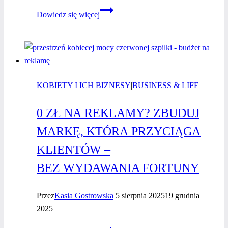
Ekspertka
Dowiedz się więcej
w biznesie
a marka
osobista.
Dlaczego
klienci
KOBIETY I ICH BIZNESY
wybierają
|
BUSINESS & LIFE
tańszą
0 ZŁ NA REKLAMY? ZBUDUJ
konkurencję?
MARKĘ, KTÓRA PRZYCIĄGA
KLIENTÓW –
BEZ WYDAWANIA FORTUNY
Przez
Kasia Gostrowska
5 sierpnia 2025
19 grudnia
2025