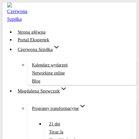
Przejdź
do
treści
Strona główna
Portal Ekspertek
Czerwona Szpilka
Kalendarz wydarzeń
Networking online
Blog
Magdalena Szewczuk
Programy transformacyjne
21 dni
Teraz Ja