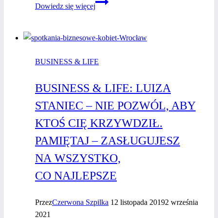
0
Dowiedz się więcej
zł
na reklamy?
Zbuduj
markę,
BUSINESS & LIFE
która przyciąga
klientów
BUSINESS & LIFE: LUIZA
–
bez wydawania
STANIEC – NIE POZWÓL, ABY
fortuny
KTOŚ CIĘ KRZYWDZIŁ.
PAMIĘTAJ – ZASŁUGUJESZ
NA WSZYSTKO,
CO NAJLEPSZE
Przez
Czerwona Szpilka
12 listopada 2019
2 września
2021