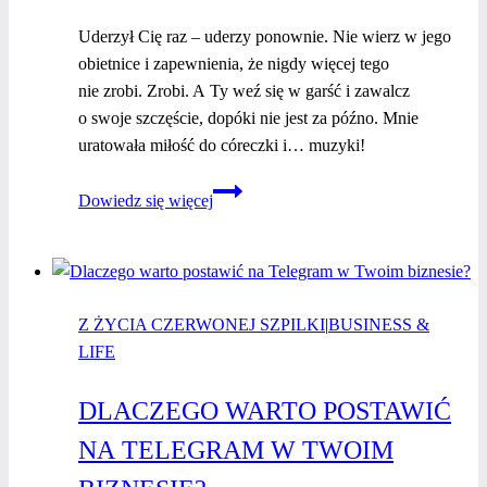
Uderzył Cię raz – uderzy ponownie. Nie wierz w jego
obietnice i zapewnienia, że nigdy więcej tego
nie zrobi. Zrobi. A Ty weź się w garść i zawalcz
o swoje szczęście, dopóki nie jest za późno. Mnie
uratowała miłość do córeczki i… muzyki!
Business
Dowiedz się więcej
&
Life:
Luiza
Staniec
Z ŻYCIA CZERWONEJ SZPILKI
–
|
BUSINESS &
LIFE
nie pozwól,
aby
DLACZEGO WARTO POSTAWIĆ
ktoś
Cię
NA TELEGRAM W TWOIM
krzywdził.