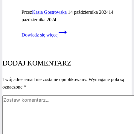
Przez
Kasia Gostrowska
14 października 2024
14
października 2024
Jak
Dowiedz się więcej
wykorzystać
nagrody
do budowania
konkurencyjnej
DODAJ KOMENTARZ
przewagi?
Twój adres email nie zostanie opublikowany.
Wymagane pola są
oznaczone
*