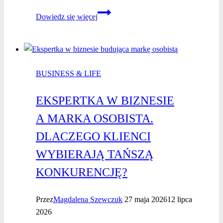
Zrób
Dowiedz się więcej
coś
dla
siebie
i daj
BUSINESS & LIFE
siebie
innym
EKSPERTKA W BIZNESIE
–
to motto
A MARKA OSOBISTA.
akcji
DLACZEGO KLIENCI
„TAK!
Jestem
WYBIERAJĄ TAŃSZĄ
SuperWoman”.
KONKURENCJĘ?
Przez
Magdalena Szewczuk
27 maja 2026
12 lipca
2026