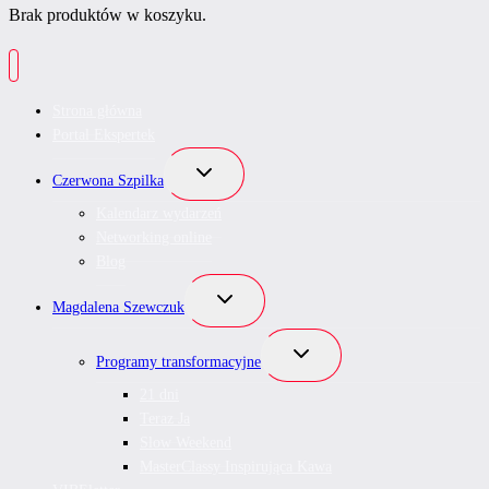
Brak produktów w koszyku.
Strona główna
Portal Ekspertek
Przełącz
Czerwona Szpilka
menu
podrzędne
Kalendarz wydarzeń
Networking online
Blog
Przełącz
Magdalena Szewczuk
menu
podrzędne
Przełącz
Programy transformacyjne
menu
podrzędne
21 dni
Teraz Ja
Slow Weekend
MasterClassy Inspirująca Kawa