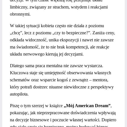
limbiczny, związany ze strachem, wstydem i reakcjami
obronnymi.
W takiej sytuacji kobieta często nie działa z poziomu
„chcę”, lecz z poziomu „czy to bezpieczne?”. Zaniża ceny,
odkłada widoczność, unika ekspozycji i nawet nie zawsze
ma świadomość, że to nie brak kompetencji, ale reakcje
układu nerwowego kierują jej decyzjami.
Dlatego sama praca mentalna nie zawsze wystarcza.
Kluczowa staje się umiejętność obserwowania własnych
schematów oraz wsparcie kogoś z zewnątrz – mentora,
który potrafi dostrzec niuanse niewidoczne z perspektywy
autopilota.
Piszę o tym szerzej w książce
„Mój American Dream”
,
pokazując, jak nieprzepracowane doświadczenia wpływają
na decyzje biznesowe i poczucie własnej wartości. Dopiero
gdy ciało czuje się bezpieczne, można budować biznes