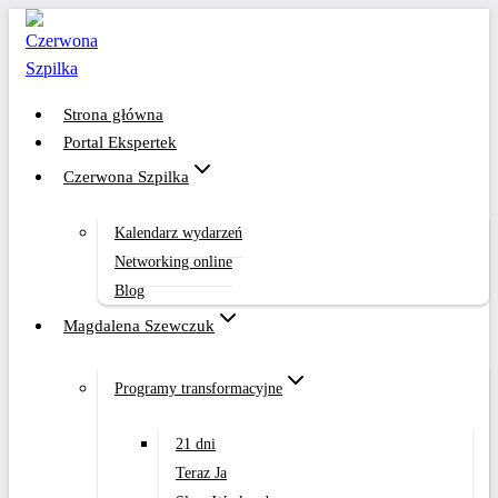
Przejdź
do
treści
Strona główna
Portal Ekspertek
Czerwona Szpilka
Kalendarz wydarzeń
Networking online
Blog
Magdalena Szewczuk
Programy transformacyjne
21 dni
Teraz Ja