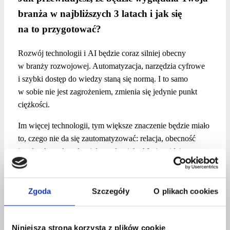
branża w najbliższych 3
latach i jak się
na to przygotować?
Rozwój technologii i AI będzie coraz silniej obecny
w branży rozwojowej. Automatyzacja, narzędzia cyfrowe
i szybki dostęp do wiedzy staną się normą. I to samo
w sobie nie jest zagrożeniem, zmienia się jedynie punkt
ciężkości.
Im więcej technologii, tym większe znaczenie będzie miało
to, czego nie da się zautomatyzować: relacja, obecność
i realny kontakt człowiek – człowiek. AI nie widzi mowy
ciała, nie słyszy pauz, nie wyczuwa napięcia ani emocji
ukrytych między słowami. Nie zauważy opuszczonego
wzroku, zmiany tonu głosu czy tego, jak ciało reaguje
Zgoda
Szczegóły
O plikach cookies
na konkretne pytania.
Dlatego przyszłość należy do ekspertów, którzy potrafią
Niniejsza strona korzysta z plików cookie