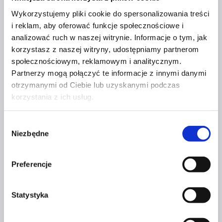
łączyć wiedzę i narzędzia z uważną obserwacją, intuicją
Wykorzystujemy pliki cookie do spersonalizowania treści
oraz wysoką inteligencją emocjonalną. Do ludzi,
i reklam, aby oferować funkcje społecznościowe i
którzy umieją stworzyć bezpieczną przestrzeń, zadać
analizować ruch w naszej witrynie. Informacje o tym, jak
właściwe pytania i naprawdę zobaczyć drugiego człowieka,
korzystasz z naszej witryny, udostępniamy partnerom
nie tylko to, co mówi, ale i to, jak to mówi i co za tym stoi.
społecznościowym, reklamowym i analitycznym.
Partnerzy mogą połączyć te informacje z innymi danymi
W najbliższych latach kluczowe będzie rozwijanie
otrzymanymi od Ciebie lub uzyskanymi podczas
kompetencji miękkich: komunikacji, empatii,
korzystania z ich usług.
samoświadomości i umiejętności pracy z emocjami –
zarówno własnymi, jak i innych. Na tym właśnie buduję
Wybór
swoją markę i do tego przygotowuję siebie oraz osoby,
Niezbędne
zgody
z którymi pracuję.
Gosia Wojciulewicz jest również założycielką
Preferencje
Inner Wellness Now, przestrzeni dla kobiet
z pasją do życia, rozwoju, neuroregulacji
Statystyka
i świadomego przywództwa.