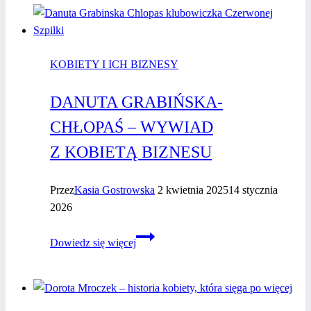
KOBIETY I ICH BIZNESY
DANUTA GRABIŃSKA-
CHŁOPAŚ – WYWIAD
Z KOBIETĄ BIZNESU
Przez
Kasia Gostrowska
2 kwietnia 2025
14 stycznia
2026
Danuta
Dowiedz się więcej
Grabińska-
Chłopaś
–
WYWIAD