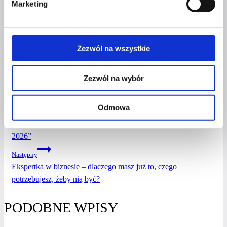
Marketing
Jeśli właśnie zapragnęłaś dowiedzieć się o niej
więcej i skontaktować się z nią – zapraszam
Cię do jej przestrzeni na Portalu Kobiet Mocy
Zezwól na wszystkie
TUTAJ
.
Zezwól na wybór
NAWIGACJA
Odmowa
Poprzedni
Nadia Goszczyńska w cyklu wywiadów “Kobiety z Mocą
WPISU
2026”
Następny
Ekspertka w biznesie – dlaczego masz już to, czego
potrzebujesz, żeby nią być?
PODOBNE WPISY