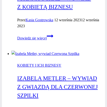
Z KOBIETĄ BIZNESU
Przez
Kasia Gostrowska
12 września 2023
12 września
2023
Joanna
Dowiedz się więcej
Ochal
–
wywiad
z kobietą
KOBIETY I ICH BIZNESY
biznesu
IZABELA METLER – WYWIAD
Z GWIAZDĄ DLA CZERWONEJ
SZPILKI