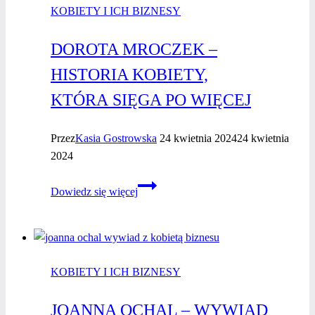
KOBIETY I ICH BIZNESY
Z KOBIETĄ
BIZNESU
DOROTA MROCZEK –
HISTORIA KOBIETY,
KTÓRA SIĘGA PO WIĘCEJ
Przez
Kasia Gostrowska
24 kwietnia 2024
24 kwietnia
2024
Dorota
Dowiedz się więcej
Mroczek
–
Historia
Kobiety,
KOBIETY I ICH BIZNESY
która sięga
po więcej
JOANNA OCHAL – WYWIAD