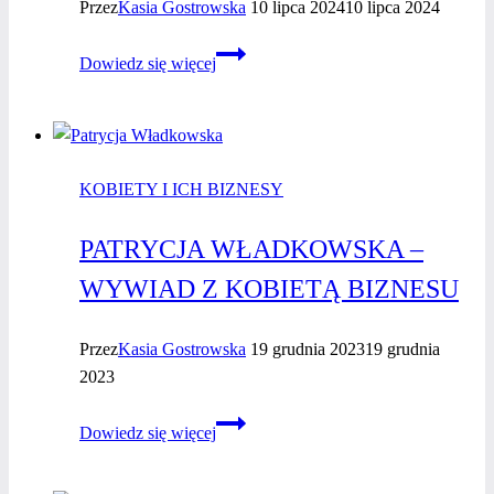
Przez
Kasia Gostrowska
10 lipca 2024
10 lipca 2024
Izabela
Dowiedz się więcej
Metler
–
wywiad
z Gwiazdą
KOBIETY I ICH BIZNESY
dla
Czerwonej
PATRYCJA WŁADKOWSKA –
Szpilki
WYWIAD Z KOBIETĄ BIZNESU
Przez
Kasia Gostrowska
19 grudnia 2023
19 grudnia
2023
Patrycja
Dowiedz się więcej
Władkowska
–