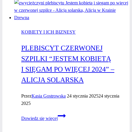
wywiad
z kobietą
biznesu
KOBIETY I ICH BIZNESY
PLEBISCYT CZERWONEJ
SZPILKI “JESTEM KOBIETĄ
I SIĘGAM PO WIĘCEJ 2024” –
ALICJA SOLARSKA
Przez
Kasia Gostrowska
24 stycznia 2025
24 stycznia
2025
Plebiscyt
Dowiedz się więcej
Czerwonej
Szpilki