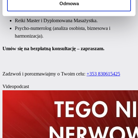
Odmowa
Nauczyciel Jogi, Qi Gong, Oddechu, Nidry i Kriji.
Trener Duchowy i Mentor Rozwoju Świadomości.
Reiki Master i Dyplomowana Masażystka.
Psycho-numerolog (analiza osobista, biznesowa i
harmonizacja).
Umów się na bezpłatną konsultację – zapraszam.
Zadzwoń i porozmawiajmy o Twoim celu:
+353 830615425
Videopodcast