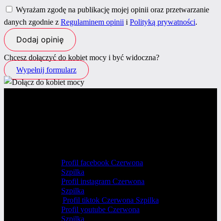
Wyrażam zgodę na publikację mojej opinii oraz przetwarzanie
danych zgodnie z
Regulaminem opinii
i
Polityką prywatności
.
Chcesz dołączyć do kobiet mocy i być widoczna?
Wypełnij formularz
Profil facebook Czerwona
Szpilka
Profil instagram Czerwona
Szpilka
Profil tiktok Czerwona Szpilka
Profil youtube Czerwona
Szpilka