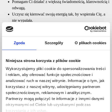
Pomagam Ci działać z większą świadomością, klarownością i
odwagą.
Uczysz się kierować swoją energią tak, by wspierała Cię, a
nie wypalała.
Zamiast wiecznego przebodźcowania – uczysz się
regenerować w kilka minut, bez wyjazdu na Bali.
Zamiast działania z poziomu „muszę” – zaczynasz działać z
Zgoda
Szczegóły
O plikach cookies
poziomu „chcę” i „mogę”.
Zyskujesz lekkość, efektywność i wewnętrzną zgodę, dzięki
czemu osiągasz lepsze rezultaty bez presji.
Niniejsza strona korzysta z plików cookie
Zamiast gaszenia pożarów – budujesz wewnętrzny spokój i
Wykorzystujemy pliki cookie do spersonalizowania treści
psychiczną odporność.
i reklam, aby oferować funkcje społecznościowe i
Zamiast porównywania się i auto-sabotażu – wzmacniasz
analizować ruch w naszej witrynie. Informacje o tym, jak
pewność siebie i autentyczność.
korzystasz z naszej witryny, udostępniamy partnerom
Pokazujesz się w biznesie bez lęku i wstydu, działając z
społecznościowym, reklamowym i analitycznym.
poczucia własnej wartości.
Partnerzy mogą połączyć te informacje z innymi danymi
Zamiast tłumienia emocji – uczysz się je rozpoznawać,
otrzymanymi od Ciebie lub uzyskanymi podczas
regulować i komunikować z uważnością.
korzystania z ich usług.