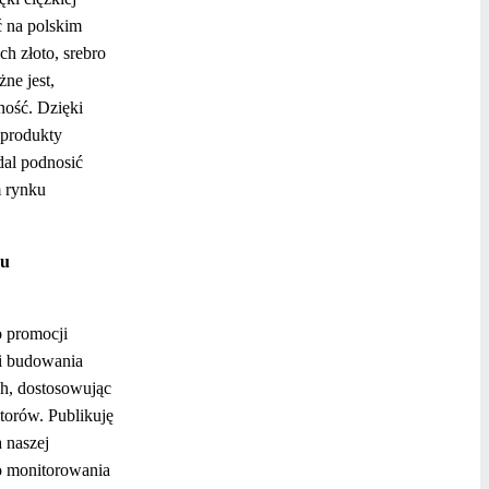
ć na polskim
h złoto, srebro
ne jest,
ność. Dzięki
 produkty
dal podnosić
m rynku
su
o promocji
 i budowania
ch, dostosowując
atorów. Publikuję
 naszej
do monitorowania