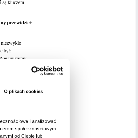
ań są kluczem
nny przewidzieć
t niezwykle
że być
 Nie unikajmy
auczyć się
u i zdobyć
runków. Świat
m do sukcesu
O plikach cookies
rzynosi
dczenie kogoś,
ołecznościowe i analizować
ych niepowodzeń,
artnerom społecznościowym,
udowanie biznesu
anymi od Ciebie lub