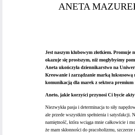
ANETA MAZUREK
Jest naszym klubowym złotkiem. Promuje mą
okazuje się prostszym, niż mogłybyśmy pomy
Aneta ukończyła dziennikarstwo na Uniwers
Kreowanie i zarządzanie marką luksusową n
komunikacją dla marek z sektora premium i
Aneto, jakie korzyści przynosi Ci bycie akt
Niezwykła pasja i determinacja to siły napęd
ale przede wszystkim spełnienia i satysfakcji
namiętność, która wciąga mnie całkowicie i m
że mam skłonności do pracoholizmu, szczerze u