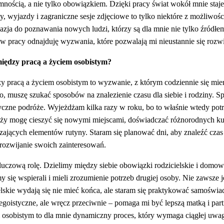
mnością, a nie tylko obowiązkiem. Dzięki pracy świat wokół mnie staje
, wyjazdy i zagraniczne sesje zdjęciowe to tylko niektóre z możliwości
kazja do poznawania nowych ludzi, którzy są dla mnie nie tylko źródłe
 w pracy odnajduję wyzwania, które pozwalają mi nieustannie się rozwi
między pracą a życiem osobistym?
 pracą a życiem osobistym to wyzwanie, z którym codziennie się mie
 muszę szukać sposobów na znalezienie czasu dla siebie i rodziny. 
yczne podróże. Wyjeżdżam kilka razy w roku, bo to właśnie wtedy pot
ży mogę cieszyć się nowymi miejscami, doświadczać różnorodnych kul
szających elementów rutyny. Staram się planować dni, aby znaleźć czas
 rozwijanie swoich zainteresowań.
uczową rolę. Dzielimy między siebie obowiązki rodzicielskie i domo
się wspierali i mieli zrozumienie potrzeb drugiej osoby. Nie zawsze je
elskie wydają się nie mieć końca, ale staram się praktykować samoświ
t egoistyczne, ale wręcz przeciwnie – pomaga mi być lepszą matką i part
 osobistym to dla mnie dynamiczny proces, który wymaga ciągłej uwa