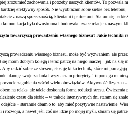
piej zrozumieć zachowania i potrzeby naszych klientów. To pozwala 
 bardziej efektywny sposób. Nie wyobrażam sobie siebie bez telefonu
takcie z naszą społecznością, klientami i partnerami. Staram się na b
a komunikacja była dwustronna i budowała trwałe relacje z naszymi kl
e często towarzyszą prowadzeniu własnego biznesu? Jakie techniki r
warzyszą prowadzeniu własnego biznesu, może być wyzwaniem, ale przez
ał się moim dobrym kolegą i teraz patrzę na niego inaczej – jak na siłę
Aby radzić sobie ze stresem, stosuję kilka technik, które mi pomagają
annie planuję swoje zadania i wyznaczam priorytety. To pomaga mi utr
na poczucie zagubienia wśród wielu obowiązków. Aktywność fizyczna –
sobem na relaks, ale także doskonałą formą redukcji stresu. Ćwiczenia
lezienie czasu dla siebie – w trakcie intensywnych dni staram się znal
odejście – starannie dbam o to, aby mieć pozytywne nastawienie. Wier
i rozwoju, a nawet jeśli coś nie idzie po mojej myśli, staram się patrze