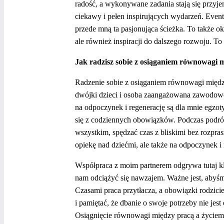
radość, a wykonywane zadania stają się przyje
ciekawy i pełen inspirujących wydarzeń. Eventy
przede mną ta pasjonująca ścieżka. To także o
ale również inspiracji do dalszego rozwoju. To
Jak radzisz sobie z osiąganiem równowagi 
Radzenie sobie z osiąganiem równowagi między
dwójki dzieci i osoba zaangażowana zawodowo,
na odpoczynek i regenerację są dla mnie egzot
się z codziennych obowiązków. Podczas podró
wszystkim, spędzać czas z bliskimi bez rozpra
opiekę nad dziećmi, ale także na odpoczynek i
Współpraca z moim partnerem odgrywa tutaj kl
nam odciążyć się nawzajem. Ważne jest, abyśmy 
Czasami praca przytłacza, a obowiązki rodzici
i pamiętać, że dbanie o swoje potrzeby nie jes
Osiągnięcie równowagi między pracą a życiem