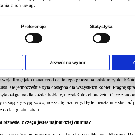
chodzi z dnia na dzień, ale zaangażowanie i pozytywne nastawienie p
nia z ich usług.
szcie, pamiętajmy, że nie jesteśmy same. Wspierajmy inne kobiety w b
ymiana doświadczeń mogą być niezastąpione w naszym rozwoju. Miej
asnego biznesu. Wiara w siebie, praca, szukanie rozwiązań w nietypo
Preferencje
Statystyka
to klucze do osiągnięcia sukcesu. Nie zapominajcie, że macie ogromny p
cie biznesu. Trzymam kciuki za Wasze przyszłe sukcesy!
szłości? Gdzie widzisz swoją firmę za pięć lat?
Zezwól na wybór
Z
ijam markę biżuteryjną, która oferuje najwyższej klasy diamentową biż
owita przyjemność być częścią tego kreatywnego procesu i przekazy
woją firmę jako uznanego i cenionego gracza na polskim rynku biżuter
susu, ale jednocześnie była dostępna dla wszystkich kobiet. Pragnę spr
była osiągalna dla każdej kobiety, niezależnie od budżetu. Chcę zbudo
y i czują się wyjątkowo, nosząc tę biżuterię. Będę nieustannie słuchać p
do ich gustu i stylu.
 biznesie, z czego jesteś najbardziej dumna?
i się osiągnąć w promocji m.in. takich firm jak Mennica Mazovia. Dzię