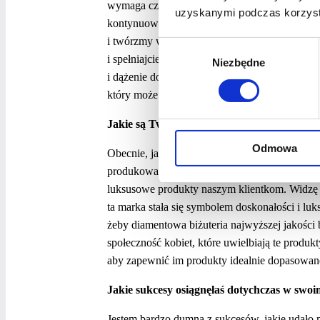
wymaga czasu i cierpliwości. Sukces nie przy
uzyskanymi podczas korzysta
kontynuować i rozwijać naszą działalność. Wre
i twórzmy wspólnotę. Wzajemne wsparcie i w
Wybór
i spełniajcie swoje marzenia o prowadzeniu wł
Niezbędne
zgody
i dążenie do celu, nawet w obliczu trudności, 
który może przynieść wspaniałe efekty w świe
Jakie są Twoje plany rozwoju biznesu w przy
Odmowa
Obecnie, jako przedsiębiorczyni, tworzę i rozw
produkowaną w Antwerpii. To dla mnie niesam
luksusowe produkty naszym klientkom. Widzę s
ta marka stała się symbolem doskonałości i luk
żeby diamentowa biżuteria najwyższej jakości 
społeczność kobiet, które uwielbiają te produkt
aby zapewnić im produkty idealnie dopasowane 
Jakie sukcesy osiągnęłaś dotychczas w swoim
Jestem bardzo dumna z sukcesów, jakie udało m