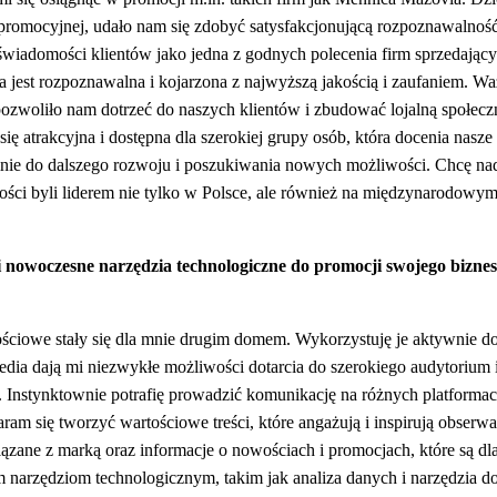
 promocyjnej, udało nam się zdobyć satysfakcjonującą rozpoznawalnoś
świadomości klientów jako jedna z godnych polecenia firm sprzedającyc
 jest rozpoznawalna i kojarzona z najwyższą jakością i zaufaniem. Waż
zwoliło nam dotrzeć do naszych klientów i zbudować lojalną społecz
ię atrakcyjna i dostępna dla szerokiej grupy osób, która docenia nasze
mnie do dalszego rozwoju i poszukiwania nowych możliwości. Chcę na
ości byli liderem nie tylko w Polsce, ale również na międzynarodowy
i nowoczesne narzędzia technologiczne do promocji swojego bizne
ściowe stały się dla mnie drugim domem. Wykorzystuję je aktywnie d
media dają mi niezwykłe możliwości dotarcia do szerokiego audytorium
ę. Instynktownie potrafię prowadzić komunikację na różnych platforma
taram się tworzyć wartościowe treści, które angażują i inspirują obserw
iązane z marką oraz informacje o nowościach i promocjach, które są dla
m narzędziom technologicznym, takim jak analiza danych i narzędzia 