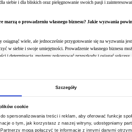
la siebie i dla bliskich oraz pielęgnowanie swoich pasji i zainteresow
tóre marzą o prowadzeniu własnego biznesu? Jakie wyzwania powi
y osiągnąć wiele, ale jednocześnie przygotowanie się na wyzwania jes
erzyć w siebie i swoje umiejętności. Prowadzenie własnego biznesu mo
ści i determinacją, możemy pokonywać przeszkody i osiągać sukcesy.
ania zawsze się pojawią, ale to właśnie w trudnych chwilach możemy n
jmy tam, gdzie inni nie szukają, a to pomoże nam wyróżnić się na rynk
lastyczność i zdolność do przystosowania się do zmieniających się wa
daptacji pozwoli nam skutecznie reagować na nowe wyzwania. Klucze
Szczegóły
rwałość. Dążenie do swoich celów, niezależnie od przeciwności losu, p
 plików cookie
a, który pomoże nam w rozwoju naszego biznesu. Cenne rady i doświa
do spersonalizowania treści i reklam, aby oferować funkcje sp
enione. Pamiętajmy, że czasami będą momenty wątpliwości i chwilow
ormacje o tym, jak korzystasz z naszej witryny, udostępniamy p
 takich chwilach przychodzi przełom. Bądźmy też świadome tego, że b
Partnerzy mogą połączyć te informacje z innymi danymi otrzym