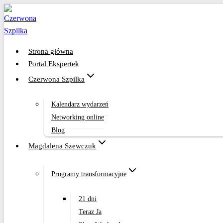
Przejdź
do
treści
Strona główna
Portal Ekspertek
Czerwona Szpilka
Kalendarz wydarzeń
Networking online
Blog
Magdalena Szewczuk
Programy transformacyjne
21 dni
Teraz Ja