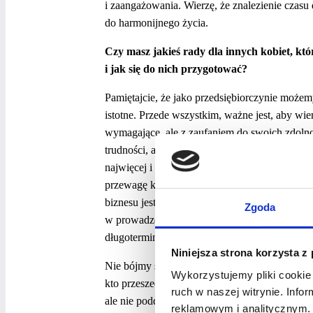
i zaangażowania. Wierzę, że znalezienie czasu d
do harmonijnego życia.
Czy masz jakieś rady dla innych kobiet, k
i jak się do nich przygotować?
Pamiętajcie, że jako przedsiębiorczynie możem
istotne. Przede wszystkim, ważne jest, aby wi
wymagające, ale z zaufaniem do swoich zdolno
trudności, ale zmierzajmy w ich stronę. Wyzw
najwięcej i znaleźć drogę do rozwiązań. Szuka
przewagę konkurencyjną. Przygotujmy się na e
biznesu jest dynamiczny, więc gotowość do a
Zgoda
w prowadzeniu biznesu jest ciężka praca i wyt
długoterminowe rezultaty.
Niniejsza strona korzysta z
Nie bójmy się prosić o pomoc i szukać mentor
Wykorzystujemy pliki cookie 
kto przeszedł podobną drogę, mogą być nieoc
ruch w naszej witrynie. Inf
ale nie poddawajmy się. Często to właśnie po
reklamowym i analitycznym. 