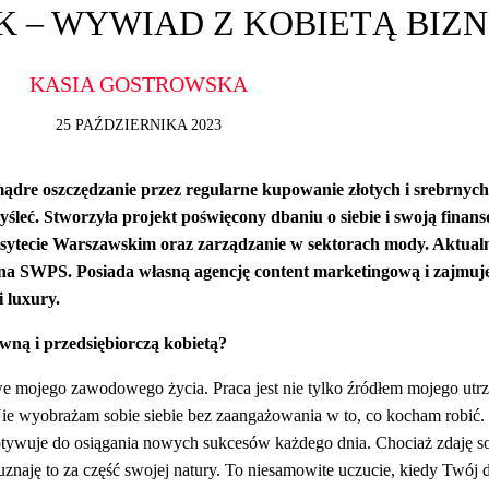
 – WYWIAD Z KOBIETĄ BIZ
KASIA GOSTROWSKA
25 PAŹDZIERNIKA 2023
dre oszczędzanie przez regularne kupowanie złotych i srebrnych
śleć. Stworzyła projekt poświęcony dbaniu o siebie i swoją finans
ytecie Warszawskim oraz zarządzanie w sektorach mody. Aktualn
a SWPS. Posiada własną agencję content marketingową i zajmuje
 luxury.
ywną i przedsiębiorczą kobietą?
owe mojego zawodowego życia. Praca jest nie tylko źródłem mojego utr
. Nie wyobrażam sobie siebie bez zaangażowania w to, co kocham robić.
otywuje do osiągania nowych sukcesów każdego dnia. Chociaż zdaję s
znaję to za część swojej natury. To niesamowite uczucie, kiedy Twój 