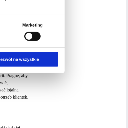
ozwolą nam
iznesie
cie odwagę
wych miejscach
Marketing
otencjał,
ezwól na wszystkie
uterię
wać wyjątkowe,
ii. Pragnę, aby
awić,
wać lojalną
otrzeb klientek,
ki ciężkiej