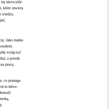
 się niezwykle
, które otwiera
m wiedzy,
jać.
rzę. Jako matka
Sposobem
rafię wyłączyć
tur, a przede
 na pracę,
we, co pomaga
st to łatwe.
adomość
nerką.
gi