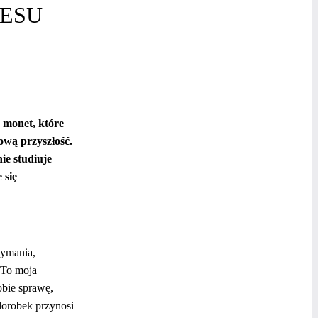
NESU
 monet, które
ową przyszłość.
ie studiuje
 się
zymania,
 To moja
obie sprawę,
dorobek przynosi