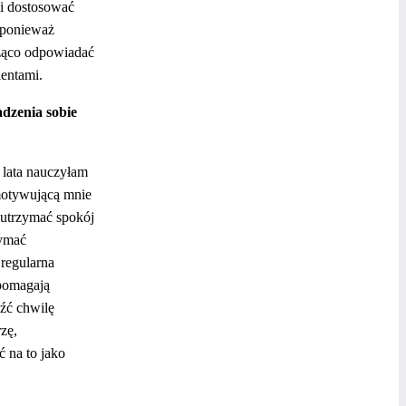
mi dostosować
, ponieważ
ieżąco odpowiadać
ientami.
adzenia sobie
 lata nauczyłam
 motywującą mnie
 utrzymać spokój
zymać
 regularna
 pomagają
eźć chwilę
zę,
ć na to jako