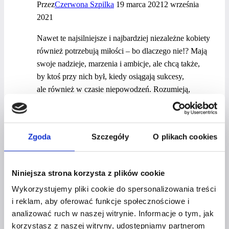
Przez
Czerwona Szpilka
19 marca 2021
2 września
2021
Nawet te najsilniejsze i najbardziej niezależne kobiety
również potrzebują miłości – bo dlaczego nie!? Mają
swoje nadzieje, marzenia i ambicje, ale chcą także,
by ktoś przy nich był, kiedy osiągają sukcesy,
ale również w czasie niepowodzeń. Rozumieją,
że wewnętrzna siła nie polega na tym, że nikogo się
nie potrzebuje. Chodzi raczej o ustalanie standardów
i zapraszanie do swojego życia tylko tych osób, które
Zgoda
Szczegóły
O plikach cookies
im sprostają.
Silne
Dowiedz się więcej
Niniejsza strona korzysta z plików cookie
kobiety
pragną
Wykorzystujemy pliki cookie do spersonalizowania treści
miłości!
i reklam, aby oferować funkcje społecznościowe i
analizować ruch w naszej witrynie. Informacje o tym, jak
OKIEM EKSPERTA
korzystasz z naszej witryny, udostępniamy partnerom