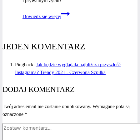
i prywatnym życiu?
Zdalny
Dowiedz się więcej
Lifestyle
Management
–
nowy
JEDEN KOMENTARZ
trend
na rynku
Pingback:
Jak będzie wyglądała najbliższa przyszłość
polskim.
Instagrama? Trendy 2021 - Czerwona Szpilka
Jak
może
DODAJ KOMENTARZ
Ci pomóc?
Twój adres email nie zostanie opublikowany.
Wymagane pola są
oznaczone
*