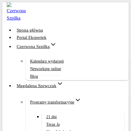
Przejdź
do
treści
Strona główna
Portal Ekspertek
Czerwona Szpilka
Kalendarz wydarzeń
Networking online
Blog
Magdalena Szewczuk
Programy transformacyjne
21 dni
Teraz Ja