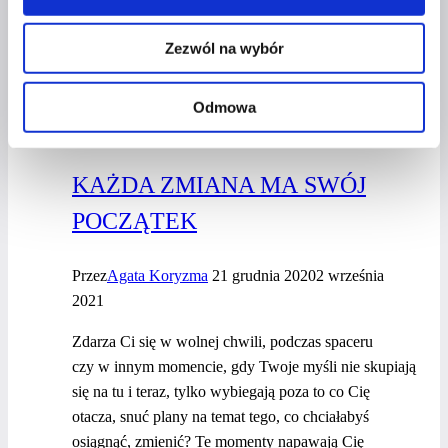
Skuteczna
Dowiedz się więcej
komunikacja
Zezwól na wybór
a milczenie,
które
nie zawsze
Odmowa
OKIEM EKSPERTA
jest
złotem
KAŻDA ZMIANA MA SWÓJ
POCZĄTEK
Przez
Agata Koryzma
21 grudnia 2020
2 września
2021
Zdarza Ci się w wolnej chwili, podczas spaceru
czy w innym momencie, gdy Twoje myśli nie skupiają
się na tu i teraz, tylko wybiegają poza to co Cię
otacza, snuć plany na temat tego, co chciałabyś
osiągnąć, zmienić? Te momenty napawają Cię