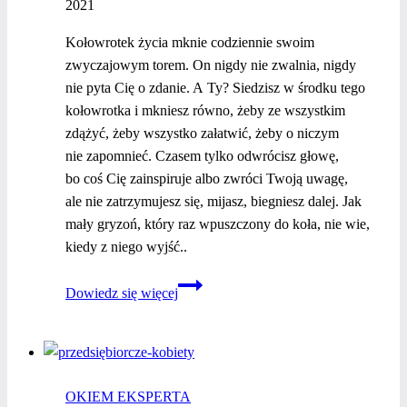
2021
Kołowrotek życia mknie codziennie swoim
zwyczajowym torem. On nigdy nie zwalnia, nigdy
nie pyta Cię o zdanie. A Ty? Siedzisz w środku tego
kołowrotka i mkniesz równo, żeby ze wszystkim
zdążyć, żeby wszystko załatwić, żeby o niczym
nie zapomnieć. Czasem tylko odwrócisz głowę,
bo coś Cię zainspiruje albo zwróci Twoją uwagę,
ale nie zatrzymujesz się, mijasz, biegniesz dalej. Jak
mały gryzoń, który raz wpuszczony do koła, nie wie,
kiedy z niego wyjść..
Postaw
Dowiedz się więcej
na rozwój
i zmień
schemat
działania
OKIEM EKSPERTA