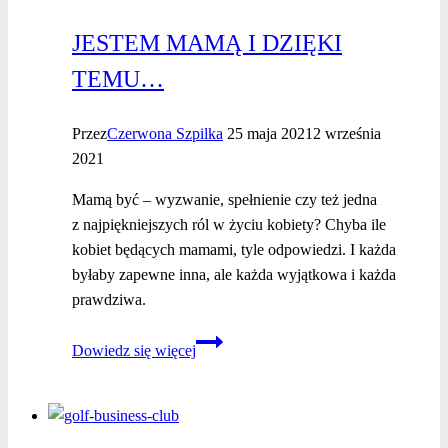
JESTEM MAMĄ I DZIĘKI
TEMU…
Przez
Czerwona Szpilka
25 maja 2021
2 września
2021
Mamą być – wyzwanie, spełnienie czy też jedna
z najpiękniejszych ról w życiu kobiety? Chyba ile
kobiet będących mamami, tyle odpowiedzi. I każda
byłaby zapewne inna, ale każda wyjątkowa i każda
prawdziwa.
Jestem
Dowiedz się więcej
mamą
i dzięki
temu…