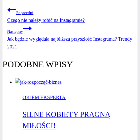
NAWIGACJA
Poprzedni
Czego nie należy robić na Instagramie?
WPISU
Następny
Jak będzie wyglądała najbliższa przyszłość Instagrama? Trendy
2021
PODOBNE WPISY
OKIEM EKSPERTA
SILNE KOBIETY PRAGNĄ
MIŁOŚCI!