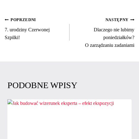
NAWIGACJA
POPRZEDNI
NASTĘPNY
7. urodziny Czerwonej
Dlaczego nie lubimy
WPISU
Szpilki!
poniedziałków?
O zarządzaniu zadaniami
PODOBNE WPISY