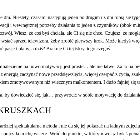
dni. Niestety, czasami następują jeden po drugim i z dni robią się tyg
wacji i wewnętrznej potrzeby działania to jeden z czynników (obok m.in
ozwój. Wiesz, że coś byś chciała, ale Ci się nie chce. Czujesz, że mogł
 wstać sprzed telewizora, żeby zrobić pierwszy krok. Może kiedyś wręcz
ć pasje i plany, a dziś? Brakuje Ci tej iskry, tego czegoś.
nalezienie na nowo motywacji jest proste… ale nie łatwe. Za to na pe
 energią zaczynać nowe przedsięwzięcia, więcej czerpać z życia, sz
ekiem zmotywowanym niż wiecznym malkontentem. I dużo fajniej się ta
, by dowiedzieć się, jak… przywrócić w sobie motywację do działani
OKRUSZKACH
bardziej spektakularna metoda i nie da się jej pokazać na ładnym zdjęciu
 spojrzała trochę wstecz. Wróć do punktu, w którym wciąż byłaś pełna z