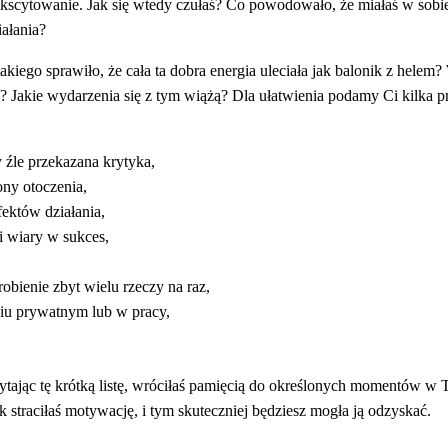
kscytowanie. Jak się wtedy czułaś? Co powodowało, że miałaś w sobie
ałania?
takiego sprawiło, że cała ta dobra energia uleciała jak balonik z hel
a? Jakie wydarzenia się z tym wiążą? Dla ułatwienia podamy Ci kilk
 źle przekazana krytyka,
ony otoczenia,
ektów działania,
i wiary w sukces,
robienie zbyt wielu rzeczy na raz,
ciu prywatnym lub w pracy,
ytając tę krótką listę, wróciłaś pamięcią do określonych momentów w
ak straciłaś motywację, i tym skuteczniej będziesz mogła ją odzyskać.