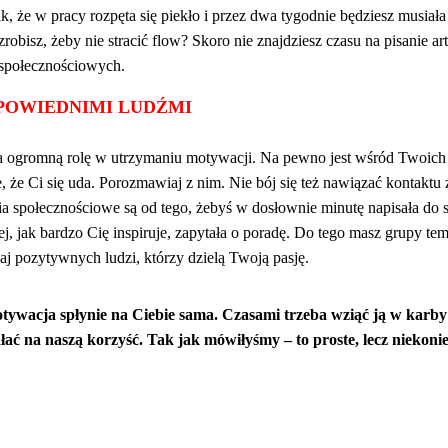
, że w pracy rozpęta się piekło i przez dwa tygodnie będziesz musiała
obisz, żeby nie stracić flow? Skoro nie znajdziesz czasu na pisanie a
 społecznościowych.
POWIEDNIMI LUDŹMI
 ogromną rolę w utrzymaniu motywacji. Na pewno jest wśród Twoich p
e, że Ci się uda. Porozmawiaj z nim. Nie bój się też nawiązać kontaktu
ia społecznościowe są od tego, żebyś w dosłownie minutę napisała do s
jej, jak bardzo Cię inspiruje, zapytała o poradę. Do tego masz grupy t
aj pozytywnych ludzi, którzy dzielą Twoją pasję.
otywacja spłynie na Ciebie sama. Czasami trzeba wziąć ją w karby
ałać na naszą korzyść. Tak jak mówiłyśmy – to proste, lecz niekon