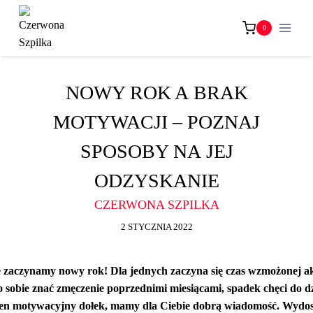
Przejdź
do
0
treści
NOWY ROK A BRAK
MOTYWACJI – POZNAJ
SPOSOBY NA JEJ
ODZYSKANIE
CZERWONA SZPILKA
2 STYCZNIA 2022
ie zaczynamy nowy rok! Dla jednych zaczyna się czas wzmożonej ak
o sobie znać zmęczenie poprzednimi miesiącami, spadek chęci do dz
ten motywacyjny dołek, mamy dla Ciebie dobrą wiadomość. Wydostan