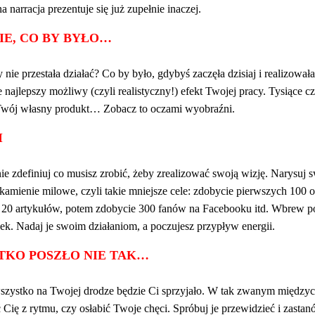
 narracja prezentuje się już zupełnie inaczej.
E, CO BY BYŁO…
nie przestała działać? Co by było, gdybyś zaczęła dzisiaj i realizował
najlepszy możliwy (czyli realistyczny!) efekt Twojej pracy. Tysiące c
Twój własny produkt… Zobacz to oczami wyobraźni.
I
ie zdefiniuj co musisz zrobić, żeby zrealizować swoją wizję. Narysuj s
e kamienie milowe, czyli takie mniejsze cele: zdobycie pierwszych 100
ie 20 artykułów, potem zdobycie 300 fanów na Facebooku itd. Wbrew
nek. Nadaj je swoim działaniom, a poczujesz przypływ energii.
TKO POSZŁO NIE TAK…
szystko na Twojej drodze będzie Ci sprzyjało. W tak zwanym międzyc
Cię z rytmu, czy osłabić Twoje chęci. Spróbuj je przewidzieć i zastanó