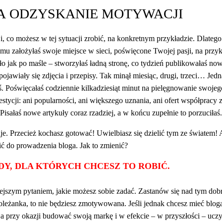
A ODZYSKANIE MOTYWACJI
 co możesz w tej sytuacji zrobić, na konkretnym przykładzie. Dlateg
temu założyłaś swoje miejsce w sieci, poświęcone Twojej pasji, na przy
o jak po maśle – stworzyłaś ładną stronę, co tydzień publikowałaś n
ojawiały się zdjęcia i przepisy. Tak minął miesiąc, drugi, trzeci… Jed
ś. Poświęcałaś codziennie kilkadziesiąt minut na pielęgnowanie swojego
stycji: ani popularności, ani większego uznania, ani ofert współpracy 
 Pisałaś nowe artykuły coraz rzadziej, a w końcu zupełnie to porzuciłaś.
je. Przecież kochasz gotować! Uwielbiasz się dzielić tym ze światem! 
cić do prowadzenia bloga. Jak to zmienić?
Y, DLA KTÓRYCH CHCESZ TO ROBIĆ.
ejszym pytaniem, jakie możesz sobie zadać. Zastanów się nad tym dobr
oleżanka, to nie będziesz zmotywowana. Jeśli jednak chcesz mieć blo
przy okazji budować swoją markę i w efekcie – w przyszłości – uczyn