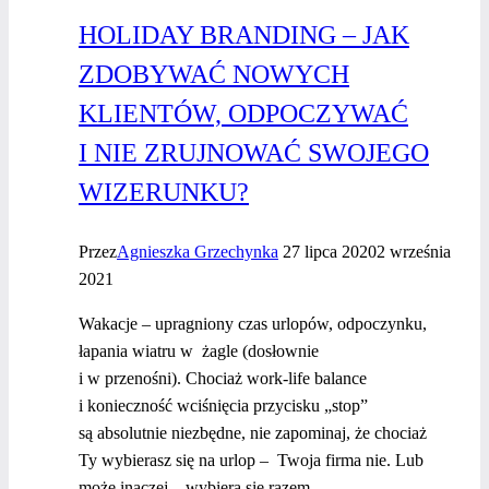
HOLIDAY BRANDING – JAK
ZDOBYWAĆ NOWYCH
KLIENTÓW, ODPOCZYWAĆ
I NIE ZRUJNOWAĆ SWOJEGO
WIZERUNKU?
Przez
Agnieszka Grzechynka
27 lipca 2020
2 września
2021
Wakacje – upragniony czas urlopów, odpoczynku,
łapania wiatru w żagle (dosłownie
i w przenośni). Chociaż work-life balance
i konieczność wciśnięcia przycisku „stop”
są absolutnie niezbędne, nie zapominaj, że chociaż
Ty wybierasz się na urlop – Twoja firma nie. Lub
może inaczej – wybiera się razem