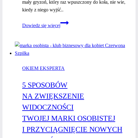
mały gryzoń, który raz wpuszczony do koła, nie wie,
kiedy z niego wyjść..
Postaw
Dowiedz się więcej
na rozwój
i zmień
schemat
działania
OKIEM EKSPERTA
5 SPOSOBÓW
NA ZWIĘKSZENIE
WIDOCZNOŚCI
TWOJEJ MARKI OSOBISTEJ
I PRZYCIĄGNIĘCIE NOWYCH