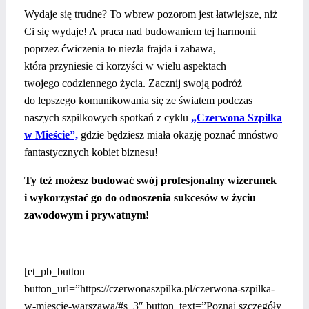
Wydaje się trudne? To wbrew pozorom jest łatwiejsze, niż
Ci się wydaje! A praca nad budowaniem tej harmonii
poprzez ćwiczenia to niezła frajda i zabawa,
która przyniesie ci korzyści w wielu aspektach
twojego codziennego życia. Zacznij swoją podróż
do lepszego komunikowania się ze światem podczas
naszych szpilkowych spotkań z cyklu
„Czerwona Szpilka
w Mieście”,
gdzie będziesz miała okazję poznać mnóstwo
fantastycznych kobiet biznesu!
Ty też możesz budować swój profesjonalny wizerunek
i wykorzystać go do odnoszenia sukcesów w życiu
zawodowym i prywatnym!
[et_pb_button
button_url=”https://czerwonaszpilka.pl/czerwona-szpilka-
w-miescie-warszawa/#s_3″ button_text=”Poznaj szczegóły