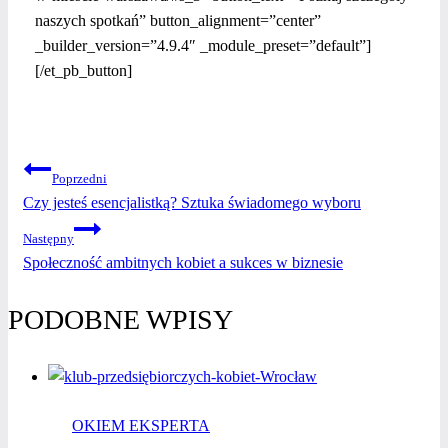
naszych spotkań” button_alignment=”center”
_builder_version=”4.9.4″ _module_preset=”default”]
[/et_pb_button]
NAWIGACJA
Poprzedni
Czy jesteś esencjalistką? Sztuka świadomego wyboru
WPISU
Następny
Społeczność ambitnych kobiet a sukces w biznesie
PODOBNE WPISY
OKIEM EKSPERTA