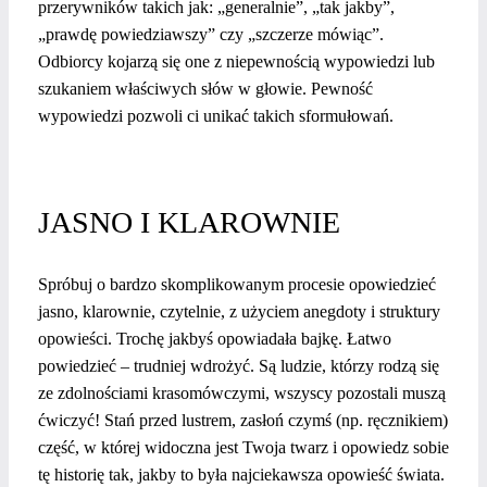
przerywników takich jak: „generalnie”, „tak jakby”,
„prawdę powiedziawszy” czy „szczerze mówiąc”.
Odbiorcy kojarzą się one z niepewnością wypowiedzi lub
szukaniem właściwych słów w głowie. Pewność
wypowiedzi pozwoli ci unikać takich sformułowań.
JASNO I KLAROWNIE
Spróbuj o bardzo skomplikowanym procesie opowiedzieć
jasno, klarownie, czytelnie, z użyciem anegdoty i struktury
opowieści. Trochę jakbyś opowiadała bajkę. Łatwo
powiedzieć – trudniej wdrożyć. Są ludzie, którzy rodzą się
ze zdolnościami krasomówczymi, wszyscy pozostali muszą
ćwiczyć! Stań przed lustrem, zasłoń czymś (np. ręcznikiem)
część, w której widoczna jest Twoja twarz i opowiedz sobie
tę historię tak, jakby to była najciekawsza opowieść świata.