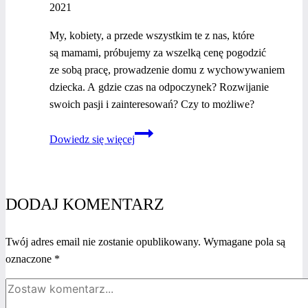
2021
My, kobiety, a przede wszystkim te z nas, które
są mamami, próbujemy za wszelką cenę pogodzić
ze sobą pracę, prowadzenie domu z wychowywaniem
dziecka. A gdzie czas na odpoczynek? Rozwijanie
swoich pasji i zainteresowań? Czy to możliwe?
Mamy
Dowiedz się więcej
czas
–
jak
znaleźć
DODAJ KOMENTARZ
chwilę
dla
Twój adres email nie zostanie opublikowany.
Wymagane pola są
siebie,
oznaczone
*
kiedy
ma się
małe