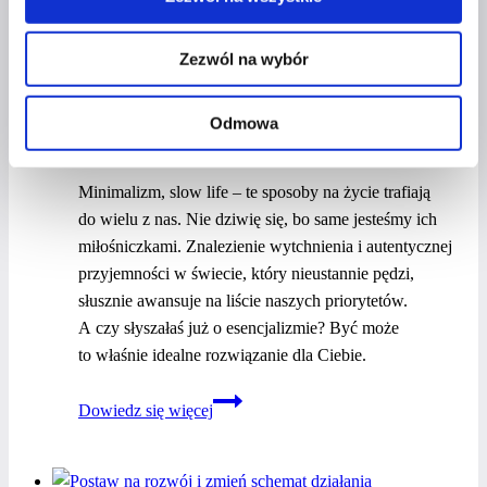
SZTUKA ŚWIADOMEGO
WYBORU
Zezwól na wybór
Przez
Czerwona Szpilka
24 października 2021
24
Odmowa
października 2021
Minimalizm, slow life – te sposoby na życie trafiają
do wielu z nas. Nie dziwię się, bo same jesteśmy ich
miłośniczkami. Znalezienie wytchnienia i autentycznej
przyjemności w świecie, który nieustannie pędzi,
słusznie awansuje na liście naszych priorytetów.
A czy słyszałaś już o esencjalizmie? Być może
to właśnie idealne rozwiązanie dla Ciebie.
Czy jesteś
Dowiedz się więcej
esencjalistką?
Sztuka
świadomego