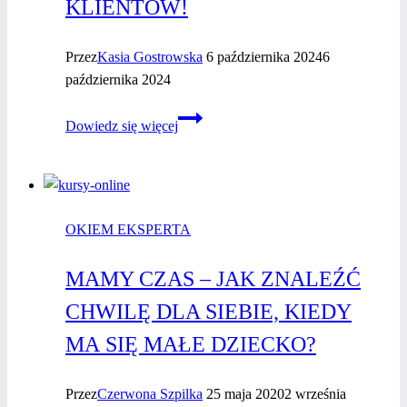
KLIENTÓW!
Przez
Kasia Gostrowska
6 października 2024
6
października 2024
5
Dowiedz się więcej
sposobów
na zwiększenie
widoczności
Twojej marki
OKIEM EKSPERTA
osobistej
i przyciągnięcie
MAMY CZAS – JAK ZNALEŹĆ
nowych
klientów!
CHWILĘ DLA SIEBIE, KIEDY
MA SIĘ MAŁE DZIECKO?
Przez
Czerwona Szpilka
25 maja 2020
2 września