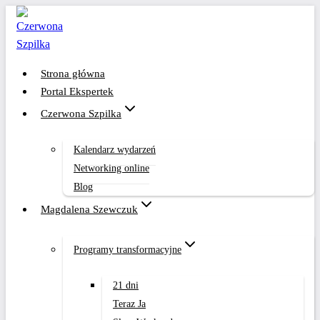
Przejdź
do
treści
Strona główna
Portal Ekspertek
Czerwona Szpilka
Kalendarz wydarzeń
Networking online
Blog
Magdalena Szewczuk
Programy transformacyjne
21 dni
Teraz Ja