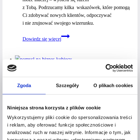
z Tobą. Podrzucamy kilka wskazówek, które pomogą
Ci zdobywać nowych klientów, odpoczywać
i nie zrujnować swojego wizerunku.
Holiday
Dowiedz się więcej
branding
–
jak
zdobywać
OKIEM EKSPERTA
nowych
klientów,
Zgoda
Szczegóły
O plikach cookies
JAK PRZYGOTOWAĆ SIĘ
odpoczywać
i nie zrujnować
NA NOWY ROK POD KĄTEM
swojego
Niniejsza strona korzysta z plików cookie
FINANSÓW I KSIĘGOWOŚCI?
wizerunku?
Wykorzystujemy pliki cookie do spersonalizowania treści
i reklam, aby oferować funkcje społecznościowe i
Przez
Czerwona Szpilka
14 grudnia 2020
2 września
analizować ruch w naszej witrynie. Informacje o tym, jak
2021
korzystasz z naszej witryny, udostępniamy partnerom