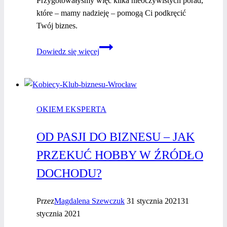
Przygotowałyśmy więc kilka nieoczywistych porad,
które – mamy nadzieję – pomogą Ci podkręcić
Twój biznes.
Idziemy
Dowiedz się więcej
po sukces
w biznesie!
OKIEM EKSPERTA
OD PASJI DO BIZNESU – JAK
PRZEKUĆ HOBBY W ŹRÓDŁO
DOCHODU?
Przez
Magdalena Szewczuk
31 stycznia 2021
31
stycznia 2021