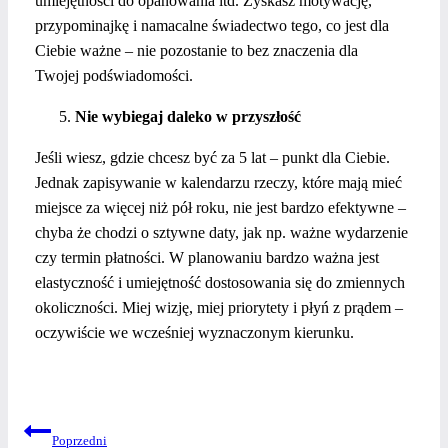
umiejętności do opanowania itd. Zyskasz motywację,
przypominajkę i namacalne świadectwo tego, co jest dla
Ciebie ważne – nie pozostanie to bez znaczenia dla
Twojej podświadomości.
Nie wybiegaj daleko w przyszłość
Jeśli wiesz, gdzie chcesz być za 5 lat – punkt dla Ciebie.
Jednak zapisywanie w kalendarzu rzeczy, które mają mieć
miejsce za więcej niż pół roku, nie jest bardzo efektywne –
chyba że chodzi o sztywne daty, jak np. ważne wydarzenie
czy termin płatności. W planowaniu bardzo ważna jest
elastyczność i umiejętność dostosowania się do zmiennych
okoliczności. Miej wizję, miej priorytety i płyń z prądem –
oczywiście we wcześniej wyznaczonym kierunku.
NAWIGACJA
Poprzedni