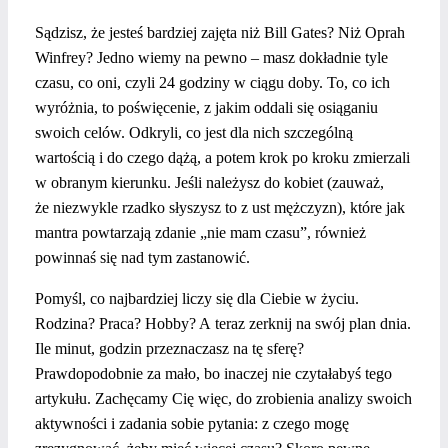
Sądzisz, że jesteś bardziej zajęta niż Bill Gates? Niż Oprah
Winfrey? Jedno wiemy na pewno – masz dokładnie tyle
czasu, co oni, czyli 24 godziny w ciągu doby. To, co ich
wyróżnia, to poświęcenie, z jakim oddali się osiąganiu
swoich celów. Odkryli, co jest dla nich szczególną
wartością i do czego dążą, a potem krok po kroku zmierzali
w obranym kierunku. Jeśli należysz do kobiet (zauważ,
że niezwykle rzadko słyszysz to z ust mężczyzn), które jak
mantra powtarzają zdanie „nie mam czasu”, również
powinnaś się nad tym zastanowić.
Pomyśl, co najbardziej liczy się dla Ciebie w życiu.
Rodzina? Praca? Hobby? A teraz zerknij na swój plan dnia.
Ile minut, godzin przeznaczasz na tę sferę?
Prawdopodobnie za mało, bo inaczej nie czytałabyś tego
artykułu. Zachęcamy Cię więc, do zrobienia analizy swoich
aktywności i zadania sobie pytania: z czego mogę