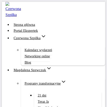
Przejdź
do
treści
Strona główna
Portal Ekspertek
Czerwona Szpilka
Kalendarz wydarzeń
Networking online
Blog
Magdalena Szewczuk
Programy transformacyjne
21 dni
Teraz Ja