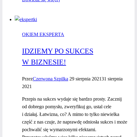
istnieją
jedynie
w Tobie
OKIEM EKSPERTA
IDZIEMY PO SUKCES
W BIZNESIE!
Przez
Czerwona Szpilka
29 sierpnia 2021
31 sierpnia
2021
Przepis na sukces wydaje się bardzo prosty. Zacznij
od dobrego pomysłu, zweryfikuj go, ustal cele
i działaj. Łatwizna, co? A mimo to tylko niewielka
część z nas czuje, że naprawdę odniosła sukces i może
pochwalić się wymarzonymi efektami.