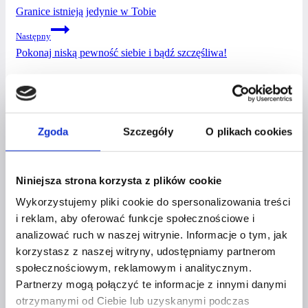
Granice istnieją jedynie w Tobie
WPISU
Następny
Pokonaj niską pewność siebie i bądź szczęśliwa!
PODOBNE WPISY
Zgoda
Szczegóły
O plikach cookies
OKIEM EKSPERTA
Niniejsza strona korzysta z plików cookie
NIE MASZ FACEBOOKA –
Wykorzystujemy pliki cookie do spersonalizowania treści
i reklam, aby oferować funkcje społecznościowe i
NIE ŻYJESZ…
analizować ruch w naszej witrynie. Informacje o tym, jak
korzystasz z naszej witryny, udostępniamy partnerom
Przez
Czerwona Szpilka
28 października 2020
2
społecznościowym, reklamowym i analitycznym.
września 2021
Partnerzy mogą połączyć te informacje z innymi danymi
otrzymanymi od Ciebie lub uzyskanymi podczas