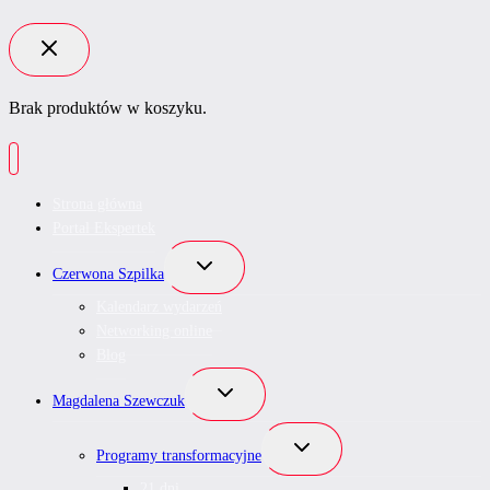
Brak produktów w koszyku.
Strona główna
Portal Ekspertek
Przełącz
Czerwona Szpilka
menu
podrzędne
Kalendarz wydarzeń
Networking online
Blog
Przełącz
Magdalena Szewczuk
menu
podrzędne
Przełącz
Programy transformacyjne
menu
podrzędne
21 dni