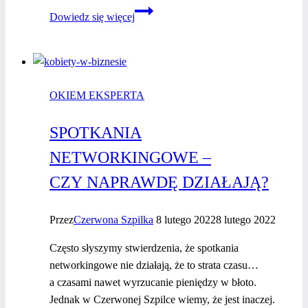
Od pasji
Dowiedz się więcej
do biznesu
–
jak
przekuć
OKIEM EKSPERTA
hobby
w źródło
SPOTKANIA
dochodu?
NETWORKINGOWE –
CZY NAPRAWDĘ DZIAŁAJĄ?
Przez
Czerwona Szpilka
8 lutego 2022
8 lutego 2022
Często słyszymy stwierdzenia, że spotkania
networkingowe nie działają, że to strata czasu…
a czasami nawet wyrzucanie pieniędzy w błoto.
Jednak w Czerwonej Szpilce wiemy, że jest inaczej.