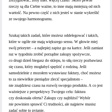
zrezygnować, żeby mieć więcej czasu? Skoro pewne
rzeczy są dla Ciebie ważne, to inne mają mniejszą od nich
wartość. Na pewno część z nich jesteś w stanie wykreślić
ze swojego harmonogramu.
Szukaj takich zadań, które możesz oddelegować i takich,
które w ogóle nie mają większego sensu. W głowie miej
swój priorytet – a najlepiej zapisz go na kartce. Jeśli zamiast
raz w tygodniu zrobić porządne zakupy spożywcze,
co drugi dzień biegasz do sklepu, to siłą rzeczy pozbawiasz
się czasu, który mogłabyś spędzić z rodziną. Jeśli
samodzielnie z mozołem wystawiasz faktury, choć możesz
to za niewielkie pieniądze zlecić specjalistom –
nie znajdziesz czasu na rozwój swojego produktu. A co jest
ważniejsze z perspektywy Twojego celu: faktura
czy doskonała oferta? Zakupy czy najbliżsi? Wybór
nie powinien sprawić Ci trudności, ale najpierw musisz
zadać sobie to pytanie.