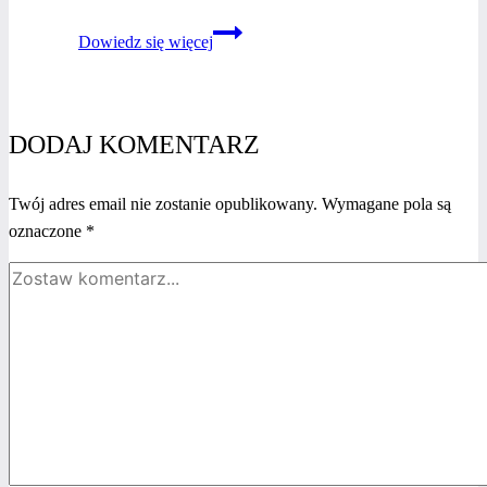
Spotkania
Dowiedz się więcej
networkingowe
–
czy naprawdę
działają?
DODAJ KOMENTARZ
Twój adres email nie zostanie opublikowany.
Wymagane pola są
oznaczone
*