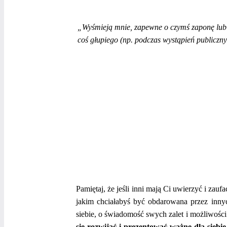
„Wyśmieją mnie, zapewne o czymś zaponę lu
coś głupiego (np. podczas wystąpień publiczn
Pamiętaj, że jeśli inni mają Ci uwierzyć i zau
jakim chciałabyś być obdarowana przez innyc
siebie, o świadomość swych zalet i możliwości
się rozwijać i prezentować ważne dla siebie 