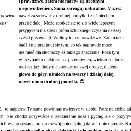
i prawdziwe, zatem nie martw się drobnym
niepowodzeniem. Sama zareaguj naturalnie.
Możesz
b powiem
nawet zażartować z drobnej pomyłki i z uśmiechem
ych)”.
przejść dalej. Może spotkać się to z o wiele lepszym
przyjęciem niż stres i próba sztucznego czytania dalszej
części prezentacji. Wolimy to, co prawdziwe. Zatem taka
bądź i nie przejmuj się tym, co tak naprawdę może
nie mieć dla słuchaczy aż takiego znaczenia. Poza tym
w przypadku niektórych z przemówień, większości ludzi
możesz już nigdy nie spotkać na swej drodze, dlatego
głowa do góry, uśmiech na twarzy i działaj dalej,
nawet mimo drobnej pomyłki. 😉
fać, to najpierw Ty sama powinnaś uwierzyć w siebie. Patrz na siebie t
h. Nie chodzi oczywiście o zadzieranie nosa i pychę, ale o pozyt
 ich wykorzystania oraz o rozwój potencjału, jaki w Tobie drzemie.
Ka
wartości, trzeba tylko chęci, działania i nie poddawania się, a to