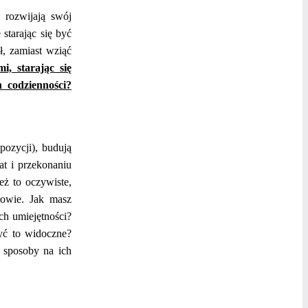
 rozwijają swój
 starając się być
ł, zamiast wziąć
i, starając się
h codzienności?
pozycji), budują
at i przekonaniu
eż to oczywiste,
łowie. Jak masz
ch umiejętności?
być to widoczne?
z sposoby na ich