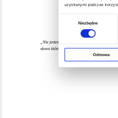
uzyskanymi podczas korzysta
Wybór
Niezbędne
zgody
„Nie jestem tak otwarta, przebojowa (i każde 
słowo którego używasz) jak moja koleżanka z
Odmowa