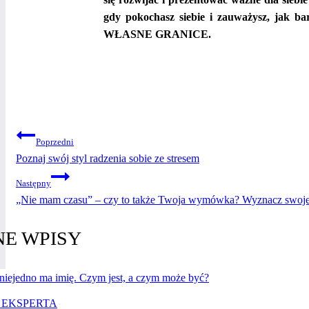
gdy pokochasz siebie i zauważysz, jak 
WŁASNE GRANICE.
NAWIGACJA
Poprzedni
Poznaj swój styl radzenia sobie ze stresem
WPISU
Następny
„Nie mam czasu” – czy to także Twoja wymówka? Wyznacz swoje 
E WPISY
 EKSPERTA