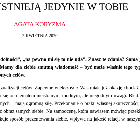
ISTNIEJĄ JEDYNIE W TOBIE
AGATA KORYZMA
2 KWIETNIA 2020
lności”, „na pewno mi się to nie uda”. Znasz te zdania? Sama 
 Mamy dla ciebie smutną wiadomość – być może właśnie tego ty
onych celów.
wizualizacji celów. Zapewne większość z Was miała już okazję chociaż 
a się ona tematem nieistotnym, modnym, ale niegodnym uwagi. Błąd. 
amych – mają ogromną siłę. Przekonanie o braku własnej skuteczności,
 obraz samych siebie. Na samoocenę, która nawiasem mówiąc przekł
kuje sposób prezentowania siebie, wpływa na jakość relacji w naszy