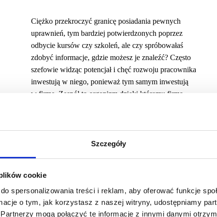
Ciężko przekroczyć granicę posiadania pewnych
uprawnień, tym bardziej potwierdzonych poprzez
odbycie kursów czy szkoleń, ale czy spróbowałaś
zdobyć informacje, gdzie możesz je znaleźć? Często
szefowie widząc potencjał i chęć rozwoju pracownika
inwestują w niego, ponieważ tym samym inwestują
w firmę. Zespół to organizm dzięki któremu firma
ma szansę odnieść sukces, zatem to w człowieka należy
inwestować. Pokaż przełożonemu, że myślisz
perspektywicznie, chcesz podnosić kompetencje,
by pomagać w rozwoju firmy. Przyjdź przygotowana –
Szczegóły
wydrukuj informacje o szkoleniu i nie bój się otwarcie
argumentować, dlaczego to właśnie Ty powinnaś być
 plików cookie
wysłana na szkolenie.
do spersonalizowania treści i reklam, aby oferować funkcje sp
ormacje o tym, jak korzystasz z naszej witryny, udostępniamy p
Partnerzy mogą połączyć te informacje z innymi danymi otrzym