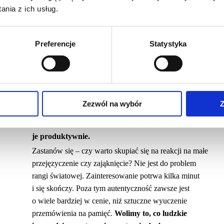
Zamiast poddawać się sile negatywnych myśli,
nia z ich usług.
pomyśl, co zrobić, by zmienić sytuację i działaj!
Zamiast skupiać się na tym, czym różnisz się
Preferencje
Statystyka
od koleżanki z firmy, skup się na atutach, jakie
posiadasz. Być może potrafisz pracować pod presją
czasu, może potrafisz słuchać, jesteś mistrzynią
inne
negocjacji, potrafisz sprawić, że przy Tobie ludzie
 pracy”.
bardziej się otwierają lub wyciszają. Pamiętaj, że duża
Zezwól na wybór
Z
moc drzemie w różnorodności, więc nie porównuj
się. Myśl o swych atutach i wykorzystaj
je produktywnie.
Zastanów się – czy warto skupiać się na reakcji na małe
przejęzyczenie czy zająknięcie? Nie jest do problem
rangi światowej. Zainteresowanie potrwa kilka minut
i się skończy. Poza tym autentyczność zawsze jest
o wiele bardziej w cenie, niż sztuczne wyuczenie
przemówienia na pamięć.
Wolimy to, co ludzkie