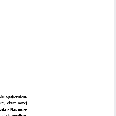
akim spojrzeniem,
ywny obraz samej
żda z Nas może
 będzie możliwe,