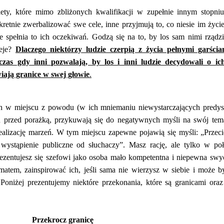
ty, które mimo zbliżonych kwalifikacji w zupełnie innym stopniu
nkretnie zwerbalizować swe cele, inne przyjmują to, co niesie im życie
ie spełnia to ich oczekiwań. Godzą się na to, by los sam nimi rządzi
ieje?
Dlaczego niektórzy ludzie czerpią z życia pełnymi garściam
czas gdy inni pozwalają, by los i inni ludzie decydowali o ic
iają granice w swej głowie
.
ch w miejscu z powodu (w ich mniemaniu niewystarczających predys
hu przed porażką, przykuwają się do negatywnych myśli na swój tem
 realizację marzeń. W tym miejscu zapewne pojawią się myśli: „Przeci
wystąpienie publiczne od słuchaczy”. Masz rację, ale tylko w po
rezentujesz się szefowi jako osoba mało kompetentna i niepewna swy
atem, zainspirować ich, jeśli sama nie wierzysz w siebie i może 
Poniżej prezentujemy niektóre przekonania, które są granicami ora
Przekrocz granicę