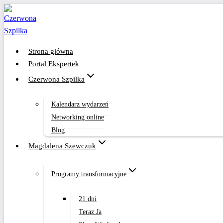
Przejdź
do
treści
Strona główna
Portal Ekspertek
Czerwona Szpilka
Kalendarz wydarzeń
Networking online
Blog
Magdalena Szewczuk
Programy transformacyjne
21 dni
Teraz Ja