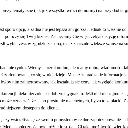
rezy tematyczne (jak już wszystko wróci do normy) na przykład targi
st sporo opcji, a żadna nie jest lepsza ani gorsza. Jednak to właśnie od
 – potoczy się Twój biznes. Zachęcamy Cię więc, żebyś decyzję o form
Jeśli wybierzesz w zgodzie ze sobą, masz znacznie większe szanse na s
 badanie rynku. Wiemy – brzmi nudno, ale mamy dobrą wiadomość. Jak
teś zorientowana, co się w niej dzieje. Musisz zebrać takie informacje j
 byłby nim zainteresowany, jak kształtują się ceny, jak wygląda konkur
rencji niekoniecznie jest dobrym sygnałem. Jeśli nikt nie zajmuje si
to może oznaczać, że… po prostu nie ma chętnych, by za to zapłacić. Z 
trudniejszym dostępem do klienta.
ić, czy wstrzelisz się ze swoim pomysłem w realne zapotrzebowanie – d
w. Media społecznościowe, różne fora, dają Ci taką możliwość, więc k