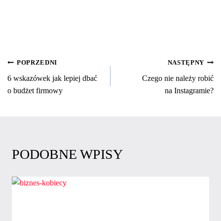
NAWIGACJA
POPRZEDNI
NASTĘPNY
6 wskazówek jak lepiej dbać
Czego nie należy robić
WPISU
o budżet firmowy
na Instagramie?
PODOBNE WPISY