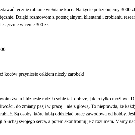
dawać ręcznie robione wełniane koce. Na życie potrzebujemy 3000 zł.
ięcznie. Dzięki rozmowom z potencjalnymi klientami i zrobieniu res
esięcznie w cenie 300 zł.
000
aż koców przyniesie całkiem niezły zarobek!
oim życiu i biznesie radziła sobie tak dobrze, jak to tylko możliwe. 
wości, do zmiany pasji w pracę – ale z głową. To nieprawda, że każd
arabiać. Są osoby, które lubią oddzielać pracę zawodową od hobby. Jeśl
ałaj! Słuchaj swojego serca, a potem skonfrontuj je z rozumem. Mamy na