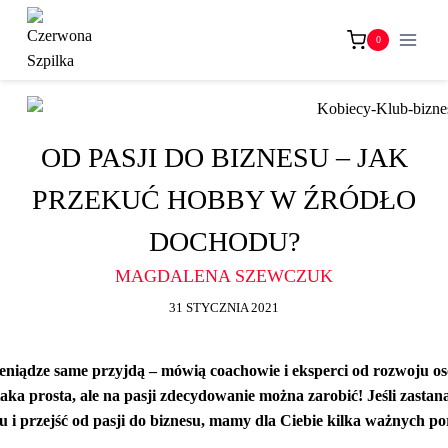
Przejdź
do
0
treści
OD PASJI DO BIZNESU – JAK
PRZEKUĆ HOBBY W ŹRÓDŁO
DOCHODU?
MAGDALENA SZEWCZUK
31 STYCZNIA 2021
pieniądze same przyjdą – mówią coachowie i eksperci od rozwoju o
taka prosta, ale na pasji zdecydowanie można zarobić! Jeśli zastan
 i przejść od pasji do biznesu, mamy dla Ciebie kilka ważnych po