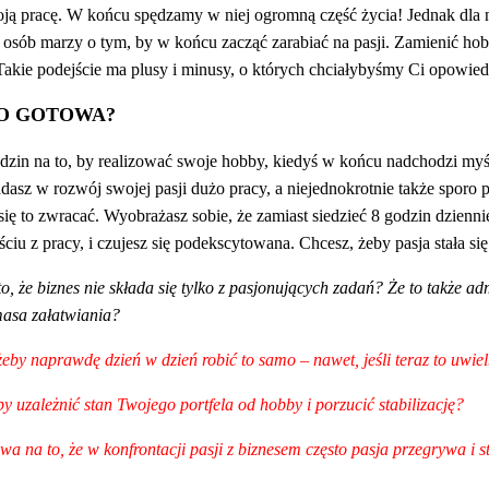
ją pracę. W końcu spędzamy w niej ogromną część życia! Jednak dla n
j osób marzy o tym, by w końcu zacząć zarabiać na pasji. Zamienić h
 Takie podejście ma plusy i minusy, o których chciałybyśmy Ci opowied
TO GOTOWA?
odzin na to, by realizować swoje hobby, kiedyś w końcu nadchodzi my
dasz w rozwój swojej pasji dużo pracy, a niejednokrotnie także sporo p
się to zwracać. Wyobrażasz sobie, że zamiast siedzieć 8 godzin dzienni
jściu z pracy, i czujesz się podekscytowana. Chcesz, żeby pasja stała
to, że biznes nie składa się tylko z pasjonujących zadań? Że to także a
 masa załatwiania?
żeby naprawdę dzień w dzień robić to samo – nawet, jeśli teraz to uwie
by uzależnić stan Twojego portfela od hobby i porzucić stabilizację?
wa na to, że w konfrontacji pasji z biznesem często pasja przegrywa i 