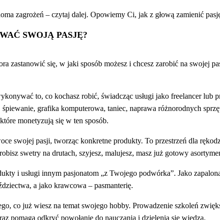
wiadoma zagrożeń – czytaj dalej. Opowiemy Ci, jak z głową zamienić pasj
WAĆ SWOJĄ PASJĘ?
ora zastanowić się, w jaki sposób możesz i chcesz zarobić na swojej pasji
konywać to, co kochasz robić, świadcząc usługi jako freelancer lub 
e, śpiewanie, grafika komputerowa, taniec, naprawa różnorodnych spr
 które monetyzują się w ten sposób.
e swojej pasji, tworząc konkretne produkty. To przestrzeń dla rękodz
robisz swetry na drutach, szyjesz, malujesz, masz już gotowy asortyme
dukty i usługi innym pasjonatom „z Twojego podwórka”. Jako zapalon
eździectwa, a jako krawcowa – pasmanterię.
ego, co już wiesz na temat swojego hobby. Prowadzenie szkoleń zwięk
ieraz pomaga odkryć powołanie do nauczania i dzielenia się wiedzą.