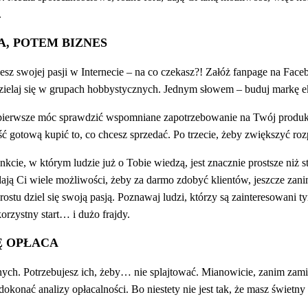
.
, POTEM BIZNES
jesz swojej pasji w Internecie – na co czekasz?! Załóż fanpage na Faceb
dzielaj się w grupach hobbystycznych. Jednym słowem – buduj markę e
 pierwsze móc sprawdzić wspomniane zapotrzebowanie na Twój produkt 
ć gotową kupić to, co chcesz sprzedać. Po trzecie, żeby zwiększyć ro
cie, w którym ludzie już o Tobie wiedzą, jest znacznie prostsze niż s
ją Ci wiele możliwości, żeby za darmo zdobyć klientów, jeszcze zanim
prostu dziel się swoją pasją. Poznawaj ludzi, którzy są zainteresowan
korzystny start… i dużo frajdy.
Ę OPŁACA
ch. Potrzebujesz ich, żeby… nie splajtować. Mianowicie, zanim zamie
onać analizy opłacalności. Bo niestety nie jest tak, że masz świetny