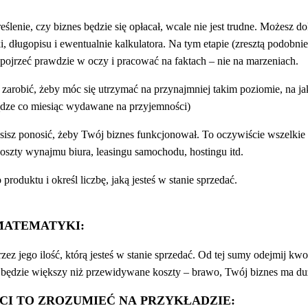
ślenie, czy biznes będzie się opłacał, wcale nie jest trudne. Możesz do
ki, długopisu i ewentualnie kalkulatora. Na tym etapie (zresztą podobni
spojrzeć prawdzie w oczy i pracować na faktach – nie na marzeniach.
z zarobić, żeby móc się utrzymać na przynajmniej takim poziomie, na ja
iądze co miesiąc wydawane na przyjemności)
usisz ponosić, żeby Twój biznes funkcjonował. To oczywiście wszelkie
oszty wynajmu biura, leasingu samochodu, hostingu itd.
oduktu i określ liczbę, jaką jesteś w stanie sprzedać.
MATEMATYKI:
z jego ilość, którą jesteś w stanie sprzedać. Od tej sumy odejmij kwot
k będzie większy niż przewidywane koszty – brawo, Twój biznes ma du
 CI TO ZROZUMIEĆ NA PRZYKŁADZIE: