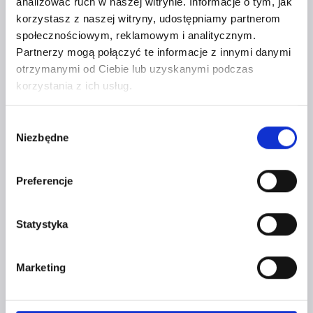
analizować ruch w naszej witrynie. Informacje o tym, jak
korzystasz z naszej witryny, udostępniamy partnerom
społecznościowym, reklamowym i analitycznym.
Partnerzy mogą połączyć te informacje z innymi danymi
otrzymanymi od Ciebie lub uzyskanymi podczas
korzystania z ich usług.
Wybór
Niezbędne
zgody
DLACZEGO KOBIETY
W DZISIEJSZYCH CZASACH
Preferencje
DECYDUJĄ SIĘ NA ZAŁOŻENIE
WŁASNEJ FIRMY?
Statystyka
Przez
Magdalena Szewczuk
10 grudnia 2019
Marketing