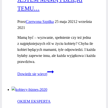
TEMU…
Przez
Czerwona Szpilka
25 maja 2021
2 września
2021
Mamą być – wyzwanie, spełnienie czy też jedna
z najpiękniejszych ról w życiu kobiety? Chyba ile
kobiet będących mamami, tyle odpowiedzi. I każda
byłaby zapewne inna, ale każda wyjątkowa i każda
prawdziwa.
Jestem
Dowiedz się więcej
mamą
i dzięki
temu…
OKIEM EKSPERTA