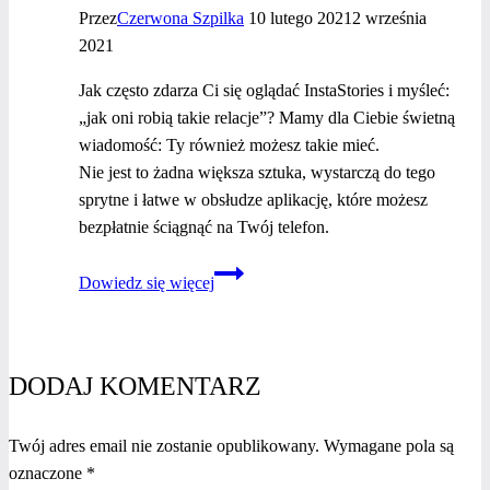
Przez
Czerwona Szpilka
10 lutego 2021
2 września
2021
Jak często zdarza Ci się oglądać InstaStories i myśleć:
„jak oni robią takie relacje”? Mamy dla Ciebie świetną
wiadomość: Ty również możesz takie mieć.
Nie jest to żadna większa sztuka, wystarczą do tego
sprytne i łatwe w obsłudze aplikację, które możesz
bezpłatnie ściągnąć na Twój telefon.
TOP
Dowiedz się więcej
5
aplikacji
do tworzenia
InstaStories
DODAJ KOMENTARZ
Twój adres email nie zostanie opublikowany.
Wymagane pola są
oznaczone
*