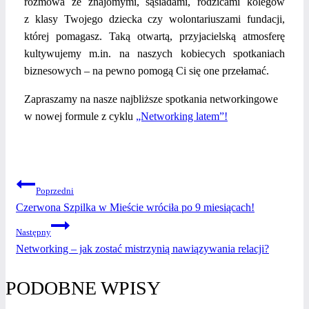
rozmowa ze znajomymi, sąsiadami, rodzicami kolegów
z klasy Twojego dziecka czy wolontariuszami fundacji,
której pomagasz. Taką otwartą, przyjacielską atmosferę
kultywujemy m.in. na naszych kobiecych spotkaniach
biznesowych – na pewno pomogą Ci się one przełamać.
Zapraszamy na nasze najbliższe spotkania networkingowe
w nowej formule z cyklu
„Networking latem”!
NAWIGACJA
Poprzedni
Czerwona Szpilka w Mieście wróciła po 9 miesiącach!
WPISU
Następny
Networking – jak zostać mistrzynią nawiązywania relacji?
PODOBNE WPISY