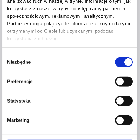
analizować ruch w naszej witrynie. Informacje o tym, jak
zwłaszcza w branży gastronomicznej, rezygnuje
korzystasz z naszej witryny, udostępniamy partnerom
ze strony www i zakłada sam fanpage. Dlatego, jeżeli
społecznościowym, reklamowym i analitycznym.
jeszcze go nie masz – szybko nadrób zaległości.
Partnerzy mogą połączyć te informacje z innymi danymi
otrzymanymi od Ciebie lub uzyskanymi podczas
Fanpage
korzystania z ich usług.
Dowiedz się więcej
na Facebooku
–
Wybór
dlaczego
Niezbędne
zgody
warto
KOBIETY I ICH BIZNESY
go mieć
Preferencje
i od czego
KOBIETY I ICH BIZNESY –
zacząć?
Statystyka
ANNA WALENCZAK
Marketing
Przez
Czerwona Szpilka
15 lutego 2021
2 września
2021