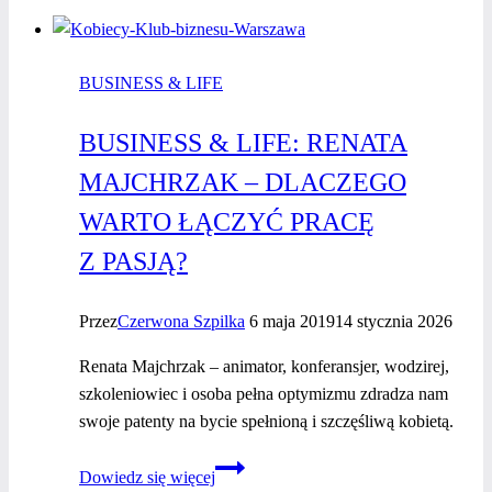
BUSINESS & LIFE
BUSINESS & LIFE: RENATA
MAJCHRZAK – DLACZEGO
WARTO ŁĄCZYĆ PRACĘ
Z PASJĄ?
Przez
Czerwona Szpilka
6 maja 2019
14 stycznia 2026
Renata Majchrzak – animator, konferansjer, wodzirej,
szkoleniowiec i osoba pełna optymizmu zdradza nam
swoje patenty na bycie spełnioną i szczęśliwą kobietą.
Business
Dowiedz się więcej