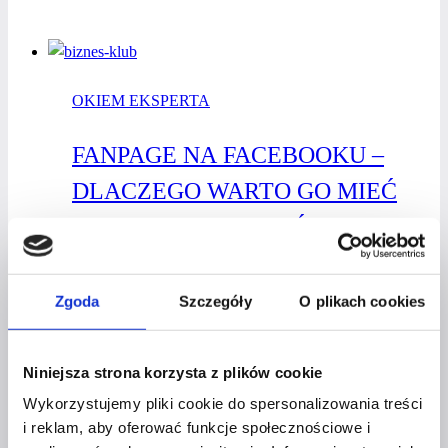
&
Life:
Renata
Majchrzak
OKIEM EKSPERTA
–
dlaczego
FANPAGE NA FACEBOOKU –
warto
łączyć
DLACZEGO WARTO GO MIEĆ
pracę
I OD CZEGO ZACZĄĆ?
z pasją?
Przez
Czerwona Szpilka
5 lutego 2020
2 września
Zgoda
Szczegóły
O plikach cookies
2021
Posiadanie profilu firmowego (fanpage’a)
Niniejsza strona korzysta z plików cookie
na Facebooku to w dzisiejszych czasach must have
każdej firmy. Jeszcze do niedawna tylko niektóre
Wykorzystujemy pliki cookie do spersonalizowania treści
miały własne strony internetowe i połączony z nią
i reklam, aby oferować funkcje społecznościowe i
profil firmowy na Facebooku. Dziś wiele firm,