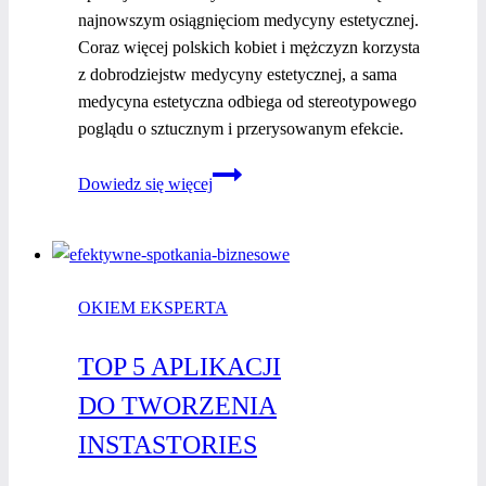
najnowszym osiągnięciom medycyny estetycznej.
Coraz więcej polskich kobiet i mężczyzn korzysta
z dobrodziejstw medycyny estetycznej, a sama
medycyna estetyczna odbiega od stereotypowego
poglądu o sztucznym i przerysowanym efekcie.
Przygotowanie
Dowiedz się więcej
skóry
na lato.
Jak
bezpiecznie
OKIEM EKSPERTA
korzystać
z dobrodziejstw
TOP 5 APLIKACJI
medycyny
estetycznej?
DO TWORZENIA
INSTASTORIES