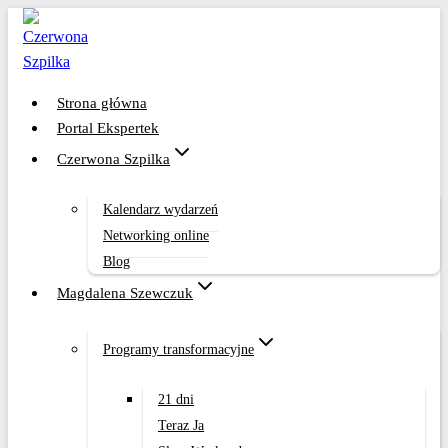
Przejdź
do
treści
Strona główna
Portal Ekspertek
Czerwona Szpilka
Kalendarz wydarzeń
Networking online
Blog
Magdalena Szewczuk
Programy transformacyjne
21 dni
Teraz Ja