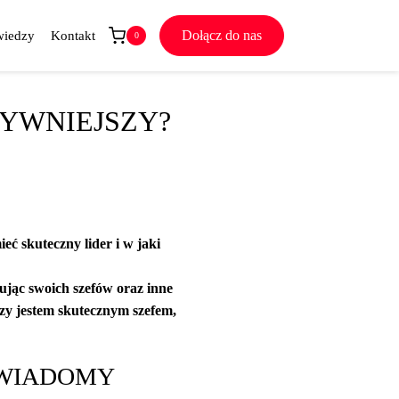
Dołącz do nas
wiedzy
Kontakt
0
TYWNIEJSZY?
eć skuteczny lider i w jaki
ując swoich szefów oraz inne
czy jestem skutecznym szefem,
ŚWIADOMY