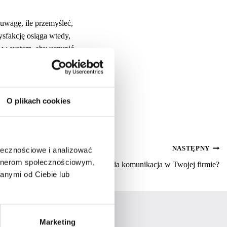
uwagę, ile przemyśleć,
ysfakcję osiąga wtedy,
u w system, aby uczynić
jna porcja frisowej wiedzy.
alog FRIS
.
O plikach cookies
NASTĘPNY
ołecznościowe i analizować
artnerom społecznościowym,
zyków czy wieża Babel – jak wygląda komunikacja w Twojej firmie?
anymi od Ciebie lub
Marketing