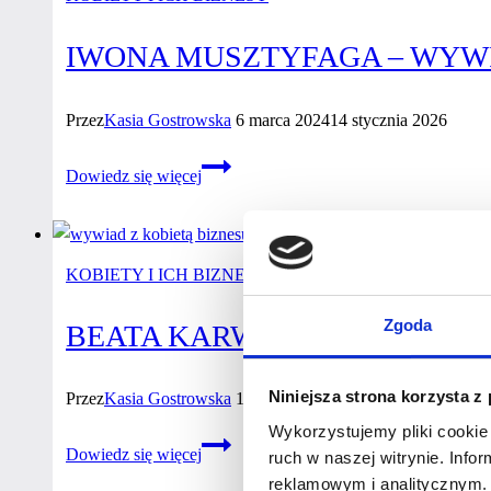
biznesu
IWONA MUSZTYFAGA – WYWI
Przez
Kasia Gostrowska
6 marca 2024
14 stycznia 2026
Iwona
Dowiedz się więcej
Musztyfaga
–
wywiad
z kobietą
KOBIETY I ICH BIZNESY
biznesu
Zgoda
BEATA KARWOWSKA – WYWIA
Niniejsza strona korzysta z
Przez
Kasia Gostrowska
14 lutego 2024
14 lutego 2024
Wykorzystujemy pliki cookie 
Beata
Dowiedz się więcej
ruch w naszej witrynie. Inf
Karwowska
reklamowym i analitycznym. 