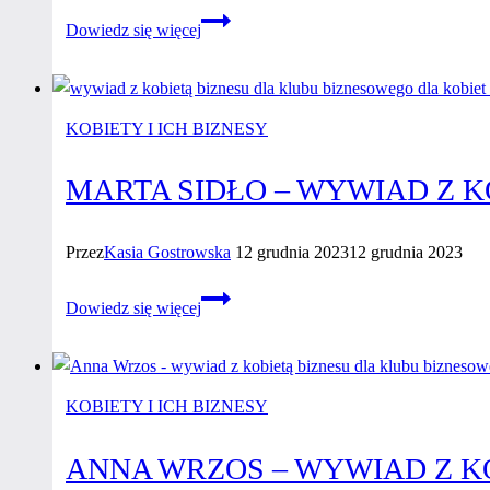
Katarzyna
Dowiedz się więcej
Siwiec
–
wywiad
z kobietą
KOBIETY I ICH BIZNESY
biznesu
MARTA SIDŁO – WYWIAD Z K
Przez
Kasia Gostrowska
12 grudnia 2023
12 grudnia 2023
Marta
Dowiedz się więcej
Sidło
–
wywiad
z kobietą
KOBIETY I ICH BIZNESY
biznesu
ANNA WRZOS – WYWIAD Z K