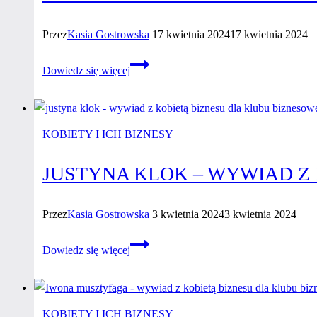
Przez
Kasia Gostrowska
17 kwietnia 2024
17 kwietnia 2024
Nadia
Dowiedz się więcej
Poliszczuk
–
Wywiad
z kobietą
KOBIETY I ICH BIZNESY
biznesu
JUSTYNA KLOK – WYWIAD Z
Przez
Kasia Gostrowska
3 kwietnia 2024
3 kwietnia 2024
Justyna
Dowiedz się więcej
Klok
–
wywiad
z kobietą
KOBIETY I ICH BIZNESY