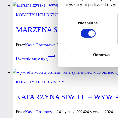
–
uzyskanymi podczas korzysta
wywiad
z kobietą
KOBIETY I ICH BIZNESY
Wybór
biznesu
Niezbędne
zgody
MARZENA SZYSZKA – WYWIA
Przez
Kasia Gostrowska
31 stycznia 2024
31 stycznia 2024
Odmowa
Marzena
Dowiedz się więcej
Szyszka
–
wywiad
z kobietą
KOBIETY I ICH BIZNESY
biznesu
KATARZYNA SIWIEC – WYWIA
Przez
Kasia Gostrowska
24 stycznia 2024
24 stycznia 2024