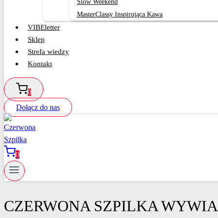
Slow Weekend
MasterClassy Inspirująca Kawa
VIBEletter
Sklep
Strefa wiedzy
Kontakt
0
Dołącz do nas
0
CZERWONA SZPILKA WYWI