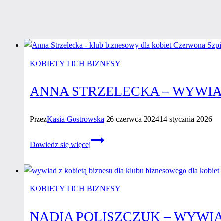
KOBIETY I ICH BIZNESY
ANNA STRZELECKA – WYWIA
Przez
Kasia Gostrowska
26 czerwca 2024
14 stycznia 2026
Anna
Dowiedz się więcej
Strzelecka
–
wywiad
z kobietą
KOBIETY I ICH BIZNESY
biznesu
NADIA POLISZCZUK – WYWIA