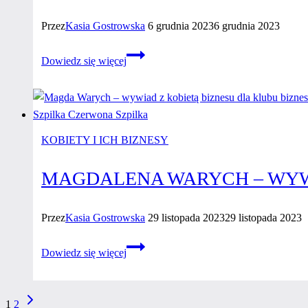
Przez
Kasia Gostrowska
6 grudnia 2023
6 grudnia 2023
Anna
Dowiedz się więcej
Wrzos
–
wywiad
z kobietą
biznesu
KOBIETY I ICH BIZNESY
MAGDALENA WARYCH – WYW
Przez
Kasia Gostrowska
29 listopada 2023
29 listopada 2023
Magdalena
Dowiedz się więcej
Warych
–
wywiad
Następna
NAWIGACJA
1
2