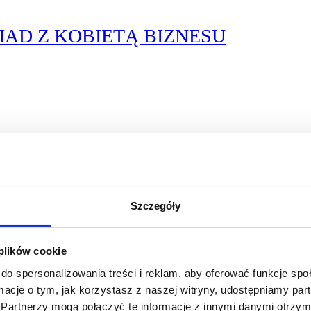
AD Z KOBIETĄ BIZNESU
Szczegóły
D Z KOBIETĄ BIZNESU
 plików cookie
do spersonalizowania treści i reklam, aby oferować funkcje sp
ormacje o tym, jak korzystasz z naszej witryny, udostępniamy p
Partnerzy mogą połączyć te informacje z innymi danymi otrzym