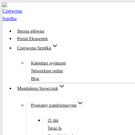
Przejdź
do
treści
Strona główna
Portal Ekspertek
Czerwona Szpilka
Kalendarz wydarzeń
Networking online
Blog
Magdalena Szewczuk
Programy transformacyjne
21 dni
Teraz Ja