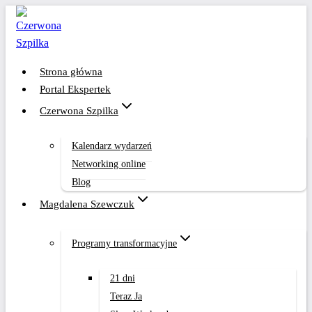
Przejdź
do
treści
Strona główna
Portal Ekspertek
Czerwona Szpilka
Kalendarz wydarzeń
Networking online
Blog
Magdalena Szewczuk
Programy transformacyjne
21 dni
Teraz Ja