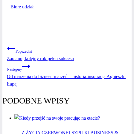
Biorę udział
NAWIGACJA
Poprzedni
Zaplanuj kolejny rok pełen sukcesu
WPISU
Następny
Od marzenia do biznesu marzeń – historia-inspiracja Agnieszki
Łapaj
PODOBNE WPISY
Z ŻYCIA CZERWONEJ SZPILKI
|
BUSINESS &