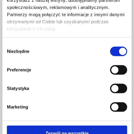
korzystasz z naszej witryny, udostępniamy partnerom
JUŻ DZIŚ! – FINANSOWY
społecznościowym, reklamowym i analitycznym.
Partnerzy mogą połączyć te informacje z innymi danymi
PORADNIK DLA
otrzymanymi od Ciebie lub uzyskanymi podczas
BUSINESSWOMAN
korzystania z ich usług.
Przez
Czerwona Szpilka
31 sierpnia 2022
31 sierpnia
Wybór
Niezbędne
2022
zgody
Zadbaj
Dowiedz się więcej
Preferencje
o swoje
finanse
już
Statystyka
DZIŚ!
–
Marketing
BUSINESS & LIFE
finansowy
poradnik
UDZIAŁ W KONFERENCJACH –
dla
businesswoman
Zezwól na wszystkie