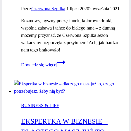
Przez
Czerwona Szpilka
1 lipca 2020
2 września 2021
Rozmowy, pyszny poczęstunek, kolorowe drinki,
wspólna zabawa i tańce do białego rana – z dumną
możemy przyznać, że Czerwona Szpilka sezon
wakacyjny rozpoczęła z przytupem! Ach, jak bardzo
nam tego brakowało!
Wakacyjna
Dowiedz się więcej
integracja
kobiet
w czerwonych
szpilkach
–
BUSINESS & LIFE
tęskniłyśmy!!
EKSPERTKA W BIZNESIE –