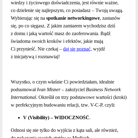
wiedzy i życiowego doświadczenia, jest równie ważne,
co dzielenie się najlepszym, co posiadasz – Twoją uwagą.
Wybierając się na
spotkanie networkingowe
, zastanów
się, po co sięgasz. Z jakim zamiarem wychodzisz dziś
z domu i jaką wartość masz do zaoferowania. Bądź
świadoma swoich kroków i efektów, jakie mają
Ci przynieść. Nie czekaj –
daj się poznać,
wyjdź
z inicjatywą i rozmawiaj!
Wszystko, o czym właśnie Ci powiedziałam, idealnie
podsumował
Ivan Misner
– założyciel
Business Network
International
. Określił on trzy podstawowe wartości (kroki)
w perfekcyjnym budowaniu relacji, tzw. V-C-P, czyli:
V (Visibility) – WIDOCZNOŚĆ
.
Odnosi się nie tylko do wyjścia z kąta sali, ale również,
do pokazania swoich atutów w Mediach