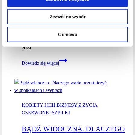
TWOJE DRZWI DO NOWYCH
MOŻLIWOŚCI I WIELKICH
Zezwól na wybór
ZMIAN
Odmowa
Przez
Kasia Gostrowska
28 grudnia 2024
28 grudnia
2024
Udział
Dowiedz się więcej
w konferencjach
–
Twoje drzwi
do nowych
możliwości
KOBIETY I ICH BIZNESY
i wielkich
|
Z ŻYCIA
CZERWONEJ SZPILKI
zmian
BĄDŹ WIDOCZNA. DLACZEGO