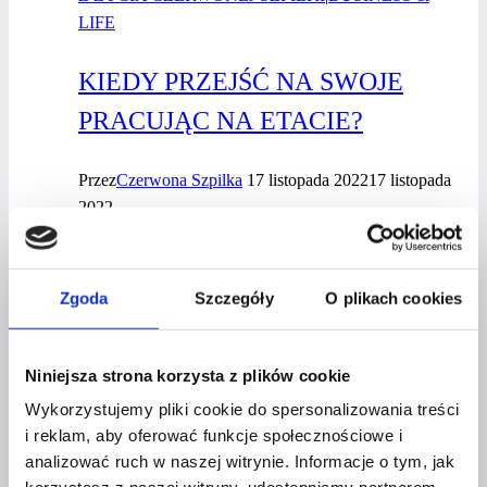
LIFE
KIEDY PRZEJŚĆ NA SWOJE
PRACUJĄC NA ETACIE?
Przez
Czerwona Szpilka
17 listopada 2022
17 listopada
2022
Kiedy
Dowiedz się więcej
przejść
Zgoda
Szczegóły
O plikach cookies
na swoje
pracując
na etacie?
Niniejsza strona korzysta z plików cookie
Wykorzystujemy pliki cookie do spersonalizowania treści
BUSINESS & LIFE
i reklam, aby oferować funkcje społecznościowe i
analizować ruch w naszej witrynie. Informacje o tym, jak
ZADBAJ O SWOJE FINANSE