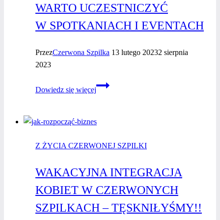
WARTO UCZESTNICZYĆ
W SPOTKANIACH I EVENTACH
Przez
Czerwona Szpilka
13 lutego 2023
2 sierpnia
2023
Bądź
Dowiedz się więcej
widoczna.
Dlaczego
warto
uczestniczyć
Z ŻYCIA CZERWONEJ SZPILKI
w spotkaniach
i eventach
WAKACYJNA INTEGRACJA
KOBIET W CZERWONYCH
SZPILKACH – TĘSKNIŁYŚMY!!