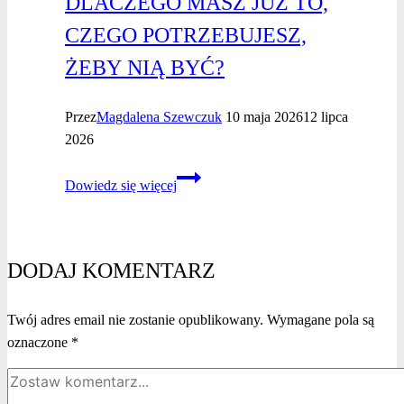
DLACZEGO MASZ JUŻ TO,
CZEGO POTRZEBUJESZ,
ŻEBY NIĄ BYĆ?
Przez
Magdalena Szewczuk
10 maja 2026
12 lipca
2026
Ekspertka
Dowiedz się więcej
w biznesie
–
dlaczego
masz
DODAJ KOMENTARZ
już
to,
Twój adres email nie zostanie opublikowany.
Wymagane pola są
czego
oznaczone
*
potrzebujesz,
żeby nią
być?