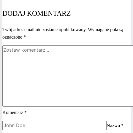
i jakie
są jego
DODAJ KOMENTARZ
rodzaje?
Twój adres email nie zostanie opublikowany.
Wymagane pola są
oznaczone
*
Komentarz
*
Nazwa
*