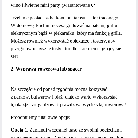
wino i świetne mini party gwarantowane 🙂
Jeżeli nie posiadasz balkonu ani tarasu – nic straconego.
W domowej kuchni możesz grillować na patelni, grillu
elektrycznym bądź w piekarniku, który ma funkcję grilla.
Możesz również wykorzystać opiekacze i tostery, aby
przygotować pyszne tosty i tortille – ach ten ciągnący się
ser!
2. Wyprawa rowerowa lub spacer
Na szczęście od ponad tygodnia można korzystać
z parków, bulwarów i plaż, dlatego warto wykorzystać
tę okazję i zorganizować prawdziwą wycieczkę rowerową!
Proponujemy tutaj dwie opcje:
Opcja 1.
Zaplanuj wcześniej trasę ze swoimi pociechami
na papierowej mapie. Zaufaj nam – same planowanie drogi