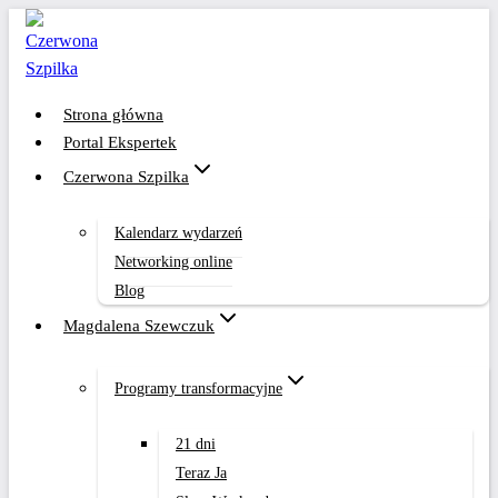
Przejdź
do
treści
Strona główna
Portal Ekspertek
Czerwona Szpilka
Kalendarz wydarzeń
Networking online
Blog
Magdalena Szewczuk
Programy transformacyjne
21 dni
Teraz Ja