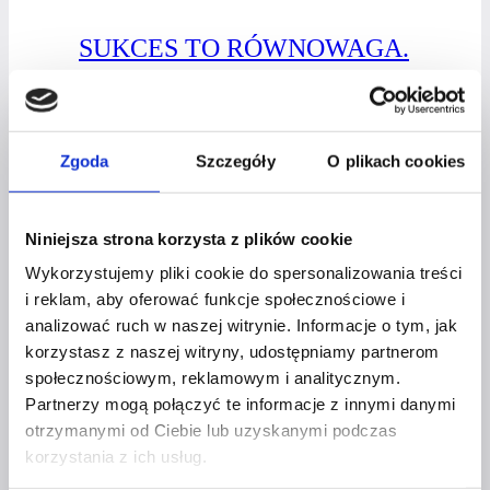
SUKCES TO RÓWNOWAGA.
GDZIE SZUKAĆ SPEŁNIENIA?
Przez
Magdalena Szewczuk
7 czerwca 2020
8 czerwca
Zgoda
Szczegóły
O plikach cookies
2020
Sukces
Dowiedz się więcej
Niniejsza strona korzysta z plików cookie
to równowaga.
Wykorzystujemy pliki cookie do spersonalizowania treści
Gdzie
i reklam, aby oferować funkcje społecznościowe i
szukać
analizować ruch w naszej witrynie. Informacje o tym, jak
spełnienia?
korzystasz z naszej witryny, udostępniamy partnerom
OKIEM EKSPERTA
społecznościowym, reklamowym i analitycznym.
Partnerzy mogą połączyć te informacje z innymi danymi
„NIE MAM CZASU” –
otrzymanymi od Ciebie lub uzyskanymi podczas
CZY TO TAKŻE TWOJA
korzystania z ich usług.