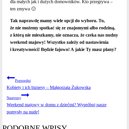
dla małych jak i dużych domowników. Kto przegrywa –
ten zmywa 🙂
Tak naprawdę mamy wiele opcji do wyboru. To,
że nie możemy spotkać się ze znajomymi albo rodziną,
z którą nie mieszkamy, nie oznacza, że czeka nas nudny
weekend majowy! Wszystko zależy od nastawienia
i kreatywności! Będzie fajowo! A jakie Ty masz plany?
NAWIGACJA
Poprzedni
Kobiety i ich biznesy – Małgorzata Żukowska
WPISU
Następny
Weekend majowy w domu z dziećmi? Wypróbuj nasze
pomysły na nudę!
PODOBNE WPISY