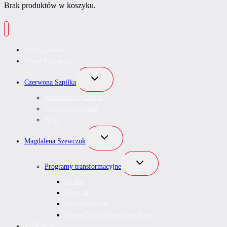
Brak produktów w koszyku.
Strona główna
Portal Ekspertek
Przełącz
Czerwona Szpilka
menu
podrzędne
Kalendarz wydarzeń
Networking online
Blog
Przełącz
Magdalena Szewczuk
menu
podrzędne
Przełącz
Programy transformacyjne
menu
podrzędne
21 dni
Teraz Ja
Slow Weekend
MasterClassy Inspirująca Kawa
VIBEletter