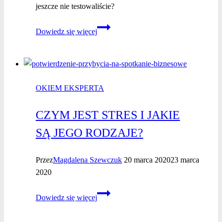
jeszcze nie testowaliście?
Weekend
Dowiedz się więcej
majowy
w domu
z dziećmi?
Wypróbuj
OKIEM EKSPERTA
nasze
pomysły
CZYM JEST STRES I JAKIE
na nudę!
SĄ JEGO RODZAJE?
Przez
Magdalena Szewczuk
20 marca 2020
23 marca
2020
Czym
Dowiedz się więcej
jest
stres