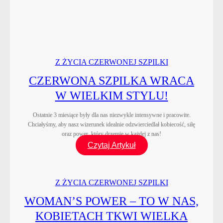
–
Koktajl
emocji
dla
Niej
Z ŻYCIA CZERWONEJ SZPILKI
i dla
Niego”
CZERWONA SZPILKA WRACA
W WIELKIM STYLU!
Ostatnie 3 miesiące były dla nas niezwykle intensywne i pracowite.
Chciałyśmy, aby nasz wizerunek idealnie odzwierciedlał kobiecość, siłę
oraz power, który drzemie w każdej z nas!
Czerwona
Czytaj Artykuł
Szpilka
wraca
w wielkim
Z ŻYCIA CZERWONEJ SZPILKI
stylu!
WOMAN’S POWER – TO W NAS,
KOBIETACH TKWI WIELKA