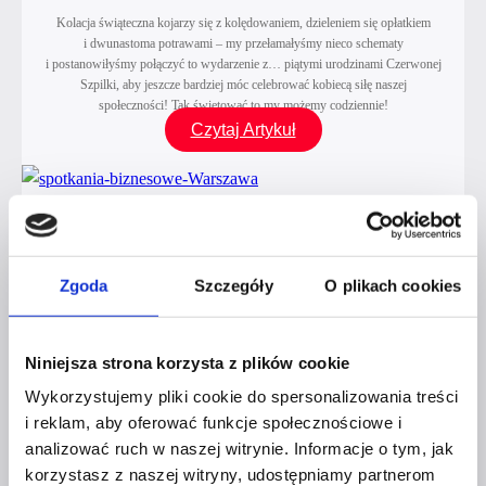
Kolacja świąteczna kojarzy się z kolędowaniem, dzieleniem się opłatkiem
i dwunastoma potrawami – my przełamałyśmy nieco schematy
i postanowiłyśmy połączyć to wydarzenie z… piątymi urodzinami Czerwonej
Szpilki, aby jeszcze bardziej móc celebrować kobiecą siłę naszej
społeczności! Tak świętować to my możemy codziennie!
Kolacja
Czytaj Artykuł
Świąteczna
&
5
Urodziny
Czerwonej
Zgoda
Szczegóły
O plikach cookies
Szpilki,
czyli
idealne
Niniejsza strona korzysta z plików cookie
zakończenie
Wykorzystujemy pliki cookie do spersonalizowania treści
kolejnego,
i reklam, aby oferować funkcje społecznościowe i
kobiecego
analizować ruch w naszej witrynie. Informacje o tym, jak
roku
korzystasz z naszej witryny, udostępniamy partnerom