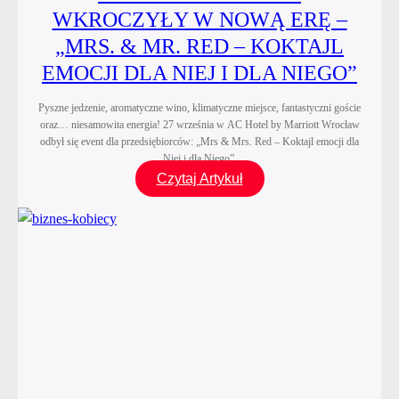
WKROCZYŁY W NOWĄ ERĘ –
„MRS. & MR. RED – KOKTAJL
EMOCJI DLA NIEJ I DLA NIEGO”
Pyszne jedzenie, aromatyczne wino, klimatyczne miejsce, fantastyczni goście
oraz… niesamowita energia! 27 września w AC Hotel by Marriott Wrocław
odbył się event dla przedsiębiorców: „Mrs & Mrs. Red – Koktajl emocji dla
Niej i dla Niego”.
Czerwone
Czytaj Artykuł
Szpilki
wkroczyły
w nową
erę
–
„Mrs.
&
Mr.
Red