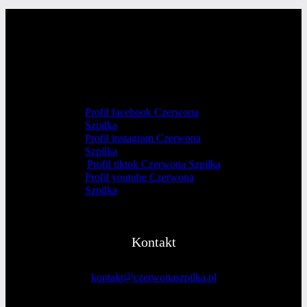
Page
i 4
WPISÓW
urodziny
Czerwonej
Szpilki
–
relacja
Profil facebook Czerwona
Szpilka
Profil instagram Czerwona
Szpilka
Profil tiktok Czerwona Szpilka
Profil youtube Czerwona
Szpilka
Kontakt
kontakt@czerwonaszpilka.pl