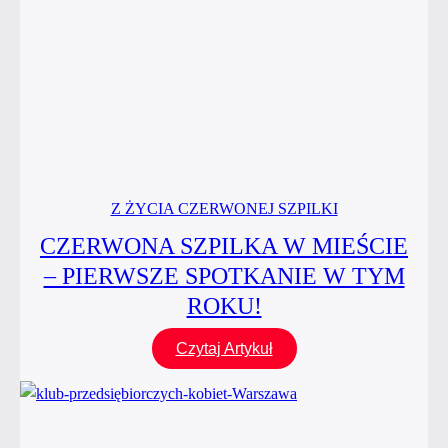
Z ŻYCIA CZERWONEJ SZPILKI
CZERWONA SZPILKA W MIEŚCIE
– PIERWSZE SPOTKANIE W TYM
ROKU!
Czerwona
Czytaj Artykuł
Szpilka
w Mieście
–
pierwsze