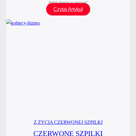
będzie dopiero w styczniu!
Ostatnie
Czytaj Artykuł
spotkanie
z cyklu
„Czerwona
Szpilka
w Mieście”
w tym
roku!
Z ŻYCIA CZERWONEJ SZPILKI
CZERWONE SZPILKI