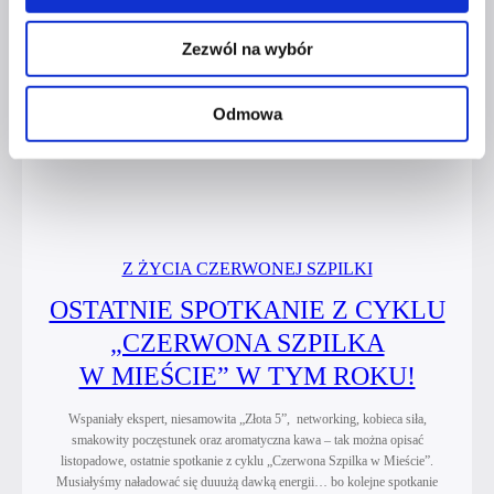
–
Zezwól na wybór
projektu
wspierającego
kobiety
Odmowa
dotknięte
przemocą
Z ŻYCIA CZERWONEJ SZPILKI
OSTATNIE SPOTKANIE Z CYKLU
„CZERWONA SZPILKA
W MIEŚCIE” W TYM ROKU!
Wspaniały ekspert, niesamowita „Złota 5”, networking, kobieca siła,
smakowity poczęstunek oraz aromatyczna kawa – tak można opisać
listopadowe, ostatnie spotkanie z cyklu „Czerwona Szpilka w Mieście”.
Musiałyśmy naładować się duuużą dawką energii… bo kolejne spotkanie