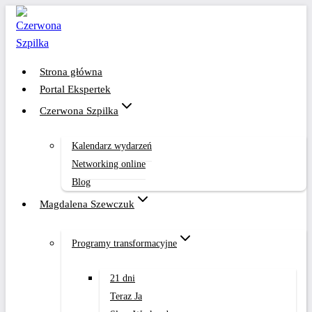
Przejdź
do
treści
Strona główna
Portal Ekspertek
Czerwona Szpilka
Kalendarz wydarzeń
Networking online
Blog
Magdalena Szewczuk
Programy transformacyjne
21 dni
Teraz Ja