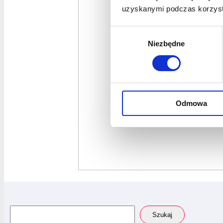
uzyskanymi podczas korzysta
Wybór
Niezbędne
zgody
Odmowa
Szukaj
Szukaj