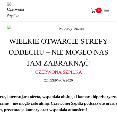
Przejdź
do
0
treści
WIELKIE OTWARCIE STREFY
ODDECHU – NIE MOGŁO NAS
TAM ZABRAKNĄĆ!
CZERWONA SZPILKA
22 CZERWCA 2020
trze, interesująca oferta, wspaniała obsługa i komora hiperbaryc
zenie – nie mogło zabraknąć Czerwonej Szpilki podczas otwarcia
rt, prezentacja komory oraz wspaniała atmosfera!