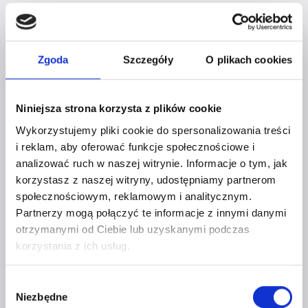
Zgoda
Szczegóły
O plikach cookies
Niniejsza strona korzysta z plików cookie
Wykorzystujemy pliki cookie do spersonalizowania treści
i reklam, aby oferować funkcje społecznościowe i
analizować ruch w naszej witrynie. Informacje o tym, jak
korzystasz z naszej witryny, udostępniamy partnerom
społecznościowym, reklamowym i analitycznym.
Partnerzy mogą połączyć te informacje z innymi danymi
OSTATNIE SPOTKANIE Z CYKLU
otrzymanymi od Ciebie lub uzyskanymi podczas
„CZERWONA SZPILKA W MIEŚCIE”
korzystania z ich usług.
W TYM ROKU!
Wybór
Przez
Czerwona Szpilka
13 listopada 2019
Niezbędne
zgody