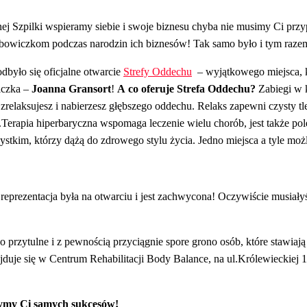
ej Szpilki wspieramy siebie i swoje biznesu chyba nie musimy Ci pr
owiczkom podczas narodzin ich biznesów! Tak samo było i tym raze
było się oficjalne otwarcie
Strefy Oddechu
– wyjątkowego miejsca, kt
iczka –
Joanna Gransort
!
A co oferuje Strefa Oddechu?
Zabiegi w 
 zrelaksujesz i nabierzesz głębszego oddechu. Relaks zapewni czysty t
Terapia hiperbaryczna wspomaga leczenie wielu chorób, jest także p
ystkim, którzy dążą do zdrowego stylu życia. Jedno miejsca a tyle moż
reprezentacja była na otwarciu i jest zachwycona! Oczywiście musiał
o przytulne i z pewnością przyciągnie spore grono osób, które stawiają
ajduje się w Centrum Rehabilitacji Body Balance, na ul.Królewieckiej 1
zymy Ci samych sukcesów!