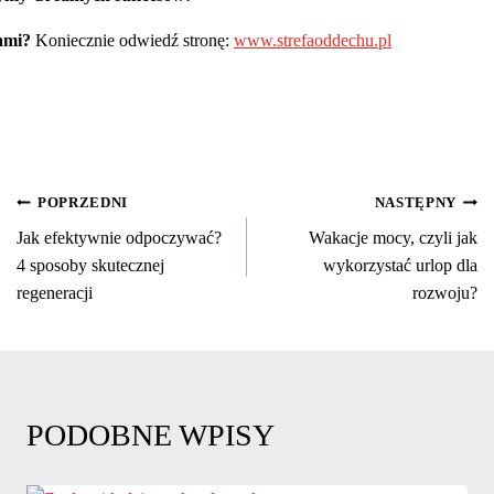
ami?
Koniecznie odwiedź stronę:
www.strefaoddechu.pl
NAWIGACJA
POPRZEDNI
NASTĘPNY
Jak efektywnie odpoczywać?
Wakacje mocy, czyli jak
WPISU
4 sposoby skutecznej
wykorzystać urlop dla
regeneracji
rozwoju?
PODOBNE WPISY