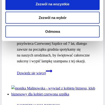
Zezwól na wszystkie
Przez
Czerwona Szpilka
26 grudnia 2021
26 grudnia
2021
Zezwól na wybór
Jako klub biznesowy na co dzień wspieramy
Odmowa
i promujemy kobiece biznesy, a także inspirujemy
kobiety, by chciały od życia więcej. Ta idea
przyświeca Czerwonej Szpilce od 7 lat, dlatego
zawsze na początku grudnia spotykamy się
na naszych urodzinach, by świętować całoroczne
sukcesy i wypić lampkę szampana z tej okazji.
7.
Dowiedz się więcej
urodziny
Czerwonej
Szpilki!