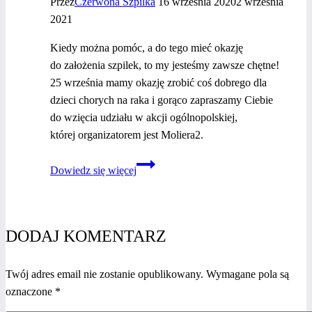
Przez
Czerwona Szpilka
16 września 2020
2 września
2021
Kiedy można pomóc, a do tego mieć okazję
do założenia szpilek, to my jesteśmy zawsze chętne!
25 września mamy okazję zrobić coś dobrego dla
dzieci chorych na raka i gorąco zapraszamy Ciebie
do wzięcia udziału w akcji ogólnopolskiej,
której organizatorem jest Moliera2.
Dzień
Dowiedz się więcej
Szpilek!
25
września
zakładamy
DODAJ KOMENTARZ
szpilki
i…
Twój adres email nie zostanie opublikowany.
Wymagane pola są
pomagamy
oznaczone
*
dzieciom