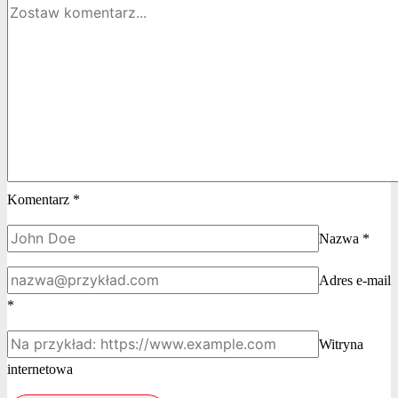
chorym
na raka!
Komentarz
*
Nazwa
*
Adres e-mail
*
Witryna
internetowa