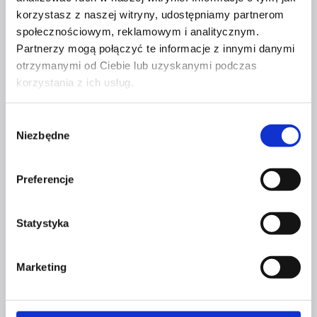
korzystasz z naszej witryny, udostępniamy partnerom
NAGRODY DO BUDOWANIA
społecznościowym, reklamowym i analitycznym.
KONKURENCYJNEJ
Partnerzy mogą połączyć te informacje z innymi danymi
otrzymanymi od Ciebie lub uzyskanymi podczas
PRZEWAGI?
korzystania z ich usług.
Przez
Kasia Gostrowska
14 października 2024
14
Wybór
października 2024
Niezbędne
zgody
Jak
Dowiedz się więcej
wykorzystać
Preferencje
nagrody
do budowania
Statystyka
konkurencyjnej
Z ŻYCIA CZERWONEJ SZPILKI
przewagi?
Marketing
7. URODZINY CZERWONEJ
SZPILKI!