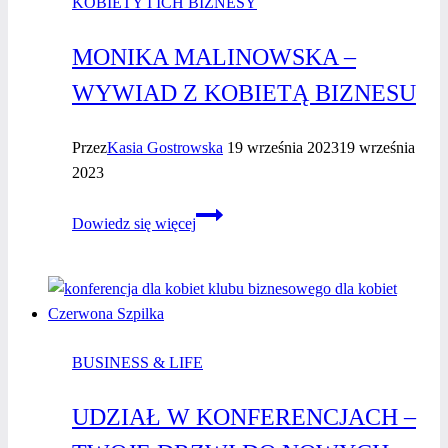
KOBIETY I ICH BIZNESY
MONIKA MALINOWSKA –
WYWIAD Z KOBIETĄ BIZNESU
Przez
Kasia Gostrowska
19 września 2023
19 września
2023
Monika
Dowiedz się więcej
Malinowska
–
wywiad
z kobietą
biznesu
BUSINESS & LIFE
UDZIAŁ W KONFERENCJACH –