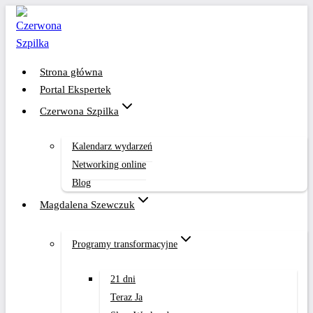
Przejdź
do
treści
Strona główna
Portal Ekspertek
Czerwona Szpilka
Kalendarz wydarzeń
Networking online
Blog
Magdalena Szewczuk
Programy transformacyjne
21 dni
Teraz Ja