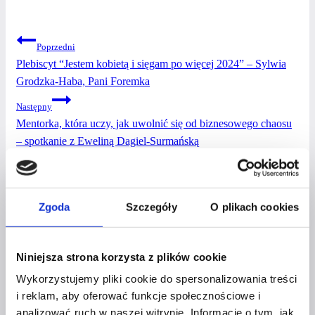
NAWIGACJA
Poprzedni
Plebiscyt “Jestem kobietą i sięgam po więcej 2024” – Sylwia
WPISU
Grodzka-Haba, Pani Foremka
Następny
Mentorka, która uczy, jak uwolnić się od biznesowego chaosu
– spotkanie z Eweliną Dagiel-Surmańską
PODOBNE WPISY
Zgoda
Szczegóły
O plikach cookies
Niniejsza strona korzysta z plików cookie
BUSINESS & LIFE
Wykorzystujemy pliki cookie do spersonalizowania treści
i reklam, aby oferować funkcje społecznościowe i
JAK WYKORZYSTAĆ
analizować ruch w naszej witrynie. Informacje o tym, jak