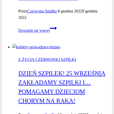
Przez
Czerwona Szpilka
8 grudnia 2022
9 grudnia
2022
Jak
Dowiedz się więcej
skutecznie
podsumować
rok?
Z ŻYCIA CZERWONEJ SZPILKI
DZIEŃ SZPILEK! 25 WRZEŚNIA
ZAKŁADAMY SZPILKI I…
POMAGAMY DZIECIOM
CHORYM NA RAKA!