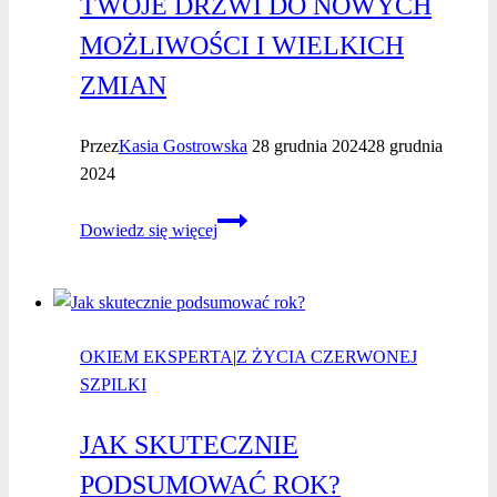
TWOJE DRZWI DO NOWYCH
MOŻLIWOŚCI I WIELKICH
ZMIAN
Przez
Kasia Gostrowska
28 grudnia 2024
28 grudnia
2024
Udział
Dowiedz się więcej
w konferencjach
–
Twoje drzwi
do nowych
OKIEM EKSPERTA
możliwości
|
Z ŻYCIA CZERWONEJ
SZPILKI
i wielkich
zmian
JAK SKUTECZNIE
PODSUMOWAĆ ROK?