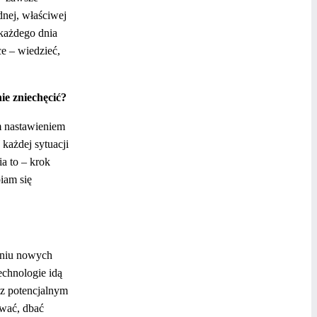
nej, właściwej
 każdego dnia
ce – wiedzieć,
ie zniechęcić?
ym nastawieniem
każdej sytuacji
a to – krok
iam się
aniu nowych
echnologie idą
 z potencjalnym
wać, dbać