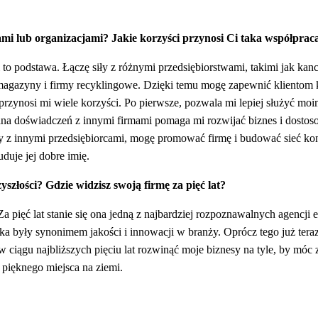
mi lub organizacjami? Jakie korzyści przynosi Ci taka współprac
o podstawa. Łączę siły z różnymi przedsiębiorstwami, takimi jak kanc
e, magazyny i firmy recyklingowe. Dzięki temu mogę zapewnić kliento
rzynosi mi wiele korzyści. Po pierwsze, pozwala mi lepiej służyć moi
iana doświadczeń z innymi firmami pomaga mi rozwijać biznes i dosto
cy z innymi przedsiębiorcami, mogę promować firmę i budować sieć ko
duje jej dobre imię.
szłości? Gdzie widzisz swoją firmę za pięć lat?
 pięć lat stanie się ona jedną z najbardziej rozpoznawalnych agencji
rka były synonimem jakości i innowacji w branży. Oprócz tego już tera
 ciągu najbliższych pięciu lat rozwinąć moje biznesy na tyle, by móc 
 pięknego miejsca na ziemi.