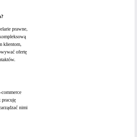
a?
elarie prawne,
m kompleksową
m klientom,
sowywać ofertę
ntaktów.
 e-commerce
z pracuję
zarządzać nimi