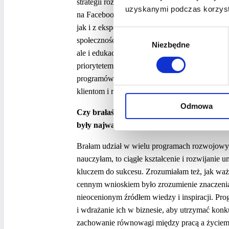
strategii rozwoju. Koncentruję się na stałym 
uzyskanymi podczas korzysta
na Facebooku oraz Instagram. Każda z nich to u
jak i z ekspertami z różnych branż, pozwalają
Wybór
społecznościowych kluczowe są konsekwencja i 
Niezbędne
zgody
ale i edukacyjne, aby moi obserwatorzy mogli 
priorytetem. Ponadto ciągle uczymy się obsługi
programów wspierających naszą pracę. To daje 
klientom i rozwijać firmę.
Odmowa
Czy brałaś udział w jakichś programach roz
były najważniejsze wnioski, które z nich wy
Brałam udział w wielu programach rozwojowych
nauczyłam, to ciągłe kształcenie i rozwijanie u
kluczem do sukcesu. Zrozumiałam też, jak wa
cennym wnioskiem było zrozumienie znaczenia s
nieocenionym źródłem wiedzy i inspiracji. Pro
i wdrażanie ich w biznesie, aby utrzymać konku
zachowanie równowagi między pracą a życiem 