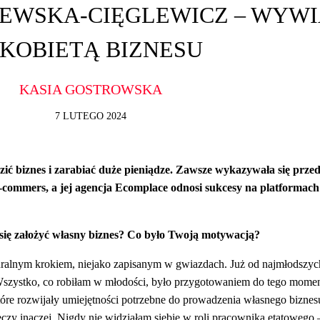
EWSKA-CIĘGLEWICZ – WYW
 KOBIETĄ BIZNESU
KASIA GOSTROWSKA
7 LUTEGO 2024
zić biznes i zarabiać duże pieniądze. Zawsze wykazywała się przed
e e-commers, a jej agencja Ecomplace odnosi sukcesy na platformach
ś się założyć własny biznes? Co było Twoją motywacją?
uralnym krokiem, niejako zapisanym w gwiazdach. Już od najmłodszych
 Wszystko, co robiłam w młodości, było przygotowaniem do tego mome
óre rozwijały umiejętności potrzebne do prowadzenia własnego biznes
czy inaczej. Nigdy nie widziałam siebie w roli pracownika etatowego