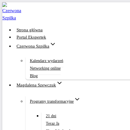
Przejdź
do
treści
Strona główna
Portal Ekspertek
Czerwona Szpilka
Kalendarz wydarzeń
Networking online
Blog
Magdalena Szewczuk
Programy transformacyjne
21 dni
Teraz Ja