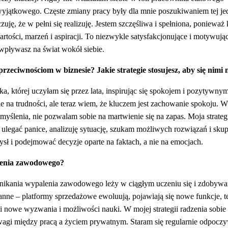
yjątkowego. Częste zmiany pracy były dla mnie poszukiwaniem tej jed
zuję, że w pełni się realizuję. Jestem szczęśliwa i spełniona, ponieważ
rtości, marzeń i aspiracji. To niezwykle satysfakcjonujące i motywują
 wpływasz na świat wokół siebie.
rzeciwnościom w biznesie? Jakie strategie stosujesz, aby się nimi n
a, której uczyłam się przez lata, inspirując się spokojem i pozytywn
na trudności, ale teraz wiem, że kluczem jest zachowanie spokoju. W 
myślenia, nie pozwalam sobie na martwienie się na zapas. Moja strategi
ulegać panice, analizuję sytuację, szukam możliwych rozwiązań i skup
ysł i podejmować decyzje oparte na faktach, a nie na emocjach.
alenia zawodowego?
nikania wypalenia zawodowego leży w ciągłym uczeniu się i zdobyw
tanne – platformy sprzedażowe ewoluują, pojawiają się nowe funkcje, t
i nowe wyzwania i możliwości nauki. W mojej strategii radzenia sobie
gi między pracą a życiem prywatnym. Staram się regularnie odpoczy