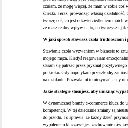
czułam, że mogę więcej, że mam w sobie coś w
ścieżki. Teraz, prowadząc własną działalność, c
tworzę coś, co jest odzwierciedleniem moich wa
że masz realny wpływ na to, co tworzysz i jak
W jaki sposób stawiasz czoła trudnościom i p
Stawianie czoła wyzwaniom w biznesie to sztuk
mojego męża. Kiedyś reagowałam emocjonalnie 
staram się patrzeć przez pryzmat pozytywnego 
po kroku. Gdy napotykam przeszkodę, zamiast 
na działaniu. Pozwala mi to utrzymać jasny um
Jakie strategie stosujesz, aby uniknąć wyp
W dynamicznej branży e-commerce klucz do u
kompetencji. W tej dziedzinie zmiany są nieus
do przodu. To sprawia, że każdy dzień przynos
wypaleniem kluczowe jest zachowanie równowa