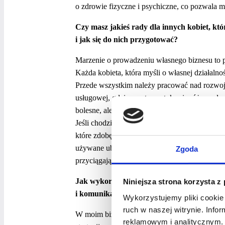
o zdrowie fizyczne i psychiczne, co pozwala m
Czy masz jakieś rady dla innych kobiet, k
i jak się do nich przygotować?
Marzenie o prowadzeniu własnego biznesu to po
Każda kobieta, która myśli o własnej działalno
Przede wszystkim należy pracować nad rozwoje
usługowej, gdzie często spotyka się różnorod
bolesne, ale dzięki wsparciu bliskich i pracy 
Jeśli chodzi o pierwsze kroki w biznesie, to tr
które zdobędziesz, będzie bezcenne. Na przykład
używane ubrania na Vinted. To świetny sposób,
Zgoda
przyciągające opisy. Ta wiedza i doświadczeni
Jak wykorzystujesz media społecznościowe 
Niniejsza strona korzysta z
i komunikacji z klientami?
Wykorzystujemy pliki cookie 
ruch w naszej witrynie. Inf
W moim biznesie media społecznościowe i nowo
reklamowym i analitycznym. 