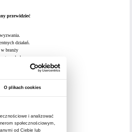
nny przewidzieć
o wyzwania.
entnych działań.
e w branży
entarze były
nioną krytyką.
oświadczenie,
rostszego, jak
 i pisać
O plikach cookies
zą skalę.
su
ołecznościowe i analizować
artnerom społecznościowym,
nty naszej
anymi od Ciebie lub