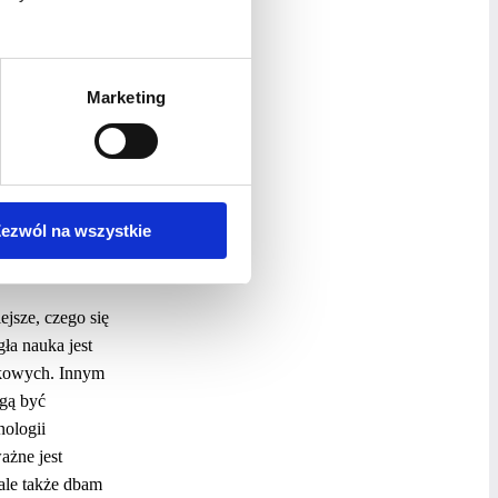
page
y, zarówno solo,
 interesujące,
Marketing
gi jest moim
óżnych
piej służyć
ezwól na wszystkie
i tak, jakie
jsze, czego się
gła nauka jest
nkowych. Innym
ogą być
nologii
ażne jest
ale także dbam