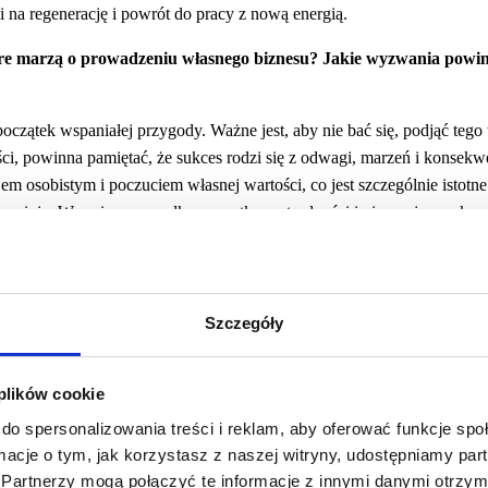
i na regenerację i powrót do pracy z nową energią.
tóre marzą o prowadzeniu własnego biznesu? Jakie wyzwania powi
czątek wspaniałej przygody. Ważne jest, aby nie bać się, podjąć teg
ści, powinna pamiętać, że sukces rodzi się z odwagi, marzeń i konsekw
m osobistym i poczuciem własnej wartości, co jest szczególnie istotn
ne opinie. W moim przypadku początkowe trudności i nieprzyjemne kom
nad sobą nauczyłam się wierzyć w siebie i nie przejmować się nieuzasad
zeba po prostu zacząć. Nawet jeśli pierwsze próby nie będą idealne to d
, jeśli interesuje Cię sprzedaż online, spróbuj najpierw sprzedać coś p
 aby nauczyć się technik sprzedaży, robić skuteczne zdjęcia produktów
Szczegóły
e będą nieocenione, gdy zdecydujesz się rozwijać swój biznes na więks
i nowoczesne narzędzia technologiczne do promocji swojego bizne
 plików cookie
do spersonalizowania treści i reklam, aby oferować funkcje sp
ormacje o tym, jak korzystasz z naszej witryny, udostępniamy p
czesne narzędzia technologiczne to nie tylko pomocnicy, ale fundame
Partnerzy mogą połączyć te informacje z innymi danymi otrzym