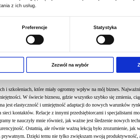
prowadzeniu kanałów na takich platformach jak YouTube, Linkedin, fan
nia z ich usług.
nikalna szansa na dialog z klientami i promocję firmy. Regularne live’
 mi prezentować wiedzę i budować zaufanie. W działaniach na mediach
systematyczność. Dążę do tego, aby publikowane treści były nie tylko
Preferencje
Statystyka
z nich czerpać wiedzę. Edukacja klientów w obszarze sprzedaży i obsłu
 nowych narzędzi i chętnie korzystamy ze sztucznej inteligencji oraz r
możliwość nieustannego rozwijania i ulepszania działań, aby jeszcze le
Zezwól na wybór
Z
wojowych lub szkoleniach, które miały wpływ na Twój biznes? Jeśl
ciągnęłaś?
 i szkoleniach, które miały ogromny wpływ na mój biznes. Najważnie
miejętności. W świecie biznesu, gdzie wszystko szybko się zmienia, cią
żna jest elastyczność i umiejętność adaptacji do nowych warunków ry
ieci kontaktów. Relacje z innymi przedsiębiorcami i specjalistami m
gramy te nauczyły mnie również, jak ważne jest śledzenie nowych tech
rencyjność. Ostatnią, ale równie ważną lekcją było zrozumienie, jak w
prywatnym. Dzięki temu nie tylko zwiększam swoją produktywność, 