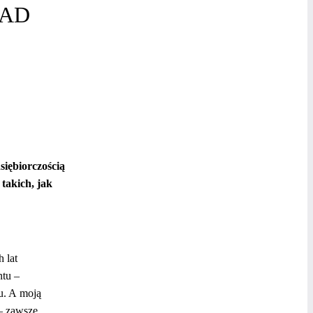
IAD
siębiorczością
 takich, jak
 lat
ntu –
u. A moją
 – zawsze