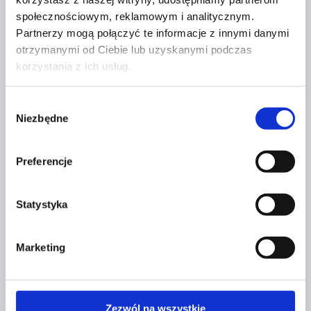
klientom rozgryźć i dopilnować wypełnienia skomplikowanych obowiązków
społecznościowym, reklamowym i analitycznym.
finansowych w ich firmie. Przy nich księgowość i dokumentacja nie jest już
Partnerzy mogą połączyć te informacje z innymi danymi
taka straszna. Energię czerpie ze swoich pasji i z niesienia pomocy innym,
a trudności w biznesie dla niej nie istnieją….
otrzymanymi od Ciebie lub uzyskanymi podczas
Kobiety
Czytaj Artykuł
korzystania z ich usług.
i ich
biznesy
Wybór
–
Niezbędne
zgody
wywiad
z Joanną
Preferencje
Olczyk
Statystyka
Marketing
Zezwól na wszystkie