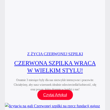
Z ŻYCIA CZERWONEJ SZPILKI
CZERWONA SZPILKA WRACA
W WIELKIM STYLU!
Ostatnie 3 miesiące były dla nas niezwykle intensywne i pracowite.
Chciałyśmy, aby nasz wizerunek idealnie odzwierciedlał kobiecość, siłę
oraz power, który drzemie w każdej z nas!
Czerwona
Czytaj Artykuł
Szpilka
wraca