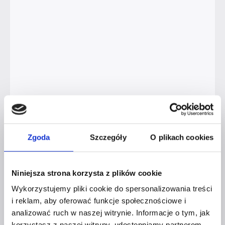
profesjonalnych
zdjęć
Zgoda
Szczegóły
O plikach cookies
KOBIETY I ICH BIZNESY
KOBIETY I ICH BIZNESY –
Niniejsza strona korzysta z plików cookie
WYWIAD Z JOANNĄ OLCZYK
Wykorzystujemy pliki cookie do spersonalizowania treści
i reklam, aby oferować funkcje społecznościowe i
Kobieta Przedsiębiorcza w pełni znaczenia tego słowa – tak można nazwać
analizować ruch w naszej witrynie. Informacje o tym, jak
Joannę Olczyk – kolejną bohaterkę naszego cyklu wywiadów. Na co dzień
prowadzi firmę „Starlit”, w której, wraz ze swoim zespołem, pomaga
korzystasz z naszej witryny, udostępniamy partnerom