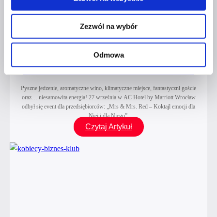
Z ŻYCIA CZERWONEJ SZPILKI
CZERWONE SZPILKI
Zezwól na wybór
WKROCZYŁY W NOWĄ ERĘ –
„MRS. & MR. RED – KOKTAJL
Odmowa
EMOCJI DLA NIEJ I DLA NIEGO”
Pyszne jedzenie, aromatyczne wino, klimatyczne miejsce, fantastyczni goście
oraz… niesamowita energia! 27 września w AC Hotel by Marriott Wrocław
odbył się event dla przedsiębiorców: „Mrs & Mrs. Red – Koktajl emocji dla
Niej i dla Niego”.
Czerwone
Czytaj Artykuł
Szpilki
wkroczyły
w nową
erę
–
„Mrs.
&