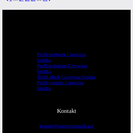
STRONICOWANIE
–
Page
Page
to w nas,
WPISÓW
kobietach
tkwi
wielka
siła!
Profil facebook Czerwona
Szpilka
Profil instagram Czerwona
Szpilka
Profil tiktok Czerwona Szpilka
Profil youtube Czerwona
Szpilka
Kontakt
kontakt@czerwonaszpilka.pl