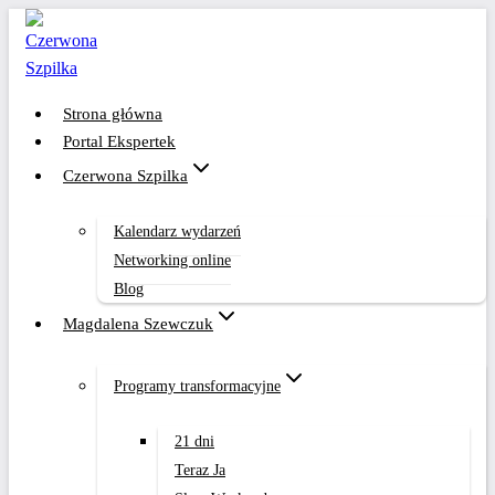
Przejdź
do
treści
Strona główna
Portal Ekspertek
Czerwona Szpilka
Kalendarz wydarzeń
Networking online
Blog
Magdalena Szewczuk
Programy transformacyjne
21 dni
Teraz Ja