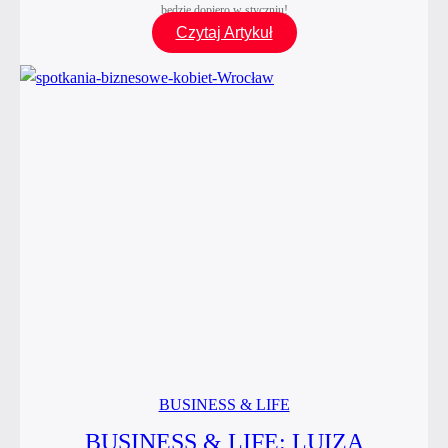
będzie dopiero w styczniu!
Ostatnie
Czytaj Artykuł
spotkanie
z cyklu
„Czerwona
Szpilka
w Mieście”
w tym
roku!
BUSINESS & LIFE
BUSINESS & LIFE: LUIZA