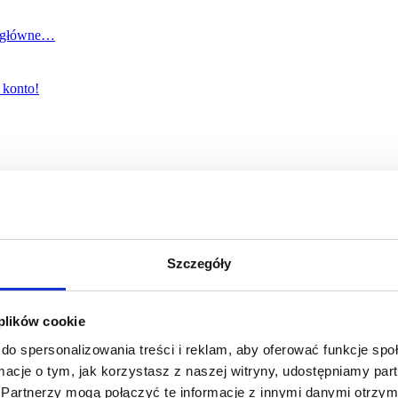
y główne…
 konto!
Szczegóły
DOWAĆ INSTAGRAMA! 3 GRZECHY GŁÓ
 plików cookie
do spersonalizowania treści i reklam, aby oferować funkcje sp
ormacje o tym, jak korzystasz z naszej witryny, udostępniamy p
Partnerzy mogą połączyć te informacje z innymi danymi otrzym