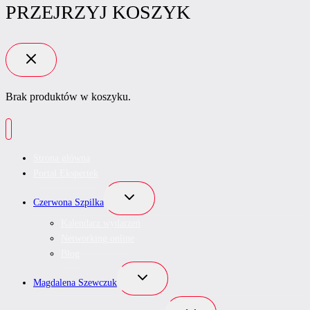
PRZEJRZYJ KOSZYK
Brak produktów w koszyku.
Strona główna
Portal Ekspertek
Przełącz
Czerwona Szpilka
menu
podrzędne
Kalendarz wydarzeń
Networking online
Blog
Przełącz
Magdalena Szewczuk
menu
podrzędne
Przełącz