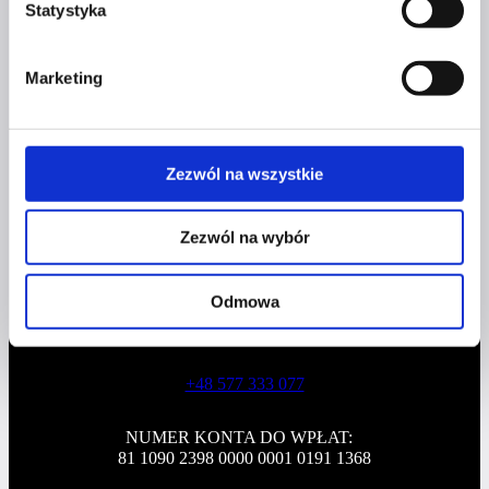
Statystyka
sposoby
na osiąganie
Profil facebook Czerwona
celów
Marketing
Szpilka
Profil instagram Czerwona
Szpilka
Profil tiktok Czerwona Szpilka
Profil youtube Czerwona
Zezwól na wszystkie
Szpilka
Zezwól na wybór
Kontakt
Odmowa
kontakt@czerwonaszpilka.pl
+48 577 333 077
NUMER KONTA DO WPŁAT:
81 1090 2398 0000 0001 0191 1368