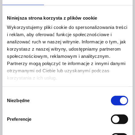
za krótka. Często bywa jednak, że choć byliśmy zajęci
wieloma tematami, pod koniec dnia miewamy
Niniejsza strona korzysta z plików cookie
uczucie, że nic wartościowego nie udało nam się
Wykorzystujemy pliki cookie do spersonalizowania treści
zrobić. Zaraz po tym przychodzi weryfikacja naszych
i reklam, aby oferować funkcje społecznościowe i
działań w postaci efektów – zadowalających lub nie.
analizować ruch w naszej witrynie. Informacje o tym, jak
Jak więc jak zarządzać swoim czasem, aby nie mieć
korzystasz z naszej witryny, udostępniamy partnerom
uczucia, że przecieka nam przez palce? W jaki sposób
społecznościowym, reklamowym i analitycznym.
zacząć efektywnie wywiązywać się ze swoich
Partnerzy mogą połączyć te informacje z innymi danymi
obowiązków?
otrzymanymi od Ciebie lub uzyskanymi podczas
korzystania z ich usług.
Metoda
Dowiedz się więcej
SMART,
Wybór
zasada
Niezbędne
zgody
Pareto,
filozofia
KAIZEN
Preferencje
–
poznaj