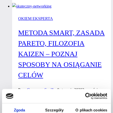
decyzji
zwiększasz
OKIEM EKSPERTA
swoją
pewność
METODA SMART, ZASADA
siebie?
PARETO, FILOZOFIA
KAIZEN – POZNAJ
SPOSOBY NA OSIĄGANIE
CELÓW
Przez
Czerwona Szpilka
9 stycznia 2020
2 września
2021
Każdego dnia robimy mnóstwo rzeczy. Jesteśmy
Zgoda
Szczegóły
O plikach cookies
w ciągłym biegu, a doba codziennie okazuje się