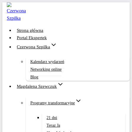
Przejdź
do
treści
Strona główna
Portal Ekspertek
Czerwona Szpilka
Kalendarz wydarzeń
Networking online
Blog
Magdalena Szewczuk
Programy transformacyjne
21 dni
Teraz Ja