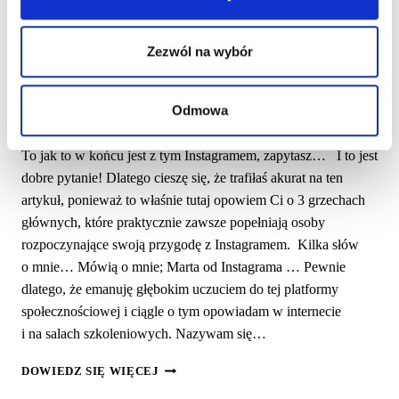
A JAK NIE BUDOWAĆ
INSTAGRAMA! 3 GRZECHY
Zezwól na wybór
GŁÓWNE…
Odmowa
Przez
Magdalena Szewczuk
11 marca 2021
To jak to w końcu jest z tym Instagramem, zapytasz… I to jest
dobre pytanie! Dlatego cieszę się, że trafiłaś akurat na ten
artykuł, ponieważ to właśnie tutaj opowiem Ci o 3 grzechach
głównych, które praktycznie zawsze popełniają osoby
rozpoczynające swoją przygodę z Instagramem. Kilka słów
o mnie… Mówią o mnie; Marta od Instagrama … Pewnie
dlatego, że emanuję głębokim uczuciem do tej platformy
społecznościowej i ciągle o tym opowiadam w internecie
i na salach szkoleniowych. Nazywam się…
JAK
DOWIEDZ SIĘ WIĘCEJ
BUDOWAĆ