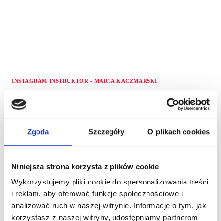
INSTAGRAM INSTRUKTOR - MARTA KACZMARSKI
ZWIĘKSZ ZASIĘG SWOICH
POSTÓW NA INSTAGRAMIE!
Zgoda
Szczegóły
O plikach cookies
JAK TO ZROBIĆ? – STUDIUM
PRZYPADKU
Niniejsza strona korzysta z plików cookie
Wykorzystujemy pliki cookie do spersonalizowania treści
Przez
Magdalena Szewczuk
11 marca 2021
i reklam, aby oferować funkcje społecznościowe i
ZWIĘKSZ
analizować ruch w naszej witrynie. Informacje o tym, jak
DOWIEDZ SIĘ WIĘCEJ
ZASIĘG
korzystasz z naszej witryny, udostępniamy partnerom