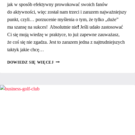
jak w sposób efektywny prowokować swoich fanów
do aktywności, więc został nam trzeci i zarazem najważniejszy
punkt, czyli… porzucenie myślenia o tym, że tylko „duże”
ma szansę na sukces! Absolutnie nie❗️ Jeśli udało zastosować
Ci się moją wiedzę w praktyce, to już zapewne zauważasz,
że coś się nie zgadza. Jest to zarazem jedna z najtrudniejszych
taktyk jakie chcę…
JAK
DOWIEDZ SIĘ WIĘCEJ
ROZWIJAĆ
SWOJĄ
MARKĘ
NA INSTAGRAMIE
–
NAWET
JEŻELI
MASZ
MAŁE
KONTO!