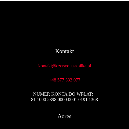
INSTAGRAM
A JAK
NIE BUDOWAĆ
INSTAGRAMA!
3
GRZECHY
GŁÓWNE…
Kontakt
kontakt@czerwonaszpilka.pl
+48 577 333 077
NUMER KONTA DO WPŁAT:
81 1090 2398 0000 0001 0191 1368
Adres