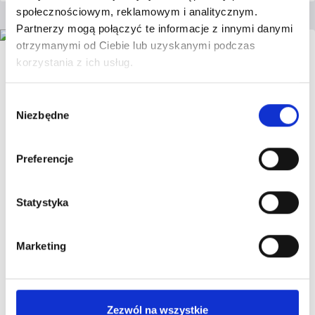
SWOICH
społecznościowym, reklamowym i analitycznym.
POSTÓW
Partnerzy mogą połączyć te informacje z innymi danymi
NA INSTAGRAMIE!
JAK
otrzymanymi od Ciebie lub uzyskanymi podczas
TO ZROBIĆ?
korzystania z ich usług.
–
STUDIUM
Wybór
PRZYPADKU
Niezbędne
zgody
Preferencje
Statystyka
Marketing
INSTAGRAM INSTRUKTOR - MARTA KACZMARSKI
JAK BUDOWAĆ INSTAGRAM
Zezwól na wszystkie