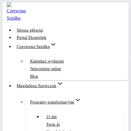
Przejdź
do
treści
Strona główna
Portal Ekspertek
Czerwona Szpilka
Kalendarz wydarzeń
Networking online
Blog
Magdalena Szewczuk
Programy transformacyjne
21 dni
Teraz Ja