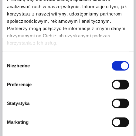
analizować ruch w naszej witrynie. Informacje o tym, jak
Woman’s
Dowiedz się więcej
korzystasz z naszej witryny, udostępniamy partnerom
Power
społecznościowym, reklamowym i analitycznym.
–
Partnerzy mogą połączyć te informacje z innymi danymi
to w nas,
otrzymanymi od Ciebie lub uzyskanymi podczas
kobietach
korzystania z ich usług.
tkwi
wielka
Wybór
siła!
Niezbędne
zgody
Profil facebook Czerwona
Preferencje
Szpilka
Profil instagram Czerwona
Szpilka
Statystyka
Profil tiktok Czerwona Szpilka
Profil youtube Czerwona
Szpilka
Marketing