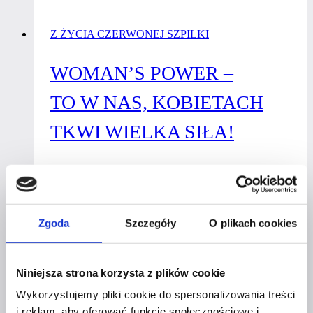
decyzji
Z ŻYCIA CZERWONEJ SZPILKI
zwiększasz
swoją
WOMAN’S POWER –
pewność
siebie?
TO W NAS, KOBIETACH
TKWI WIELKA SIŁA!
Przez
Czerwona Szpilka
16 maja 2019
30 sierpnia
2019
Jaka jest silna kobieta? Niezależna, wrażliwa, znająca
Zgoda
Szczegóły
O plikach cookies
swoje wartości, zalety, a także… największe słabości!
To taka, która uczy się na swoich błędach, brnie
do przodu i nigdy się nie poddaje. Silna kobieta
Niniejsza strona korzysta z plików cookie
nie podkopuje dołków pod innymi kobietami,
Wykorzystujemy pliki cookie do spersonalizowania treści
tylko motywuje i ciągnie je ze sobą w górę!
i reklam, aby oferować funkcje społecznościowe i