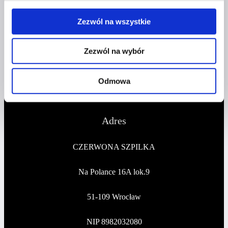
Kontakt
Zezwól na wszystkie
kontakt@czerwonaszpilka.pl
Zezwól na wybór
+48 577 333 077
Odmowa
NUMER KONTA DO WPŁAT:
81 1090 2398 0000 0001 0191 1368
Adres
CZERWONA SZPILKA
Na Polance 16A lok.9
51-109 Wrocław
NIP 8982032080