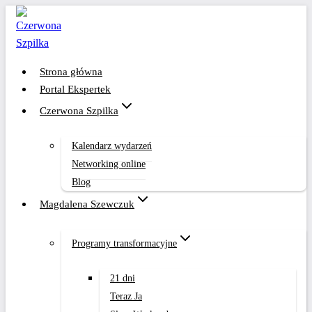
Przejdź
do
treści
Strona główna
Portal Ekspertek
Czerwona Szpilka
Kalendarz wydarzeń
Networking online
Blog
Magdalena Szewczuk
Programy transformacyjne
21 dni
Teraz Ja