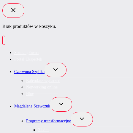
Brak produktów w koszyku.
Strona główna
Portal Ekspertek
Przełącz
Czerwona Szpilka
menu
podrzędne
Kalendarz wydarzeń
Networking online
Blog
Przełącz
Magdalena Szewczuk
menu
podrzędne
Przełącz
Programy transformacyjne
menu
podrzędne
21 dni