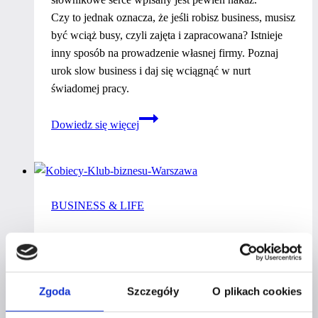
Czy to jednak oznacza, że jeśli robisz business, musisz
być wciąż busy, czyli zajęta i zapracowana? Istnieje
inny sposób na prowadzenie własnej firmy. Poznaj
urok slow business i daj się wciągnąć w nurt
świadomej pracy.
Rozwój
Dowiedz się więcej
osobisty
a slow
business.
Jak
BUSINESS & LIFE
pracować
w stylu
BUSINESS & LIFE:
slow?
RENATA MAJCHRZAK –
Zgoda
Szczegóły
O plikach cookies
DLACZEGO WARTO