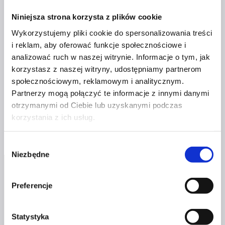
ŁĄCZYĆ PRACĘ Z PASJĄ?
Niniejsza strona korzysta z plików cookie
Wykorzystujemy pliki cookie do spersonalizowania treści
Przez
Czerwona Szpilka
6 maja 2019
14 stycznia 2026
i reklam, aby oferować funkcje społecznościowe i
analizować ruch w naszej witrynie. Informacje o tym, jak
Renata Majchrzak – animator, konferansjer, wodzirej,
korzystasz z naszej witryny, udostępniamy partnerom
szkoleniowiec i osoba pełna optymizmu zdradza nam
społecznościowym, reklamowym i analitycznym.
swoje patenty na bycie spełnioną i szczęśliwą kobietą.
Partnerzy mogą połączyć te informacje z innymi danymi
otrzymanymi od Ciebie lub uzyskanymi podczas
Business
Dowiedz się więcej
korzystania z ich usług.
&
Life:
Renata
Wybór
Niezbędne
zgody
Majchrzak
–
dlaczego
Preferencje
warto
łączyć
Statystyka
pracę