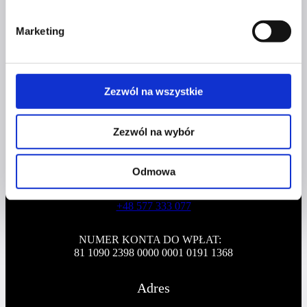
Profil facebook Czerwona
z pasją?
Szpilka
Marketing
Profil instagram Czerwona
Szpilka
Profil tiktok Czerwona Szpilka
Profil youtube Czerwona
Szpilka
Zezwól na wszystkie
Zezwól na wybór
Kontakt
Odmowa
kontakt@czerwonaszpilka.pl
+48 577 333 077
NUMER KONTA DO WPŁAT:
81 1090 2398 0000 0001 0191 1368
Adres