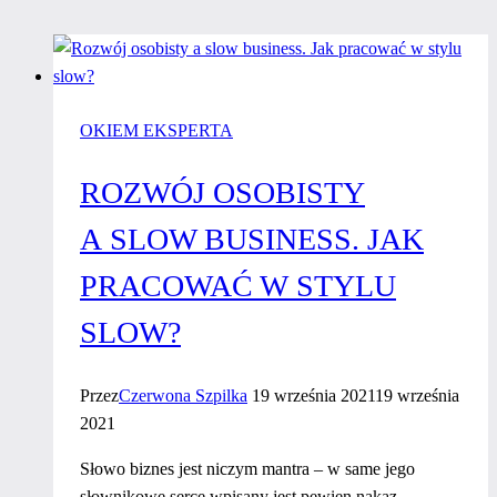
OKIEM EKSPERTA
ROZWÓJ OSOBISTY
A SLOW BUSINESS. JAK
PRACOWAĆ W STYLU
SLOW?
Przez
Czerwona Szpilka
19 września 2021
19 września
2021
Słowo biznes jest niczym mantra – w same jego
słownikowe serce wpisany jest pewien nakaz.