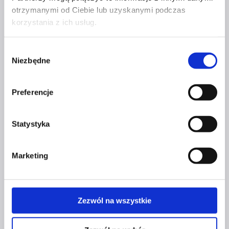
poznaj
otrzymanymi od Ciebie lub uzyskanymi podczas
sposoby
korzystania z ich usług.
na osiąganie
Profil facebook Czerwona
celów
Wybór
Szpilka
Profil instagram Czerwona
Niezbędne
zgody
Szpilka
Profil tiktok Czerwona Szpilka
Profil youtube Czerwona
Preferencje
Szpilka
Statystyka
Kontakt
Marketing
kontakt@czerwonaszpilka.pl
+48 577 333 077
Zezwól na wszystkie
NUMER KONTA DO WPŁAT:
81 1090 2398 0000 0001 0191 1368