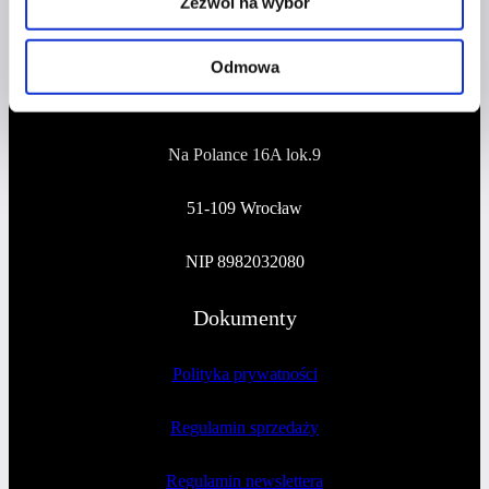
Zezwól na wybór
Adres
Odmowa
CZERWONA SZPILKA
Na Polance 16A lok.9
51-109 Wrocław
NIP 8982032080
Dokumenty
Polityka prywatności
Regulamin sprzedaży
Regulamin newslettera