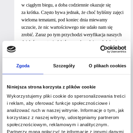
w ciągłym biegu, a doba codziennie okazuje się
za krótka. Często bywa jednak, że choć byliśmy zajęci
wieloma tematami, pod koniec dnia miewamy
uczucie, że nic wartościowego nie udało nam się
zrobić. Zaraz po tym przychodzi weryfikacja naszych
działań w postaci efektów – zadowalających lub nie.
Jak więc jak zarządzać swoim czasem, aby nie mieć
uczucia, że przecieka nam przez palce? W jaki sposób
zacząć efektywnie wywiązywać się ze swoich
Zgoda
Szczegóły
O plikach cookies
obowiązków?
Metoda
Niniejsza strona korzysta z plików cookie
Dowiedz się więcej
SMART,
Wykorzystujemy pliki cookie do spersonalizowania treści
zasada
i reklam, aby oferować funkcje społecznościowe i
Pareto,
analizować ruch w naszej witrynie. Informacje o tym, jak
filozofia
korzystasz z naszej witryny, udostępniamy partnerom
KAIZEN
społecznościowym, reklamowym i analitycznym.
–
Partnerzy mogą połączyć te informacje z innymi danymi