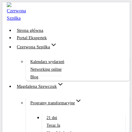
Przejdź
do
treści
Strona główna
Portal Ekspertek
Czerwona Szpilka
Kalendarz wydarzeń
Networking online
Blog
Magdalena Szewczuk
Programy transformacyjne
21 dni
Teraz Ja