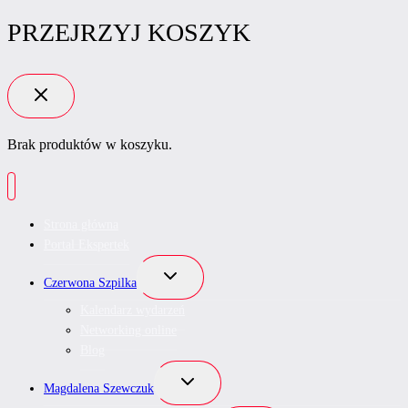
PRZEJRZYJ KOSZYK
Brak produktów w koszyku.
Strona główna
Portal Ekspertek
Przełącz
Czerwona Szpilka
menu
podrzędne
Kalendarz wydarzeń
Networking online
Blog
Przełącz
Magdalena Szewczuk
menu
podrzędne