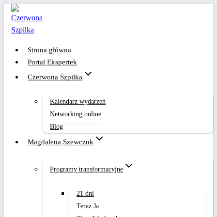
Przejdź
do
treści
Strona główna
Portal Ekspertek
Czerwona Szpilka
Kalendarz wydarzeń
Networking online
Blog
Magdalena Szewczuk
Programy transformacyjne
21 dni
Teraz Ja