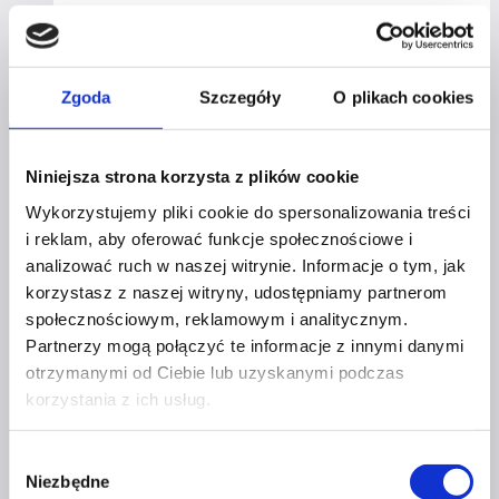
Business
Dowiedz się więcej
&
Life:
Zgoda
Szczegóły
O plikach cookies
Renata
Majchrzak
–
Niniejsza strona korzysta z plików cookie
dlaczego
warto
Wykorzystujemy pliki cookie do spersonalizowania treści
i reklam, aby oferować funkcje społecznościowe i
łączyć
analizować ruch w naszej witrynie. Informacje o tym, jak
pracę
Profil facebook Czerwona
korzystasz z naszej witryny, udostępniamy partnerom
z pasją?
Szpilka
społecznościowym, reklamowym i analitycznym.
Profil instagram Czerwona
Partnerzy mogą połączyć te informacje z innymi danymi
Szpilka
otrzymanymi od Ciebie lub uzyskanymi podczas
Profil tiktok Czerwona Szpilka
Profil youtube Czerwona
korzystania z ich usług.
Szpilka
Wybór
Niezbędne
zgody