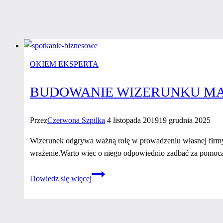
OKIEM EKSPERTA
BUDOWANIE WIZERUNKU MA
Przez
Czerwona Szpilka
4 listopada 2019
19 grudnia 2025
Wizerunek odgrywa ważną rolę w prowadzeniu własnej firmy
wrażenie.Warto więc o niego odpowiednio zadbać za pomoc
Budowanie
Dowiedz się więcej
wizerunku
marki
za pomocą
profesjonalnych