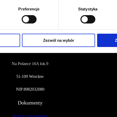
+48 577 333 077
Preferencje
Statystyka
NUMER KONTA DO WPŁAT:
81 1090 2398 0000 0001 0191 1368
Adres
Zezwól na wybór
Z
CZERWONA SZPILKA
Na Polance 16A lok.9
51-109 Wrocław
NIP 8982032080
Dokumenty
Polityka prywatności