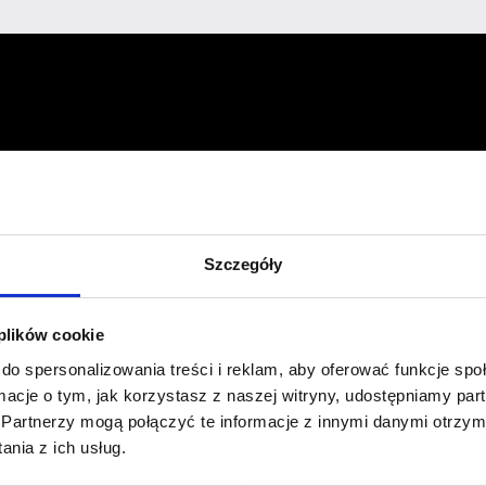
Profil facebook Czerwona
Szpilka
Profil instagram Czerwona
Szpilka
Szczegóły
Profil tiktok Czerwona Szpilka
Profil youtube Czerwona
Szpilka
 plików cookie
do spersonalizowania treści i reklam, aby oferować funkcje sp
ormacje o tym, jak korzystasz z naszej witryny, udostępniamy p
Kontakt
Partnerzy mogą połączyć te informacje z innymi danymi otrzym
nia z ich usług.
kontakt@czerwonaszpilka.pl