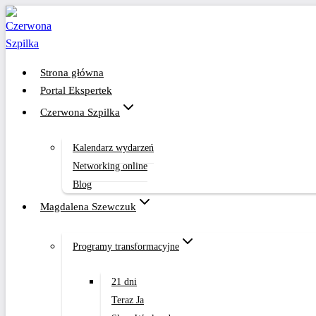
Przejdź
do
treści
Strona główna
Portal Ekspertek
Czerwona Szpilka
Kalendarz wydarzeń
Networking online
Blog
Magdalena Szewczuk
Programy transformacyjne
21 dni
Teraz Ja